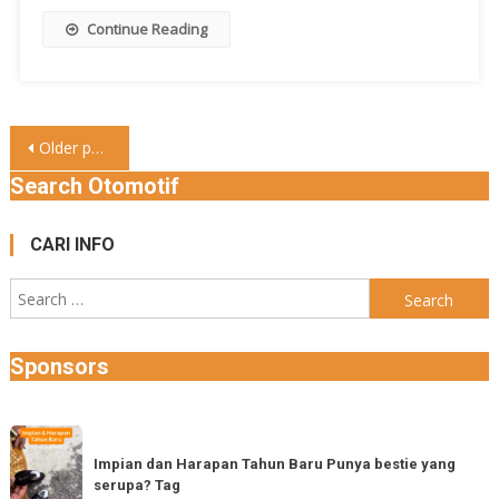
Continue Reading
Posts
Older posts
navigation
Search Otomotif
CARI INFO
Search
for:
Sponsors
Impian
dan
Impian dan Harapan Tahun Baru Punya bestie yang
serupa? Tag
Harapan