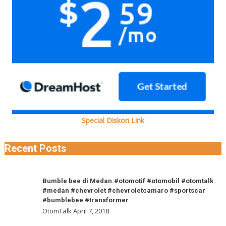
Special Diskon Link
Recent Posts
Bumble
Bumble bee di Medan.#otomotif #otomobil #otomtalk
#medan #chevrolet #chevroletcamaro #sportscar
bee
#bumblebee #transformer
di
OtomTalk
April 7, 2018
Medan.#otomotif