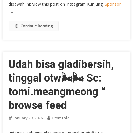
dibawah ini: View this post on Instagram Kunjungi
Sponsor
[…]
Continue Reading
Udah bisa gladibersih,
tinggal otw🌬🌬 Sc:
tomi.meangmeong “
browse feed
January 29, 2026
OtomTalk
Videos: Udah bisa gladibersih, tinggal otw🌬🌬 Sc: