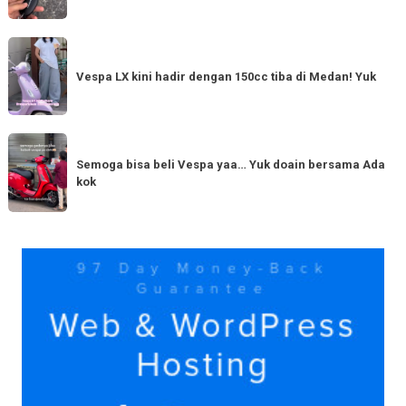
Tahun
Baru
Vespa
Punya
LX
Vespa LX kini hadir dengan 150cc tiba di Medan! Yuk
bestie
kini
yang
hadir
serupa?
dengan
Semoga
Tag
150cc
bisa
Semoga bisa beli Vespa yaa… Yuk doain bersama Ada
tiba
kok
beli
di
Vespa
Medan!
yaa…
Yuk
Yuk
doain
bersama
Ada
kok