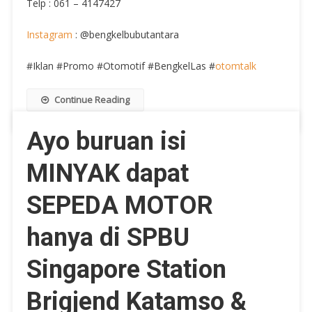
Telp : 061 – 4147427
Instagram
: @bengkelbubutantara
#Iklan #Promo #Otomotif #BengkelLas #
otomtalk
Continue Reading
Ayo buruan isi
MINYAK dapat
SEPEDA MOTOR
hanya di SPBU
Singapore Station
Brigjend Katamso &