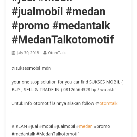
#jualmobil #medan
#promo #medantalk
#MedanTalkotomotif
July 30, 2018
OtomTalk
@suksesmobil_mdn
your one stop solution for you car find SUKSES MOBIL (
BUY , SELL & TRADE IN ) 08126564328 hp / wa aktif
Untuk info otomotif lainnya silakan follow @
otomtalk
.
.
#IKLAN #jual #mobil #jualmobil #
medan
#promo
#medantalk #MedanTalkotomotif