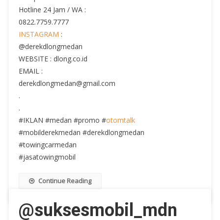
Hotline 24 Jam / WA :
0822.7759.7777
INSTAGRAM
:
@derekdlongmedan
WEBSITE : dlong.co.id
EMAIL :
derekdlongmedan@gmail.com
.
.
#IKLAN #medan #promo #
otomtalk
#mobilderekmedan #derekdlongmedan
#towingcarmedan
#jasatowingmobil
Continue Reading
@suksesmobil_mdn