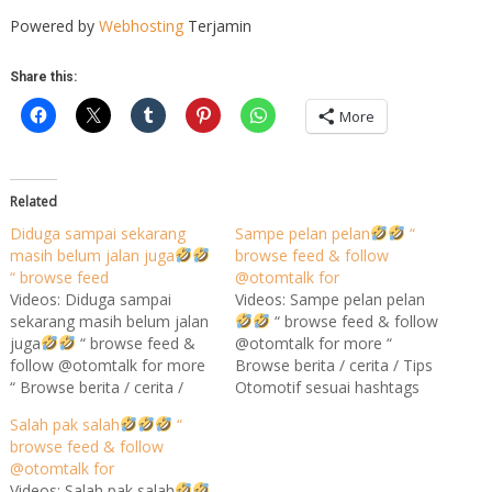
Powered by
Webhosting
Terjamin
Share this:
More
Related
Diduga sampai sekarang
Sampe pelan pelan
“
masih belum jalan juga
browse feed & follow
“ browse feed
@otomtalk for
Videos: Diduga sampai
Videos: Sampe pelan pelan
sekarang masih belum jalan
“ browse feed & follow
juga
“ browse feed &
@otomtalk for more “
follow @otomtalk for more
Browse berita / cerita / Tips
“ Browse berita / cerita /
Otomotif sesuai hashtags
Tips Otomotif sesuai
>> otomtalk lucu motor
Salah pak salah
“
hashtags >> otomtalk lucu
Silakan cek berita dan
browse feed & follow
motor Silakan cek berita dan
update terbaru di menu
@otomtalk for
update terbaru di menu
HARI INI , link ada diatas
Videos: Salah pak salah