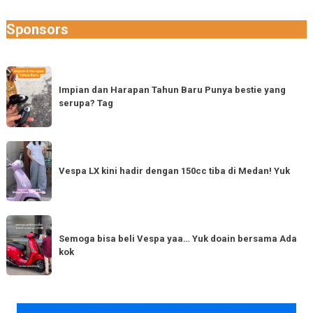
Sponsors
Impian
dan
Impian dan Harapan Tahun Baru Punya bestie yang
serupa? Tag
Harapan
Tahun
Baru
Vespa
Punya
LX
Vespa LX kini hadir dengan 150cc tiba di Medan! Yuk
bestie
kini
yang
hadir
serupa?
dengan
Semoga
Tag
150cc
bisa
Semoga bisa beli Vespa yaa… Yuk doain bersama Ada
tiba
kok
beli
di
Vespa
Medan!
yaa…
Yuk
Yuk