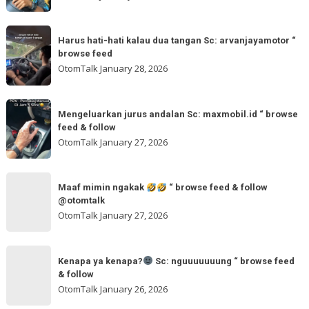
Sc:
ya
tomi.meangmeong
Sc:
Harus
“
wahidmobil.id
Harus hati-hati kalau dua tangan Sc: arvanjayamotor “
hati-
browse
browse feed
“
hati
feed
OtomTalk
January 28, 2026
browse
kalau
feed
dua
Mengeluarkan
&
tangan
Mengeluarkan jurus andalan Sc: maxmobil.id “ browse
jurus
feed & follow
Sc:
andalan
OtomTalk
January 27, 2026
arvanjayamotor
Sc:
“
maxmobil.id
Maaf
browse
“
Maaf mimin ngakak
“ browse feed & follow
mimin
feed
@otomtalk
browse
ngakak
OtomTalk
January 27, 2026
feed
&
Kenapa
follow
“
Kenapa ya kenapa?
Sc: nguuuuuuung “ browse feed
ya
& follow
browse
kenapa?
OtomTalk
January 26, 2026
feed