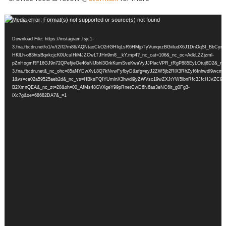
Video
Media error: Format(s) not supported or source(s) not found
Player
Download File: https://instagram.fsjc1-
3.fna.fbcdn.net/o1/v/t2/f2/m86/AQNtaoCkO2rfGHIqLsR6HMjpTyVunqxzBGiiIudX6J1DnOqSI_BbCymj
HKlLh-o83htsBqvkcjcK0UcuIHiMJZCwLTJHn9m8__kY.mp4?_nc_cat=106&_nc_oc=AdkLZZjzml-
pZnHogmRF16GJ9n72QPefjieOe46sNlJbhl3GrkKumSveKwaVyJJPlacVPR_tRgP885EyLOtuj6D2&_nc_si
3.fna.fbcdn.net&_nc_ohc=85aNYDwXvL8Q7kNvwFyfbyD&efg=eyJ2ZW5jb2RlX3RhZyI6Inhwdl9
1&vs=ce02a59525aeb2d&_nc_vs=HBksFQIYUmlnX3hwdl9yZWVsc19wZXJtYW5lbnRfc3JfcHJvZ
B2XmnQEA&_nc_zt=28&oh=00_AfMs48GVXgeY99pRnetCwD6N6as3eNC6it_g0Fg3-
iXc7g&oe=68682DA7&_=1