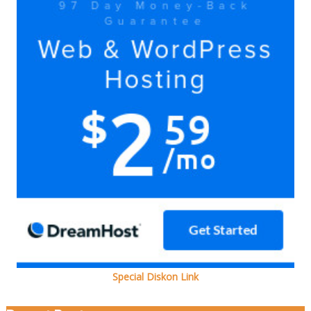
doain
bersama
Ada
kok
Special Diskon Link