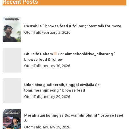
Recent Posts
Pasrah
Pasrah la “ browse feed & follow @otomtalk for more
la
OtomTalk
February 2, 2026
“
browse
feed
Gitu
&
Gitu sih! Paham
Sc: akmschooldrive_cikarang “
sih!
browse feed & follow
follow
Paham
OtomTalk
January 30, 2026
@otomtalk
for
Sc:
Udah
more
akmschooldrive_cikarang
Udah bisa gladibersih, tinggal otw🌬🌬 Sc:
bisa
tomi.meangmeong “ browse feed
“
gladibersih,
OtomTalk
January 29, 2026
browse
tinggal
feed
otw
Merah
&
🌬
Merah atau kuning ya Sc: wahidmobil.id “ browse feed
atau
follow
&
🌬
kuning
OtomTalk
January 29, 2026