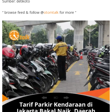
Sumber: detikoto
“ browse feed & follow @
otomtalk
for more “