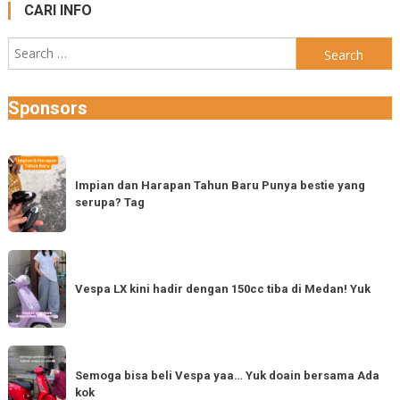
CARI INFO
Search
for:
Sponsors
Impian
dan
Impian dan Harapan Tahun Baru Punya bestie yang
serupa? Tag
Harapan
Tahun
Baru
Vespa
Punya
LX
Vespa LX kini hadir dengan 150cc tiba di Medan! Yuk
bestie
kini
yang
hadir
serupa?
dengan
Semoga
Tag
150cc
bisa
Semoga bisa beli Vespa yaa… Yuk doain bersama Ada
tiba
kok
beli