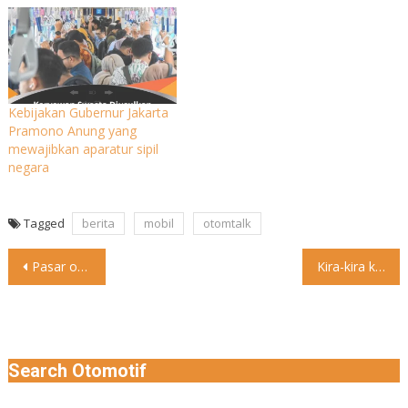
Kebijakan Gubernur Jakarta
Pramono Anung yang
mewajibkan aparatur sipil
negara
Tagged
berita
mobil
otomtalk
Post
Pasar otomotif nasional masih belum menunjukkan pemulihan pada Mei 2025.
Kira-kira kesenggol apa ya? “ browse feed & follow @otomtalk
navigation
Search Otomotif