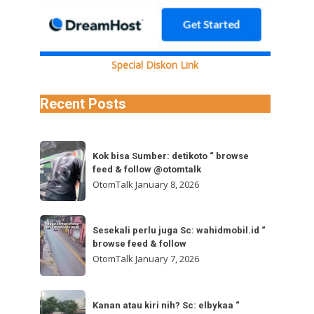
Special Diskon Link
Recent Posts
Kok
Kok bisa Sumber: detikoto “ browse
bisa
feed & follow @otomtalk
Sumber:
OtomTalk
January 8, 2026
detikoto
“
Sesekali
browse
Sesekali perlu juga Sc: wahidmobil.id “
perlu
browse feed & follow
feed
juga
OtomTalk
January 7, 2026
&
Sc:
follow
wahidmobil.id
Kanan
@otomtalk
“
Kanan atau kiri nih? Sc: elbykaa “