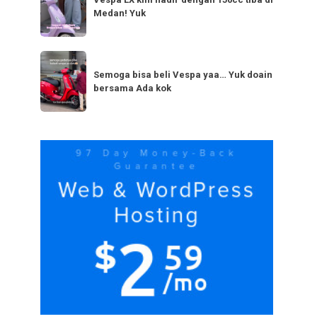
LX
bestie
Medan! Yuk
kini
yang
hadir
serupa?
dengan
Semoga
Tag
150cc
bisa
Semoga bisa beli Vespa yaa… Yuk doain
tiba
bersama Ada kok
beli
di
Vespa
Medan!
yaa…
Yuk
Yuk
doain
bersama
Ada
kok