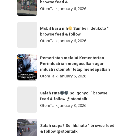
atau
browse feed &
browse
kiri
OtomTalk
January 6, 2026
feed
nih?
&
Sc:
Mobil
follow
elbykaa
Mobil baru nih
Sumber: detikoto “
baru
browse feed & follow
“
nih
OtomTalk
January 6, 2026
browse
feed
Sumber:
Pemerintah
&
Pemerintah melalui Kementerian
detikoto
Perindustrian mengusulkan agar
melalui
“
industri otomotif tetap mendapatkan
Kementerian
browse
OtomTalk
January 5, 2026
Perindustrian
feed
mengusulkan
Salah
&
agar
Salah rute
Sc: qonyol “ browse
rute
follow
feed & follow @otomtalk
industri
OtomTalk
January 3, 2026
otomotif
tetap
Sc:
Salah
mendapatkan
qonyol
Salah siapa? Sc: hk.hato “ browse feed
siapa?
& follow @otomtalk
“