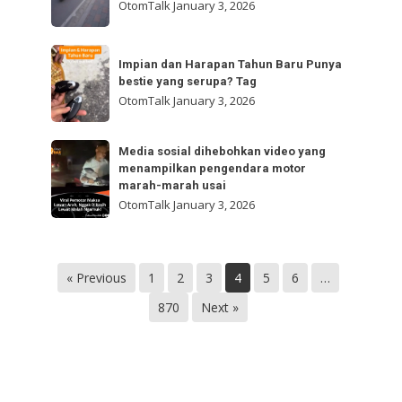
Sc:
OtomTalk
January 3, 2026
browse
hk.hato
feed
“
Impian
&
browse
Impian dan Harapan Tahun Baru Punya
dan
follow
bestie yang serupa? Tag
feed
Harapan
@otomtalk
OtomTalk
January 3, 2026
&
Tahun
follow
Baru
Media
@otomtalk
Media sosial dihebohkan video yang
Punya
menampilkan pengendara motor
sosial
bestie
marah-marah usai
dihebohkan
yang
OtomTalk
January 3, 2026
video
serupa?
yang
Tag
menampilkan
« Previous
1
2
3
4
5
6
…
pengendara
motor
870
Next »
marah-
marah
usai