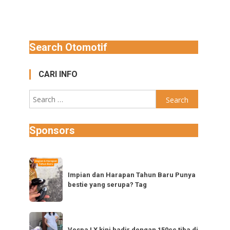
Search Otomotif
CARI INFO
Search
for:
Sponsors
Impian
dan
Impian dan Harapan Tahun Baru Punya
bestie yang serupa? Tag
Harapan
Tahun
Baru
Vespa
Punya
Vespa LX kini hadir dengan 150cc tiba di