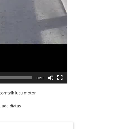
00:16
otomtalk lucu motor
k ada diatas