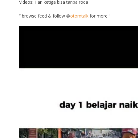
Videos: Hari ketiga bisa tanpa roda
“ browse feed & follow @
otomtalk
for more “
Video
Player