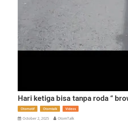
Hari ketiga bisa tanpa roda “ br
Otomotif
Otomtalk
Videos
October 2, 2025
OtomTalk