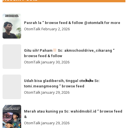
Pasrah
Pasrah la “ browse feed & follow @otomtalk for more
la
OtomTalk
February 2, 2026
“
browse
feed
Gitu
&
Gitu sih! Paham
Sc: akmschooldrive_cikarang “
sih!
browse feed & follow
follow
Paham
OtomTalk
January 30, 2026
@otomtalk
for
Sc:
Udah
more
akmschooldrive_cikarang
Udah bisa gladibersih, tinggal otw🌬🌬 Sc:
bisa
tomi.meangmeong “ browse feed
“
gladibersih,
OtomTalk
January 29, 2026
browse
tinggal
feed
otw
Merah
&
🌬
Merah atau kuning ya Sc: wahidmobil.id “ browse feed
atau
follow
&
🌬
kuning
OtomTalk
January 29, 2026
Sc: