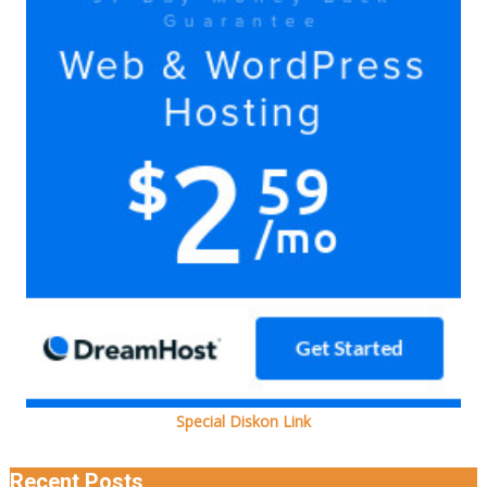
doain
bersama
Ada
kok
Special Diskon Link
Recent Posts