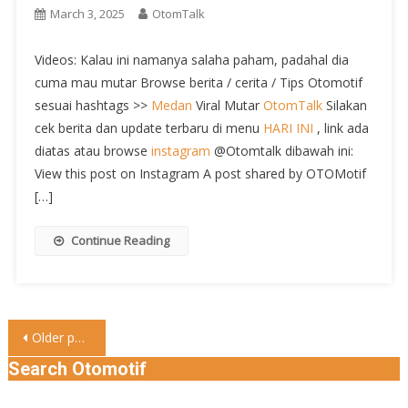
March 3, 2025
OtomTalk
Videos: Kalau ini namanya salaha paham, padahal dia
cuma mau mutar Browse berita / cerita / Tips Otomotif
sesuai hashtags >>
Medan
Viral Mutar
OtomTalk
Silakan
cek berita dan update terbaru di menu
HARI INI
, link ada
diatas atau browse
instagram
@Otomtalk dibawah ini:
View this post on Instagram A post shared by OTOMotif
[…]
Continue Reading
Posts
Older posts
navigation
Search Otomotif