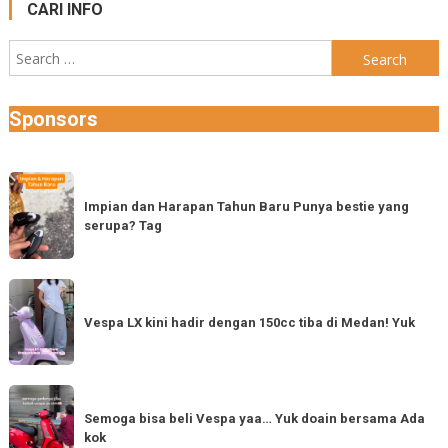
CARI INFO
Search
for:
Sponsors
Impian
dan
Impian dan Harapan Tahun Baru Punya bestie yang
serupa? Tag
Harapan
Tahun
Baru
Vespa
Punya
LX
Vespa LX kini hadir dengan 150cc tiba di Medan! Yuk
bestie
kini
yang
hadir
serupa?
dengan
Semoga
Tag
150cc
bisa
Semoga bisa beli Vespa yaa… Yuk doain bersama Ada
tiba
kok
beli