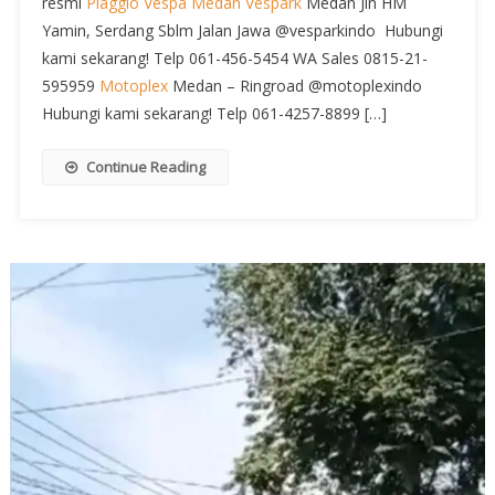
resmi
Piaggio
Vespa Medan
Vespark
Medan Jln HM
Yamin, Serdang Sblm Jalan Jawa @vesparkindo ️ Hubungi
kami sekarang! Telp 061-456-5454 WA Sales 0815-21-
595959
Motoplex
Medan – Ringroad @motoplexindo ️
Hubungi kami sekarang! Telp 061-4257-8899 […]
Continue Reading