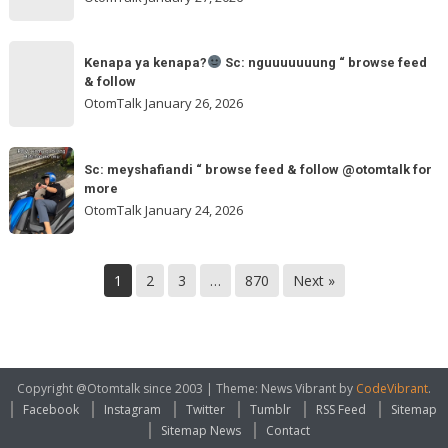
feed
&
Kenapa
follow
“
Kenapa ya kenapa?
Sc: nguuuuuuung “ browse feed
ya
& follow
browse
kenapa?
OtomTalk
January 26, 2026
feed
&
Sc:
Sc:
follow
nguuuuuuung
Sc: meyshafiandi “ browse feed & follow @otomtalk for
meyshafiandi
@otomtalk
more
“
“
OtomTalk
January 24, 2026
browse
browse
feed
feed
&
&
1
2
3
…
870
Next »
follow
follow
@otomtalk
for
more
Copyright @Otomtalk since 2003
|
Theme: News Vibrant by
CodeVibrant
.
Facebook
Instagram
Twitter
Tumblr
RSS Feed
Sitemap
Sitemap News
Contact