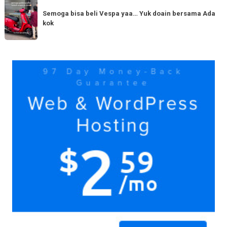
Semoga
Tag
150cc
bisa
Semoga bisa beli Vespa yaa… Yuk doain bersama Ada
tiba
kok
beli
di
Vespa
Medan!
yaa…
Yuk
Yuk
doain
bersama
Ada
kok