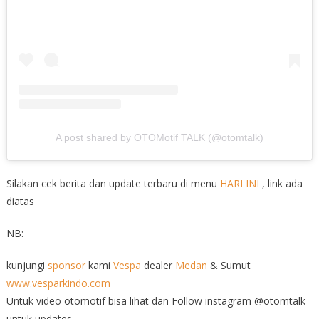
A post shared by OTOMotif TALK (@otomtalk)
Silakan cek berita dan update terbaru di menu
HARI INI
, link ada
diatas
NB:
kunjungi
sponsor
kami
Vespa
dealer
Medan
& Sumut
www.vesparkindo.com
Untuk video otomotif bisa lihat dan Follow instagram @otomtalk
untuk updates