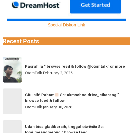
Special Diskon Link
Recent Posts
Pasrah
Pasrah la “ browse feed & follow @otomtalk for more
la
OtomTalk
February 2, 2026
“
browse
feed
Gitu
&
Gitu sih! Paham
Sc: akmschooldrive_cikarang “
sih!
browse feed & follow
follow
Paham
OtomTalk
January 30, 2026
@otomtalk
for
Sc:
Udah
more
akmschooldrive_cikarang
Udah bisa gladibersih, tinggal otw🌬🌬 Sc:
bisa
tomi.meangmeong “ browse feed