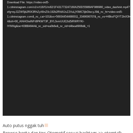
Download File: https://video-ord5-
1.cdninstagram.com/o1/v/t16/f1/m82/1F431773247160A250D55889AF986980_video_dashinit.mp4?
efg=eyJ2ZW5jb2RlX3RhZyI6InZ0c192b2RfdXJsZ2VuLjY0MC5jbGlwcyJ9&_nc_ht=video-ord5-
1.cdninstagram.com&_nc_cat=101&vs=569344544680011_3349006707&_nc_vs=HBksFQIYT
4&oh=00_AfAHOtelNFt8PKWT3F_BYL3vmUUE2td5iRWRYKI-
lYINNg&oe=63BB494A&_nc_sid=ea0b6e&_nc_rid=d4bea6908d&_=1
Auto putus nggak tuh
Browse berita dan tips Otomotif sesuai hashtags >> otomtalk