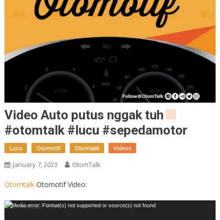
Video Auto putus nggak tuh
#otomtalk #lucu #sepedamotor
Lucu
Otomotif
Otomtalk
Videos
January 7, 2023
OtomTalk
Otomtalk
Otomotif Video:
Video
Media error: Format(s) not supported or source(s) not found
Player