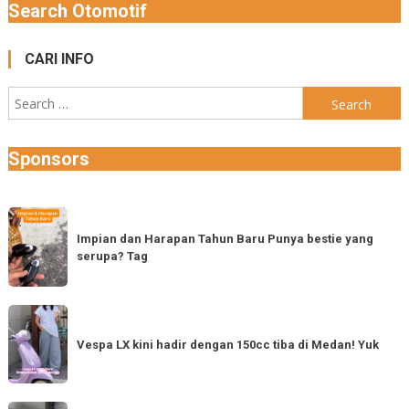
Search Otomotif
CARI INFO
Search
for:
Sponsors
Impian
dan
Impian dan Harapan Tahun Baru Punya bestie yang
serupa? Tag
Harapan
Tahun
Baru
Vespa
Punya
LX
Vespa LX kini hadir dengan 150cc tiba di Medan! Yuk
bestie
kini
yang
hadir
serupa?
dengan