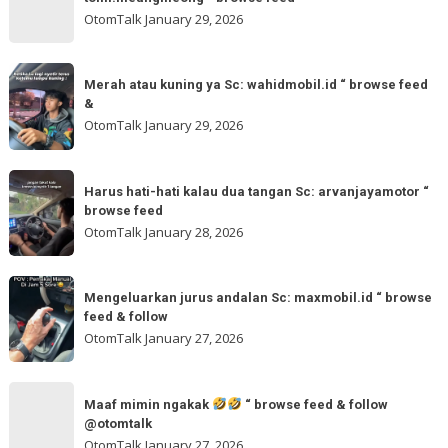
“
gladibersih,
OtomTalk
January 29, 2026
browse
tinggal
feed
otw
Merah
&
🌬
Merah atau kuning ya Sc: wahidmobil.id “ browse feed
atau
follow
&
🌬
kuning
OtomTalk
January 29, 2026
Sc:
ya
tomi.meangmeong
Sc:
Harus
“
wahidmobil.id
Harus hati-hati kalau dua tangan Sc: arvanjayamotor “
hati-
browse
browse feed
“
hati
feed
OtomTalk
January 28, 2026
browse
kalau
feed
dua
Mengeluarkan
&
tangan
Mengeluarkan jurus andalan Sc: maxmobil.id “ browse
jurus
feed & follow
Sc:
andalan
OtomTalk
January 27, 2026
arvanjayamotor
Sc:
“
maxmobil.id
Maaf
browse
“
Maaf mimin ngakak
“ browse feed & follow
mimin
feed
@otomtalk
browse
ngakak
OtomTalk
January 27, 2026