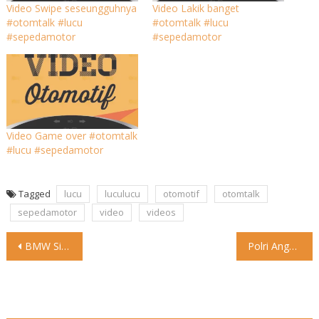
Video Swipe seseungguhnya
Video Lakik banget
#otomtalk #lucu
#otomtalk #lucu
#sepedamotor
#sepedamotor
Video Game over #otomtalk
#lucu #sepedamotor
Tagged
lucu
luculucu
otomotif
otomtalk
sepedamotor
video
videos
Post
BMW Siap Sematkan Teknologi Otonom Level 3 Teknologi untuk kendaraan
Polri Anggarkan Rp 19,8 M untuk Pengadaan Moge Tes SIM
navigation