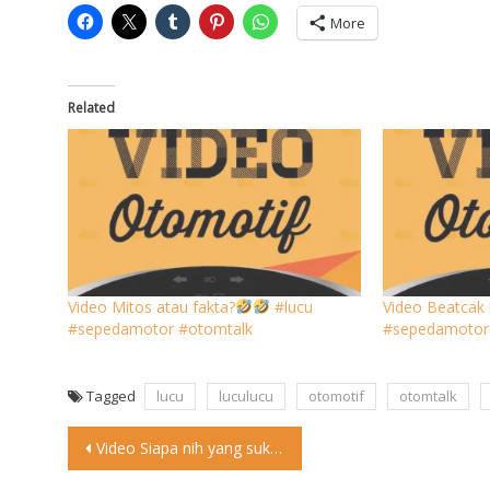
More
Related
Video Mitos atau fakta?
#lucu
Video Beatcak 
#sepedamotor #otomtalk
#sepedamotor
Tagged
lucu
luculucu
otomotif
otomtalk
Post
Video Siapa nih yang sukak gini? #otomtalk #lucu #sepedamotor
navigation