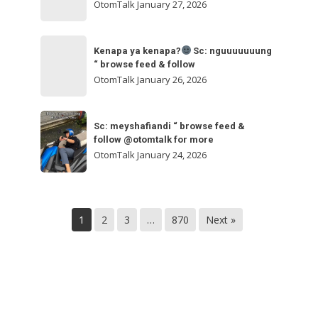
ngakak
OtomTalk
January 27, 2026
feed
&
Kenapa
follow
“
Kenapa ya kenapa?
Sc: nguuuuuuung
ya
“ browse feed & follow
browse
kenapa?
OtomTalk
January 26, 2026
feed
&
Sc:
Sc:
follow
nguuuuuuung
Sc: meyshafiandi “ browse feed &
meyshafiandi
@otomtalk
follow @otomtalk for more
“
“
OtomTalk
January 24, 2026
browse
browse
feed
feed
&
&
follow
1
2
3
…
870
Next »
follow
@otomtalk
for
more