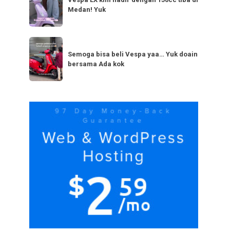
LX
bestie
Medan! Yuk
kini
yang
hadir
serupa?
dengan
Semoga
Tag
150cc
bisa
Semoga bisa beli Vespa yaa… Yuk doain
tiba
bersama Ada kok
beli
di
Vespa
Medan!
yaa…
Yuk
Yuk
doain
bersama
Ada
r
kok