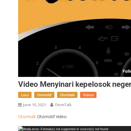
Video Menyinari kepelosok neger
Lucu
Otomotif
Otomtalk
Videos
June 10, 2023
OtomTalk
Otomtalk
Otomotif Video:
Video
Media error: Format(s) not supported or source(s) not found