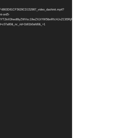
3ADF4863D81CF5629CD152987_video_dashinit.mp4?
t-ord5-
BksFQIYT2lnX3hwdl9yZWVsc19wZXJtYW5lbnRfcHJvZC85RjRDMkEwM0FERjQ4NjNEODFDRjU2MjlDRDE1
=c07a80&_nc_rid=1b61b0afd0&_=1