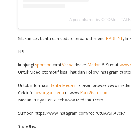
A post shared by OTOMotif TALK
Silakan cek berita dan update terbaru di menu
HARI INI
, lin
NB:
kunjungi
sponsor
kami
Vespa
dealer
Medan
& Sumut
www.v
Untuk video otomotif bisa lihat dan Follow instagram @ot
Untuk informasi
Berita Medan
, silakan browse www.medan
Cek info
lowongan kerja
di www.
KarirGram.com
Medan Punya Cerita cek www.MedanKu.com
Sumber: https://www.instagram.com/reel/CtUAv5RA7cR/
Share this: