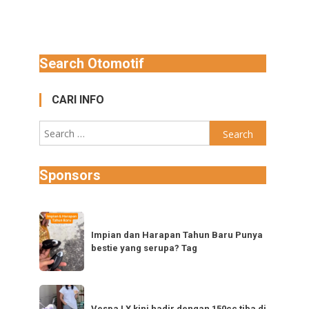
Search Otomotif
CARI INFO
Search
for:
Sponsors
Impian
dan
Impian dan Harapan Tahun Baru Punya
bestie yang serupa? Tag
Harapan
Tahun
Baru
Vespa
Punya
Vespa LX kini hadir dengan 150cc tiba di