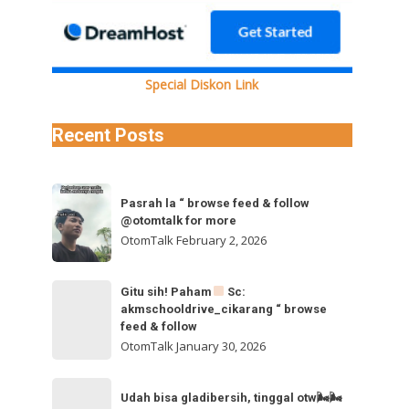
Mjk4N192aWRlb19kYXNoaW5pdC5tcDQVAALIAQAVABgkR09uMkVoVjZaUkdReVE0V0FIQ2cwR29tQ0lSdWJ
Special Diskon Link
Recent Posts
Pasrah
Pasrah la “ browse feed & follow
la
@otomtalk for more
“
OtomTalk
February 2, 2026
browse
feed
Gitu
Gitu sih! Paham
Sc:
&
akmschooldrive_cikarang “ browse
sih!
follow
feed & follow
Paham
@otomtalk
OtomTalk
January 30, 2026
for
Sc:
Udah
more
akmschooldrive_cikarang
Udah bisa gladibersih, tinggal otw🌬🌬