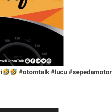
i
#otomtalk #lucu #sepedamoto