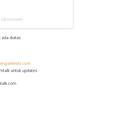
 (@otomtalk)
k ada diatas
esparkindo.com
omtalk untuk updates
talk.com