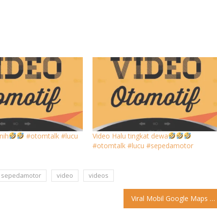
nih
#otomtalk #lucu
Video Halu tingkat dewa
#otomtalk #lucu #sepedamotor
sepedamotor
video
videos
Viral Mobil Google Maps Nyasar Sampai ke Tengah Kebun, Netizen