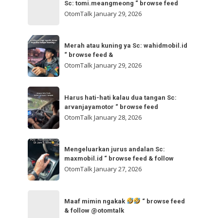
bisa
Sc: tomi.meangmeong “ browse feed
“
gladibersih,
OtomTalk
January 29, 2026
browse
tinggal
feed
otw
Merah
&
🌬
Merah atau kuning ya Sc: wahidmobil.id
atau
follow
“ browse feed &
🌬
kuning
OtomTalk
January 29, 2026
Sc:
ya
tomi.meangmeong
Sc:
Harus
“
wahidmobil.id
Harus hati-hati kalau dua tangan Sc:
hati-
browse
arvanjayamotor “ browse feed
“
hati
feed
OtomTalk
January 28, 2026
browse
kalau
feed
dua
Mengeluarkan
&
tangan
Mengeluarkan jurus andalan Sc:
jurus
maxmobil.id “ browse feed & follow
Sc:
andalan
OtomTalk
January 27, 2026
arvanjayamotor
Sc:
“
maxmobil.id
Maaf
browse
“
Maaf mimin ngakak
“ browse feed
mimin
feed
& follow @otomtalk
browse