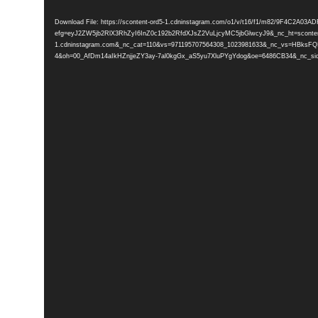
Player
Download File: https://scontent-ord5-1.cdninstagram.com/o1/v/t16/f1/m82/9F4C2A0
efg=eyJ2ZW5jb2RlX3RhZyI6InZ0c192b2RfdXJsZ2VuLjcyMC5jbGlwcyJ9&_nc_ht=sconten
1.cdninstagram.com&_nc_cat=110&vs=971195707564308_1023981633&_nc_vs=H
4&oh=00_AfDm14aIkHZnjjeZY3ay-7al0kgGx_aS5yu7XluPYgYdog&oe=6486CB34&_nc_sid