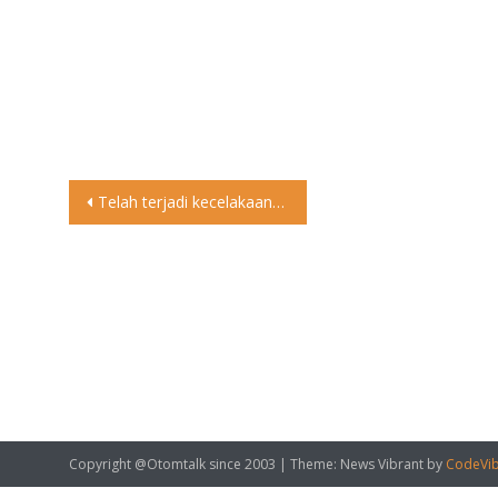
Post
Telah terjadi kecelakaan truk menghantam pohon di tengah pembatas jalan dan terbalik Di jalan kayu besar Medan Kejadian Sekitar jam 16.00 WIB 21 Jul 2018 Selalu berhati hati berkendaraan Utamakan keselamatan daripada kecepatan Laporan video dikirim oleh @indravija24 ke LINE @medantalk @otomtalk . #berita #kecelakaan #medantalk #otomtalk #trukterbalik
navigation
Copyright @Otomtalk since 2003
|
Theme: News Vibrant by
CodeVib