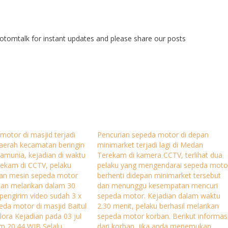
tomtalk for instant updates and please share our posts
motor di masjid terjadi
Pencurian sepeda motor di depan
di daerah kecamatan beringin
minimarket terjadi lagi di Medan
ramunia, kejadian di waktu
Terekam di kamera CCTV, terlihat dua
erekam di CCTV, pelaku
pelaku yang mengendarai sepeda moto
pkan mesin sepeda motor
berhenti didepan minimarket tersebut
dan melarikan dalam 30
dan menunggu kesempatan mencuri
 pengirim video sudah 3 x
sepeda motor. Kejadian dalam waktu
eda motor di masjid Baitul
2.30 menit, pelaku berhasil melarikan
lora Kejadian pada 03 jul
sepeda motor korban. Berikut informas
am 20.44 WIB Selalu
dari korban, jika anda menemukan