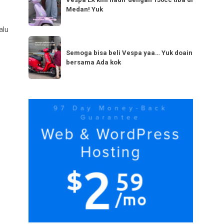
LX
bestie
Medan! Yuk
kini
yang
hadir
alu
serupa?
dengan
Semoga
Tag
150cc
bisa
Semoga bisa beli Vespa yaa… Yuk doain
tiba
bersama Ada kok
beli
di
Vespa
Medan!
yaa…
Yuk
Yuk
doain
bersama
Ada
kok