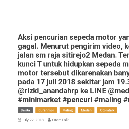
Aksi pencurian sepeda motor yan
gagal. Menurut pengirim video, k
jalan sm raja sitirejo2 Medan. 
kunci T untuk hidupkan sepeda m
motor tersebut dikarenakan banya
pada 17 juli 2018 sekitar jam 19.
@rizki_anandahrp ke LINE @meda
#minimarket #pencuri #maling 
Berita
Curanmor
Maling
Medan
Otomtalk
July 22, 2018
OtomTalk