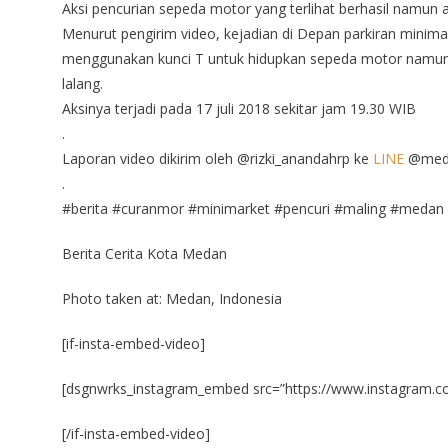
Aksi pencurian sepeda motor yang terlihat berhasil namun a
Menurut pengirim video, kejadian di Depan parkiran minimark
menggunakan kunci T untuk hidupkan sepeda motor namun ti
lalang.
Aksinya terjadi pada 17 juli 2018 sekitar jam 19.30 WIB
.
Laporan video dikirim oleh @rizki_anandahrp ke
LINE
@meda
.
#berita #curanmor #minimarket #pencuri #maling #medan
Berita Cerita Kota Medan
Photo taken at: Medan, Indonesia
[if-insta-embed-video]
[dsgnwrks_instagram_embed src=”https://www.instagram.c
[/if-insta-embed-video]