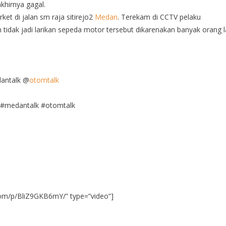
khirnya gagal.
et di jalan sm raja sitirejo2
Medan
. Terekam di CCTV pelaku
dak jadi larikan sepeda motor tersebut dikarenakan banyak orang l
ntalk @
otomtalk
 #medantalk #otomtalk
om/p/BliZ9GKB6mY/” type=”video”]