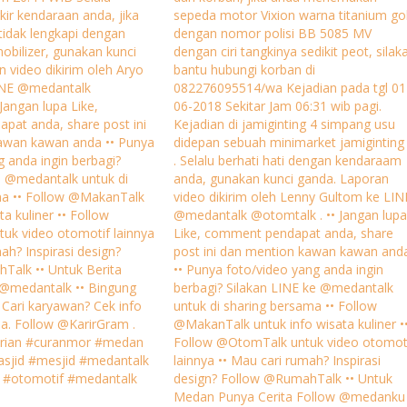
rkir kendaraan anda, jika
sepeda motor Vixion warna titanium go
idak lengkapi dengan
dengan nomor polisi BB 5085 MV
bilizer, gunakan kunci
dengan ciri tangkinya sedikit peot, silak
n video dikirim oleh Aryo
bantu hubungi korban di
INE @medantalk
082276095514/wa Kejadian pada tgl 01
Jangan lupa Like,
06-2018 Sekitar Jam 06:31 wib pagi.
pat anda, share post ini
Kejadian di jamiginting 4 simpang usu
awan kawan anda •• Punya
didepan sebuah minimarket jamiginting
g anda ingin berbagi?
. Selalu berhati hati dengan kendaraam
e @medantalk untuk di
anda, gunakan kunci ganda. Laporan
ma •• Follow @MakanTalk
video dikirim oleh Lenny Gultom ke LIN
ta kuliner •• Follow
@medantalk @otomtalk . •• Jangan lupa
uk video otomotif lainnya
Like, comment pendapat anda, share
ah? Inspirasi design?
post ini dan mention kawan kawan and
Talk •• Untuk Berita
•• Punya foto/video yang anda ingin
@medantalk •• Bingung
berbagi? Silakan LINE ke @medantalk
u Cari karyawan? Cek info
untuk di sharing bersama •• Follow
a. Follow @KarirGram .
@MakanTalk untuk info wisata kuliner •
urian #curanmor #medan
Follow @OtomTalk untuk video otomot
jid #mesjid #medantalk
lainnya •• Mau cari rumah? Inspirasi
 #otomotif #medantalk
design? Follow @RumahTalk •• Untuk
Medan Punya Cerita Follow @medanku