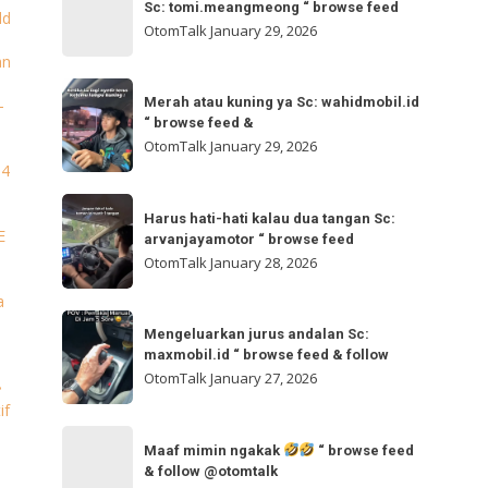
bisa
Sc: tomi.meangmeong “ browse feed
“
ld
gladibersih,
OtomTalk
January 29, 2026
browse
tinggal
an
feed
otw
Merah
&
🌬
Merah atau kuning ya Sc: wahidmobil.id
-
atau
follow
“ browse feed &
🌬
kuning
OtomTalk
January 29, 2026
Sc:
ya
 4
tomi.meangmeong
Sc:
Harus
“
wahidmobil.id
Harus hati-hati kalau dua tangan Sc:
hati-
browse
E
arvanjayamotor “ browse feed
“
hati
feed
OtomTalk
January 28, 2026
browse
kalau
feed
a
dua
Mengeluarkan
&
tangan
Mengeluarkan jurus andalan Sc:
jurus
maxmobil.id “ browse feed & follow
Sc:
andalan
OtomTalk
January 27, 2026
arvanjayamotor
•
Sc:
if
“
maxmobil.id
Maaf
browse
“
Maaf mimin ngakak
“ browse feed
mimin
feed
& follow @otomtalk
browse