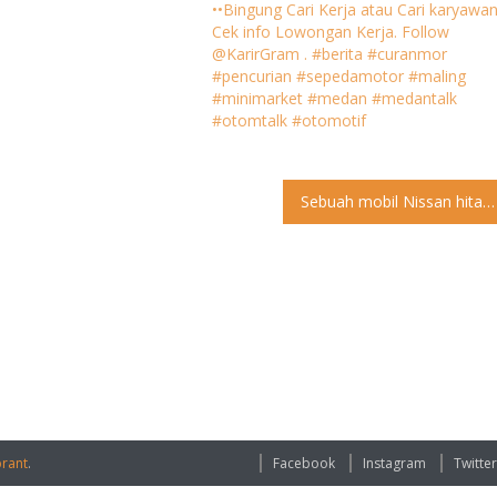
••Bingung Cari Kerja atau Cari karyawa
Cek info Lowongan Kerja. Follow
@KarirGram . #berita #curanmor
#pencurian #sepedamotor #maling
#minimarket #medan #medantalk
#otomtalk #otomotif
Sebuah mobil Nissan hitam melawan arah di jln helvetia simpang lima, Medan. Menurut pengirim video, pengemudi mobil masih ngotot dan marah walaupun sudah melawan arah. Pernahkah anda ketemu hal yang sama dijalan. Pengguna jalan dihimbau untuk tetap bersabar dijalan dan taati peraturan lalu lintas dan markas jalan. Kejadian 09 Jul 2018 Laporan video dikirim oleh @ilvan.pristianto123 ke LINE dan @otomtalk . •• Jangan lupa Like, comment pendapat anda, share post ini dan mention kawan kawan anda •• Punya foto/video yang anda ingin berbagi? Silakan LINE ke @medantalk untuk di sharing bersama •• Follow @MakanTalk untuk info wisata kuliner •• Follow @OtomTalk untuk video otomotif lainnya •• Mau cari rumah? Inspirasi design? Follow @RumahTalk •• Untuk Medan Punya Cerita Follow @medanku •• Bingung Cari Kerja atau Cari karyawan? Cek info Lowongan Kerja. Follow @KarirGram . #berita #lalulintas #otomtalk #medan #medantalk #lawanarus
rant
.
Facebook
Instagram
Twitter