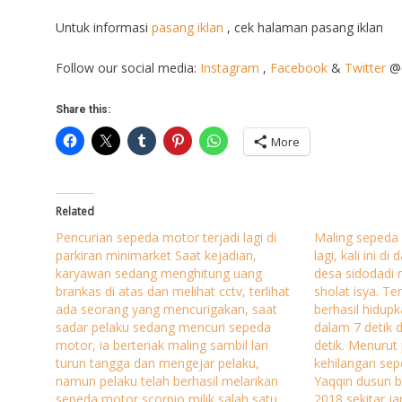
Untuk informasi
pasang iklan
, cek halaman pasang iklan
Follow our social media:
Instagram
,
Facebook
&
Twitter
@o
Share this:
More
Related
Pencurian sepeda motor terjadi lagi di
Maling sepeda 
parkiran minimarket Saat kejadian,
lagi, kali ini 
karyawan sedang menghitung uang
desa sidodadi 
brankas di atas dan melihat cctv, terlihat
sholat isya. T
ada seorang yang mencurigakan, saat
berhasil hidu
sadar pelaku sedang mencuri sepeda
dalam 7 detik 
motor, ia berteriak maling sambil lari
detik. Menurut
turun tangga dan mengejar pelaku,
kehilangan sep
namun pelaku telah berhasil melarikan
Yaqqin dusun b
sepeda motor scorpio milik salah satu
2018 sekitar j