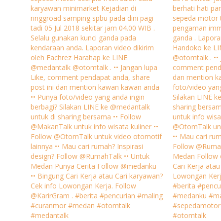
karyawan minimarket Kejadian di
berhati hati pa
ringgroad samping spbu pada dini pagi
sepeda motor t
tadi 05 Jul 2018 sekitar jam 04.00 WIB .
pengaman immo
Selalu gunakan kunci ganda pada
ganda . Lapora
kendaraan anda. Laporan video dikirim
Handoko ke L
oleh Fachrez Harahap ke LINE
@otomtalk . •• 
@medantalk @otomtalk . •• Jangan lupa
comment penda
Like, comment pendapat anda, share
dan mention k
post ini dan mention kawan kawan anda
foto/video yan
•• Punya foto/video yang anda ingin
Silakan LINE k
berbagi? Silakan LINE ke @medantalk
sharing bersa
untuk di sharing bersama •• Follow
untuk info wisa
@MakanTalk untuk info wisata kuliner ••
@OtomTalk unt
Follow @OtomTalk untuk video otomotif
•• Mau cari rum
lainnya •• Mau cari rumah? Inspirasi
Follow @Rumah
design? Follow @RumahTalk •• Untuk
Medan Follow 
Medan Punya Cerita Follow @medanku
Cari Kerja ata
•• Bingung Cari Kerja atau Cari karyawan?
Lowongan Kerj
Cek info Lowongan Kerja. Follow
#berita #penc
@KarirGram . #berita #pencurian #maling
#medanku #mas
#curanmor #medan #otomtalk
#sepedamotor
#medantalk
#otomtalk