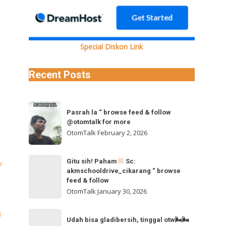
Special Diskon Link
Recent Posts
Pasrah
Pasrah la “ browse feed & follow
la
@otomtalk for more
“
OtomTalk
February 2, 2026
browse
feed
Gitu
Gitu sih! Paham
Sc:
r
&
akmschooldrive_cikarang “ browse
sih!
follow
feed & follow
Paham
@otomtalk
OtomTalk
January 30, 2026
for
Sc:
Udah
i
more
akmschooldrive_cikarang
Udah bisa gladibersih, tinggal otw🌬🌬