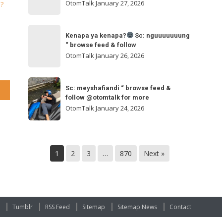
ngakak
OtomTalk
January 27, 2026
n?
feed
&
Kenapa
follow
“
Kenapa ya kenapa?
Sc: nguuuuuuung
ya
“ browse feed & follow
browse
kenapa?
OtomTalk
January 26, 2026
feed
&
Sc:
Sc:
follow
nguuuuuuung
Sc: meyshafiandi “ browse feed &
meyshafiandi
@otomtalk
follow @otomtalk for more
“
“
OtomTalk
January 24, 2026
browse
browse
feed
feed
&
&
follow
1
2
3
…
870
Next »
follow
@otomtalk
for
more
Tumblr
RSS Feed
Sitemap
Sitemap News
Contact