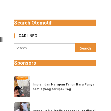
Search Otomotif
CARI INFO
i
Search
for:
Sponsors
Impian
dan
Impian dan Harapan Tahun Baru Punya
bestie yang serupa? Tag
Harapan
Tahun
Baru
Vespa
Punya
Vespa LX kini hadir dengan 150cc tiba di