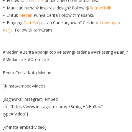
•• Follow @
OtomTalk
untuk video otomotif lainnya
•• Mau cari rumah? Inspirasi design? Follow @
RumahTalk
•• Untuk
Medan
Punya Cerita Follow @medanku
•• Bingung
Cari Kerja
atau Cari karyawan? Cek info
Lowongan
Kerja
. Follow @KarirGram
.
.
#Medan #Berita #banjirRob #PasangPerdana #AirPasang #Banjir
#MedanTalk #OtomTalk
Berita Cerita Kota Medan
[if-insta-embed-video]
[dsgnwrks_instagram_embed
src=”https://www.instagram.com/p/BmbgiHNHh5m/”
type=”video”]
[/if-insta-embed-video]