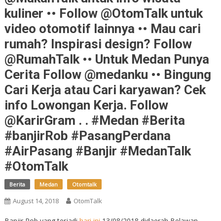
kuliner •• Follow @OtomTalk untuk
video otomotif lainnya •• Mau cari
rumah? Inspirasi design? Follow
@RumahTalk •• Untuk Medan Punya
Cerita Follow @medanku •• Bingung
Cari Kerja atau Cari karyawan? Cek
info Lowongan Kerja. Follow
@KarirGram . . #Medan #Berita
#banjirRob #PasangPerdana
#AirPasang #Banjir #MedanTalk
#OtomTalk
Berita
Medan
Otomtalk
August 14, 2018
OtomTalk
Banjir Rob yang terjadi
hari ini
13/08/2018 didaerah Belawan