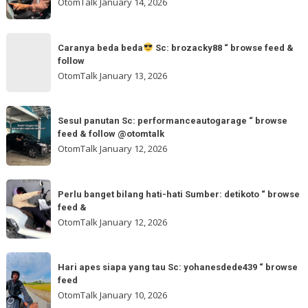
banget
OtomTalk
January 14, 2026
browse
pokoknya!
feed
Sc:
Caranya
&
wahidmobil.id
Caranya beda beda
Sc: brozacky88 “ browse feed &
beda
follow
“
beda
OtomTalk
January 13, 2026
browse
feed
Sc:
SesuI
&
brozacky88
SesuI panutan Sc: performanceautogarage “ browse
panutan
feed & follow @otomtalk
“
Sc:
OtomTalk
January 12, 2026
browse
performanceautogarage
feed
“
Perlu
&
browse
Perlu banget bilang hati-hati Sumber: detikoto “ browse
banget
follow
feed &
feed
bilang
OtomTalk
January 12, 2026
&
hati-
follow
hati
Hari
@otomtalk
Sumber:
Hari apes siapa yang tau Sc: yohanesdede439 “ browse
apes
feed
detikoto
siapa
OtomTalk
January 10, 2026
“