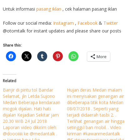
Untuk informasi
pasang iklan
, cek halaman pasang iklan
Follow our social media:
Instagram
,
Facebook
&
Twitter
@otomtalk for instant updates and please share our posts
Share this:
More
Related
Banjir di pintu tol Bandar
Hujan deras Medan malam
Selamat, jln Letda Sujono
ini menyisakan genangan air
Medan Beberapa kendaraan
dibeberapa titik kota Medan
mogok dijalan. Hati hati
08/07/2018 . Seperti yang
dijalan Kejadian Sekitar jam
terjadi didaerah tasbi 2. .
20.30 WIB 24 Jul 2018
Terlihat genangan air hingga
Laporan video dikirim oleh
setinggi.l ban mobil. . Video
@doooiiiii ke @medantalk .
kiriman #kawanmedantalk
•• Jangan lupa Like,
@Satriaputrawijayaa melalui