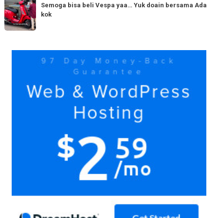
150cc
bisa
Semoga bisa beli Vespa yaa… Yuk doain bersama Ada
tiba
kok
beli
di
Vespa
Medan!
yaa…
Yuk
Yuk
doain
bersama
Ada
kok