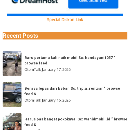
Special Diskon Link
Recent Posts
Baru
Baru pertama kali naik mobil Sc: handayani1057 “
pertama
browse feed
kali
OtomTalk
January 17, 2026
naik
mobil
Berasa
Sc:
Berasa lepas dari beban Sc: trip.a_rentcar “ browse
lepas
feed &
handayani1057
dari
OtomTalk
January 16, 2026
“
beban
browse
Sc:
Harus
feed
trip.a_rentcar
Harus pas banget pokoknya! Sc: wahidmobil.id “ browse
pas
feed &
“