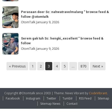
yang
browse
tau
Perasaan
feed
Sc:
Perasaan deer Sc: nahwatravelmalang “ browse feed &
deer
&
follow @otomtalk
yohanesdede439
Sc:
OtomTalk
January 9, 2026
“
nahwatravelmalang
browse
“
Serem
feed
browse
Serem gak tuh Sc: hengki_excellent “ browse feed &
gak
follow
feed
tuh
OtomTalk
January 9, 2026
&
Sc:
follow
hengki_excellent
@otomtalk
“
« Previous
1
2
3
4
5
…
870
Next »
browse
feed
&
follow
Copyright @Otomtalk since 2003
|
Theme: News Vibrant by
CodeVibrant
.
Facebook
Instagram
Twitter
Tumblr
RSS Feed
Sitemap
Sitemap News
Contact