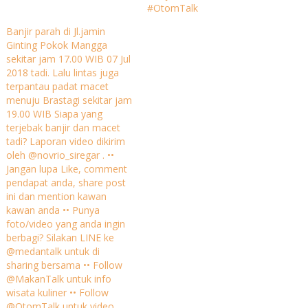
#OtomTalk
Banjir parah di Jl.jamin
Ginting Pokok Mangga
sekitar jam 17.00 WIB 07 Jul
2018 tadi. Lalu lintas juga
terpantau padat macet
menuju Brastagi sekitar jam
19.00 WIB Siapa yang
terjebak banjir dan macet
tadi? Laporan video dikirim
oleh @novrio_siregar . ••
Jangan lupa Like, comment
pendapat anda, share post
ini dan mention kawan
kawan anda •• Punya
foto/video yang anda ingin
berbagi? Silakan LINE ke
@medantalk untuk di
sharing bersama •• Follow
@MakanTalk untuk info
wisata kuliner •• Follow
@OtomTalk untuk video