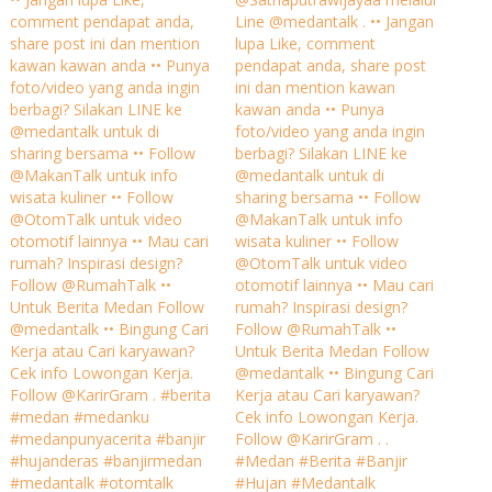
comment pendapat anda,
Line @medantalk . •• Jangan
share post ini dan mention
lupa Like, comment
kawan kawan anda •• Punya
pendapat anda, share post
foto/video yang anda ingin
ini dan mention kawan
berbagi? Silakan LINE ke
kawan anda •• Punya
@medantalk untuk di
foto/video yang anda ingin
sharing bersama •• Follow
berbagi? Silakan LINE ke
@MakanTalk untuk info
@medantalk untuk di
wisata kuliner •• Follow
sharing bersama •• Follow
@OtomTalk untuk video
@MakanTalk untuk info
otomotif lainnya •• Mau cari
wisata kuliner •• Follow
rumah? Inspirasi design?
@OtomTalk untuk video
Follow @RumahTalk ••
otomotif lainnya •• Mau cari
Untuk Berita Medan Follow
rumah? Inspirasi design?
@medantalk •• Bingung Cari
Follow @RumahTalk ••
Kerja atau Cari karyawan?
Untuk Berita Medan Follow
Cek info Lowongan Kerja.
@medantalk •• Bingung Cari
Follow @KarirGram . #berita
Kerja atau Cari karyawan?
#medan #medanku
Cek info Lowongan Kerja.
#medanpunyacerita #banjir
Follow @KarirGram . .
#hujanderas #banjirmedan
#Medan #Berita #Banjir
#medantalk #otomtalk
#Hujan #Medantalk