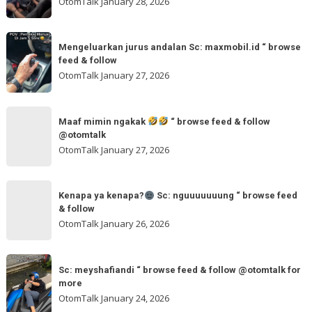
feed
OtomTalk
January 28, 2026
browse
kalau
feed
dua
Mengeluarkan
&
tangan
Mengeluarkan jurus andalan Sc: maxmobil.id “ browse
jurus
feed & follow
Sc:
andalan
OtomTalk
January 27, 2026
arvanjayamotor
Sc:
“
maxmobil.id
Maaf
browse
“
Maaf mimin ngakak
“ browse feed & follow
mimin
feed
@otomtalk
browse
ngakak
OtomTalk
January 27, 2026
feed
&
Kenapa
follow
“
Kenapa ya kenapa?
Sc: nguuuuuuung “ browse feed
ya
& follow
browse
kenapa?
OtomTalk
January 26, 2026
feed
&
Sc:
Sc:
follow
nguuuuuuung
Sc: meyshafiandi “ browse feed & follow @otomtalk for
meyshafiandi
@otomtalk
more
“
“
OtomTalk
January 24, 2026
browse