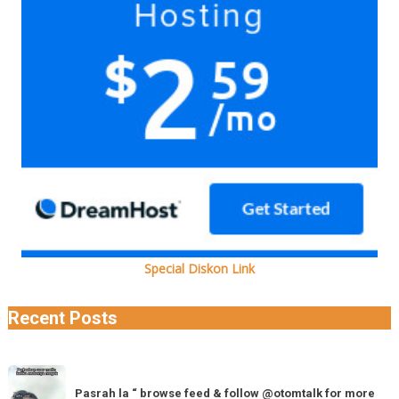
Special Diskon Link
Recent Posts
Pasrah
Pasrah la “ browse feed & follow @otomtalk for more
la