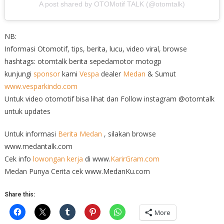
A post shared by OTOMotif TALK (@otomtalk)
NB:
Informasi Otomotif, tips, berita, lucu, video viral, browse
hashtags: otomtalk berita sepedamotor motogp
kunjungi
sponsor
kami
Vespa
dealer
Medan
& Sumut
www.vesparkindo.com
Untuk video otomotif bisa lihat dan Follow instagram @otomtalk
untuk updates
Untuk informasi
Berita Medan
, silakan browse
www.medantalk.com
Cek info
lowongan kerja
di www.
KarirGram.com
Medan Punya Cerita cek www.MedanKu.com
Share this:
More