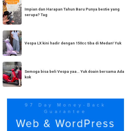
Impian
dan
Impian dan Harapan Tahun Baru Punya bestie yang
serupa? Tag
Harapan
Tahun
Baru
Vespa
Punya
LX
Vespa LX kini hadir dengan 150cc tiba di Medan! Yuk
bestie
kini
yang
hadir
serupa?
dengan
Semoga
Tag
150cc
bisa
Semoga bisa beli Vespa yaa… Yuk doain bersama Ada
tiba
kok
beli
di
Vespa
Medan!
yaa…
Yuk
Yuk
doain
bersama
Ada
kok