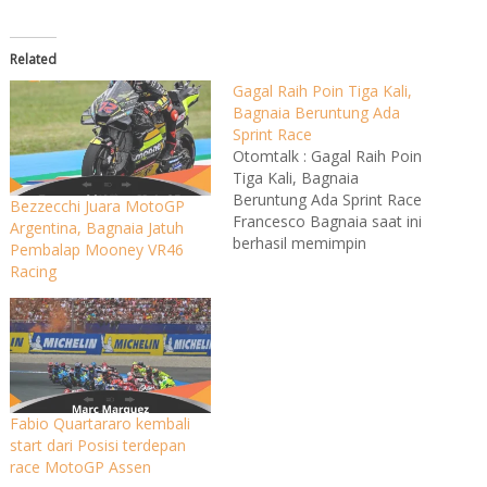
Related
Gagal Raih Poin Tiga Kali,
Bagnaia Beruntung Ada
Sprint Race
Otomtalk : Gagal Raih Poin
Tiga Kali, Bagnaia
Beruntung Ada Sprint Race
Bezzecchi Juara MotoGP
Francesco Bagnaia saat ini
Argentina, Bagnaia Jatuh
berhasil memimpin
Pembalap Mooney VR46
klasemen sementara
Racing
MotoGP 2023. Padahal,
sudah gagal raih poin tiga
kali. Tapi, Bagnaia
beruntung musim ini ada
sprint race. Bagnaia tampil
kompetitif sejak seri
pertama. Meski
Fabio Quartararo kembali
menyandang gelar juara
start dari Posisi terdepan
dunia MotoGP 2022,…
race MotoGP Assen