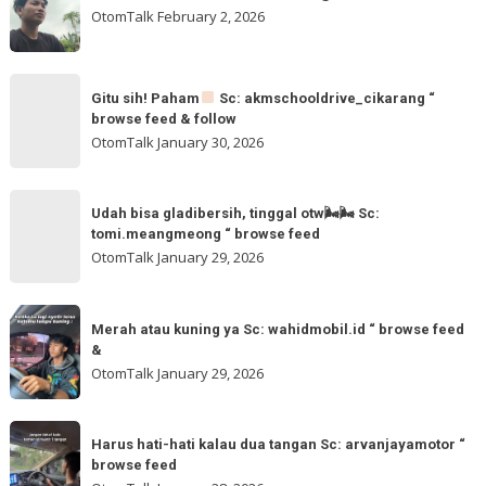
OtomTalk
February 2, 2026
“
browse
feed
Gitu
&
Gitu sih! Paham
Sc: akmschooldrive_cikarang “
sih!
browse feed & follow
follow
Paham
OtomTalk
January 30, 2026
@otomtalk
for
Sc:
Udah
more
akmschooldrive_cikarang
Udah bisa gladibersih, tinggal otw🌬🌬 Sc:
bisa
tomi.meangmeong “ browse feed
“
gladibersih,
OtomTalk
January 29, 2026
browse
tinggal
feed
otw
Merah
&
🌬
Merah atau kuning ya Sc: wahidmobil.id “ browse feed
atau
follow
&
🌬
kuning
OtomTalk
January 29, 2026
Sc:
ya
tomi.meangmeong
Sc:
Harus
“
wahidmobil.id
Harus hati-hati kalau dua tangan Sc: arvanjayamotor “
hati-
browse
browse feed
“
hati