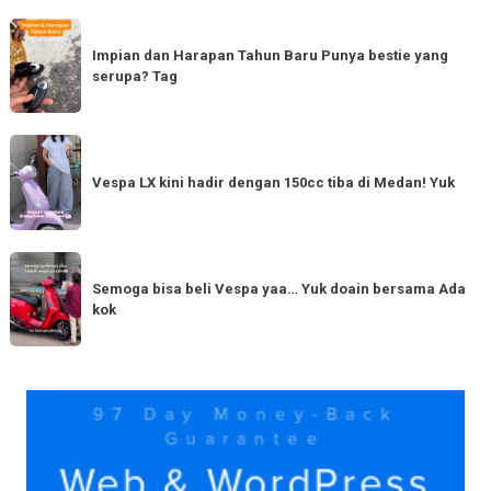
Impian
dan
Impian dan Harapan Tahun Baru Punya bestie yang
serupa? Tag
Harapan
Tahun
Baru
Vespa
Punya
LX
Vespa LX kini hadir dengan 150cc tiba di Medan! Yuk
bestie
kini
yang
hadir
serupa?
dengan
Semoga
Tag
150cc
bisa
Semoga bisa beli Vespa yaa… Yuk doain bersama Ada
tiba
kok
beli
di
Vespa
Medan!
yaa…
Yuk
Yuk
doain
bersama
Ada