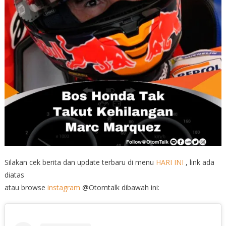
Silakan cek berita dan update terbaru di menu
HARI INI
, link ada
diatas
atau browse
instagram
@Otomtalk dibawah ini: