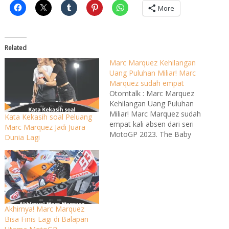
More
Related
Marc Marquez Kehilangan
Uang Puluhan Miliar! Marc
Marquez sudah empat
Otomtalk : Marc Marquez
Kehilangan Uang Puluhan
Miliar! Marc Marquez sudah
Kata Kekasih soal Peluang
empat kali absen dari seri
Marc Marquez Jadi Juara
MotoGP 2023. The Baby
Dunia Lagi
Aliens ditaksir kehilangan
uang 2.281.800 euro atau
sekitar Rp 36,8 miliaran!
Dikutip dari media Spanyol,
Cuatro, angka € 2.281.800
itu didapat dari bonus
balapan saja. Jadi Marquez
Akhirnya! Marc Marquez
bakal mendapat tambahan…
Bisa Finis Lagi di Balapan