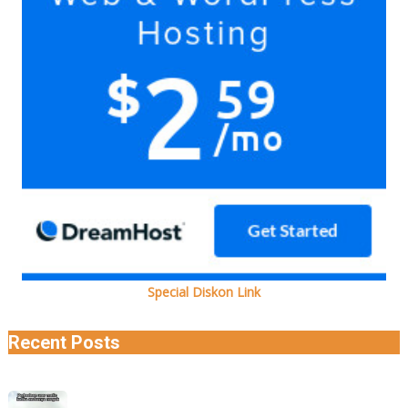
kok
Special Diskon Link
Recent Posts
Pasrah