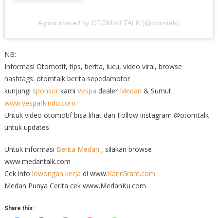
A post shared by OTOMotif TALK (@otomtalk)
NB:
Informasi Otomotif, tips, berita, lucu, video viral, browse
hashtags: otomtalk berita sepedamotor
kunjungi
sponsor
kami
Vespa
dealer
Medan
& Sumut
www.vesparkindo.com
Untuk video otomotif bisa lihat dan Follow instagram @otomtalk
untuk updates
Untuk informasi
Berita Medan
, silakan browse
www.medantalk.com
Cek info
lowongan kerja
di www.
KarirGram.com
Medan Punya Cerita cek www.MedanKu.com
Share this: