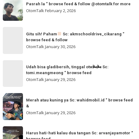
Pasrah la “ browse feed & follow @otomtalk for more
la
OtomTalk
February 2, 2026
“
browse
feed
Gitu
&
Gitu sih! Paham
Sc: akmschooldrive_cikarang “
sih!
browse feed & follow
follow
Paham
OtomTalk
January 30, 2026
@otomtalk
for
Sc:
Udah
more
akmschooldrive_cikarang
Udah bisa gladibersih, tinggal otw🌬🌬 Sc:
bisa
tomi.meangmeong “ browse feed
“
gladibersih,
OtomTalk
January 29, 2026
browse
tinggal
feed
otw
Merah
&
🌬
Merah atau kuning ya Sc: wahidmobil.id “ browse feed
atau
follow
&
🌬
kuning
OtomTalk
January 29, 2026
Sc:
ya
tomi.meangmeong
Sc:
Harus
“
wahidmobil.id
Harus hati-hati kalau dua tangan Sc: arvanjayamotor “
hati-
browse
browse feed