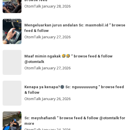
“
hati
feed
OtomTalk
January 28, 2026
browse
kalau
feed
dua
Mengeluarkan
&
tangan
Mengeluarkan jurus andalan Sc: maxmobil.id “ browse
jurus
feed & follow
Sc:
andalan
OtomTalk
January 27, 2026
arvanjayamotor
Sc:
“
maxmobil.id
Maaf
browse
“
Maaf mimin ngakak
“ browse feed & follow
mimin
feed
@otomtalk
browse
ngakak
OtomTalk
January 27, 2026
feed
&
Kenapa
follow
“
Kenapa ya kenapa?
Sc: nguuuuuuung “ browse feed
ya
& follow
browse
kenapa?
OtomTalk
January 26, 2026
feed
&
Sc:
Sc:
follow
nguuuuuuung
Sc: meyshafiandi “ browse feed & follow @otomtalk for
meyshafiandi
@otomtalk
more
“
“
OtomTalk
January 24, 2026