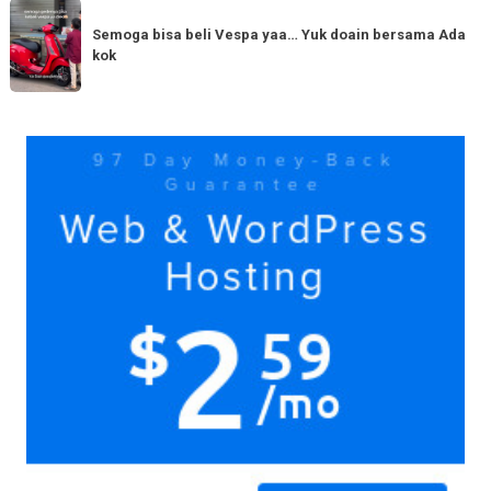
Semoga
Tag
150cc
bisa
Semoga bisa beli Vespa yaa… Yuk doain bersama Ada
tiba
kok
beli
di
Vespa
Medan!
yaa…
Yuk
Yuk
doain
bersama
Ada
kok