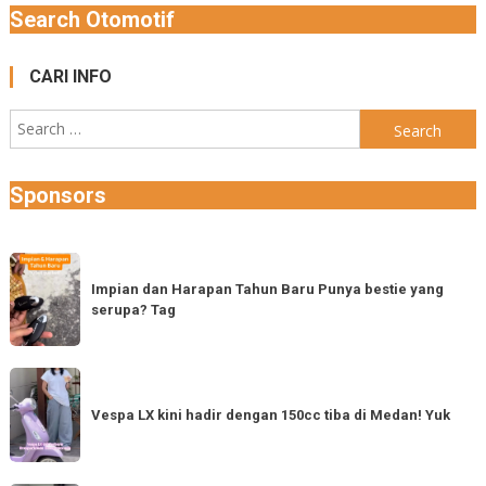
Search Otomotif
CARI INFO
Search
for:
Sponsors
Impian
dan
Impian dan Harapan Tahun Baru Punya bestie yang
serupa? Tag
Harapan
Tahun
Baru
Vespa
Punya
LX
Vespa LX kini hadir dengan 150cc tiba di Medan! Yuk
bestie
kini
yang
hadir
serupa?
dengan