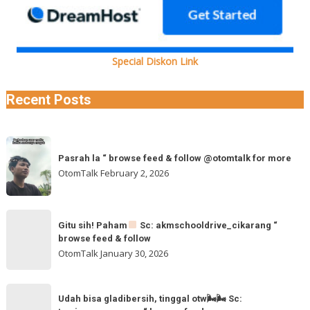
Special Diskon Link
Recent Posts
Pasrah
Pasrah la “ browse feed & follow @otomtalk for more
la
OtomTalk
February 2, 2026
“
browse
feed
Gitu
&
Gitu sih! Paham
Sc: akmschooldrive_cikarang “
sih!
browse feed & follow
follow
Paham
OtomTalk
January 30, 2026
@otomtalk
for
Sc:
Udah
more
akmschooldrive_cikarang
Udah bisa gladibersih, tinggal otw🌬🌬 Sc:
bisa