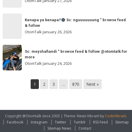
OtomTalk
January 27, 2026
feed
&
Kenapa
follow
“
Kenapa ya kenapa?
Sc: nguuuuuuung “ browse feed
ya
& follow
browse
kenapa?
OtomTalk
January 26, 2026
feed
&
Sc:
Sc:
follow
nguuuuuuung
Sc: meyshafiandi “ browse feed & follow @otomtalk for
meyshafiandi
@otomtalk
more
“
“
OtomTalk
January 24, 2026
browse
browse
feed
feed
&
&
1
2
3
…
870
Next »
follow
follow
@otomtalk
for
more
Copyright @Otomtalk since 2003
|
Theme: News Vibrant by
CodeVibrant
.
Facebook
Instagram
Twitter
Tumblr
RSS Feed
Sitemap
Sitemap News
Contact