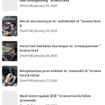
tomi.meangmeong “ browse feed
“
gladibersih,
OtomTalk
January 29, 2026
browse
tinggal
feed
otw
Merah
&
🌬
Merah atau kuning ya Sc: wahidmobil.id “ browse feed
atau
follow
&
🌬
kuning
OtomTalk
January 29, 2026
Sc:
ya
tomi.meangmeong
Sc:
Harus
“
wahidmobil.id
Harus hati-hati kalau dua tangan Sc: arvanjayamotor “
hati-
browse
browse feed
“
hati
feed
OtomTalk
January 28, 2026
browse
kalau
feed
dua
Mengeluarkan
&
tangan
Mengeluarkan jurus andalan Sc: maxmobil.id “ browse
jurus
feed & follow
Sc:
andalan
OtomTalk
January 27, 2026
arvanjayamotor
Sc:
“
maxmobil.id
Maaf
browse
“
Maaf mimin ngakak
“ browse feed & follow
mimin
feed
@otomtalk
browse
ngakak