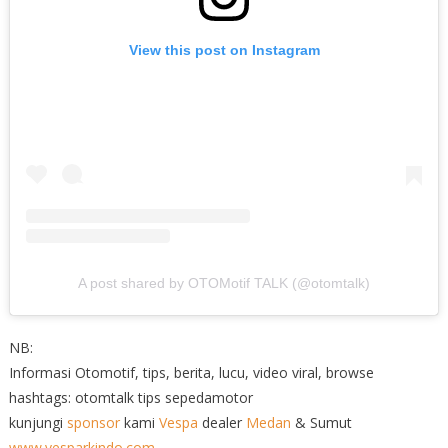
View this post on Instagram
A post shared by OTOMotif TALK (@otomtalk)
NB:
Informasi Otomotif, tips, berita, lucu, video viral, browse
hashtags: otomtalk tips sepedamotor
kunjungi
sponsor
kami
Vespa
dealer
Medan
& Sumut
www.vesparkindo.com