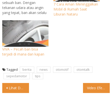
sebuah ban. Dengan
7 Cara Aman Meninggalkan
tekanan udara atau angin
Mobil di Rumah Saat
yang tepat, ban akan selalu
Liburan Nataru
bekerja optimal saat
digunakan. Oleh karena itu,
tekanan angin ban wajib
dijaga agar sesuai dengan
rekomendasi pabrikan
mobil. Jika ban mobil kempis
atau kekurangan tekanan
VIVA – Pecah ban bisa
angin, maka laju mobil akan
terjadi di mana dan kapan
terasa berat.…
Tagged
berita
news
otomotif
otomtalk
sepedamotor
tips
Post
Lihat Detil Ultimate Mini Clubman Final Edition 2024 untuk AS
Video Efek puasa #otomtalk #lucu #sepedamotor
navigation