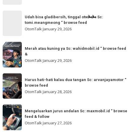
@otomtalk
for
Sc:
Udah
more
akmschooldrive_cikarang
Udah bisa gladibersih, tinggal otw🌬🌬 Sc:
bisa
tomi.meangmeong “ browse feed
“
gladibersih,
OtomTalk
January 29, 2026
browse
tinggal
feed
otw
Merah
&
🌬
Merah atau kuning ya Sc: wahidmobil.id “ browse feed
atau
follow
&
🌬
kuning
OtomTalk
January 29, 2026
Sc:
ya
tomi.meangmeong
Sc:
Harus
“
wahidmobil.id
Harus hati-hati kalau dua tangan Sc: arvanjayamotor “
hati-
browse
browse feed
“
hati
feed
OtomTalk
January 28, 2026
browse
kalau
feed
dua
Mengeluarkan
&
tangan
Mengeluarkan jurus andalan Sc: maxmobil.id “ browse
jurus
feed & follow
Sc:
andalan
OtomTalk
January 27, 2026
arvanjayamotor
Sc: