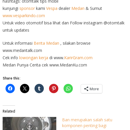
hashtags: otomtalk tips mobil
kunjungi
sponsor
kami
Vespa
dealer
Medan
& Sumut
www.vesparkindo.com
Untuk video otomotif bisa lihat dan Follow instagram @otomtalk
untuk updates
Untuk informasi
Berita Medan
, silakan browse
www.medantalk.com
Cek info
lowongan kerja
di www.
KarirGram.com
Medan Punya Cerita cek www.MedanKu.com
Share this:
More
Related
Ban merupakan salah satu
komponen penting bagi