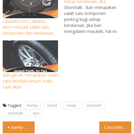
setiap kendaraan. Jika
Otomtalk : Ban merupakan
salah satu komponen
penting bagi setiap
Liputan6.com, Jakarta –
kendaraan. Jika ban
Rem menjadi salah satu
mengalami masalah, hal ini
komponen dari kendaraan
tentu sangat berbahaya dan
berisiko mengancam nyawa
pengemudi. Ban mobil
memiliki usia pakai, apabila
digunakan terus menerus
ban akan botak. Pada
kondisi ini, performa ban
Ban pecah merupakan salah
sudah tidak optimal dan
satu kendala umum suatu
harus segera diganti
saat akan
dengan…
Tagged
berita
mobil
news
otomotif
otomtalk
tips
Post
Harley-Davidson Paket Hemat Dirilis: Mesin 350cc, Buatan China Harley-Davidson resmi
Cara Mendapatkan Subsidi Mobil dan Motor Listrik serta Syaratnya Pemerintah