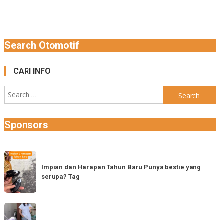
navigation
Search Otomotif
CARI INFO
Search
for:
Sponsors
Impian
dan
Impian dan Harapan Tahun Baru Punya bestie yang
serupa? Tag
Harapan
Tahun
Baru
Vespa
Punya