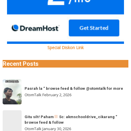
Special Diskon Link
Recent Posts
Pasrah
Pasrah la “ browse feed & follow @otomtalk for more
la
OtomTalk
February 2, 2026
“
browse
feed
Gitu
&
Gitu sih! Paham
Sc: akmschooldrive_cikarang “
sih!
browse feed & follow
follow
Paham
OtomTalk
January 30, 2026