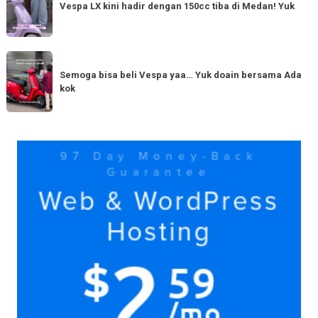
LX
Vespa LX kini hadir dengan 150cc tiba di Medan! Yuk
bestie
kini
yang
hadir
serupa?
dengan
Semoga
Tag
150cc
bisa
Semoga bisa beli Vespa yaa… Yuk doain bersama Ada
tiba
kok
beli
di
Vespa
Medan!
yaa…
Yuk
Yuk
doain
bersama
Ada
kok