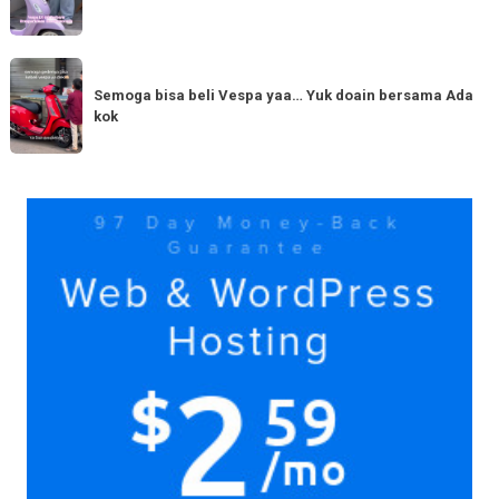
kini
yang
hadir
serupa?
dengan
Semoga
Tag
150cc
bisa
Semoga bisa beli Vespa yaa… Yuk doain bersama Ada
tiba
kok
beli
di
Vespa
Medan!
yaa…
Yuk
Yuk
doain
bersama
Ada
kok