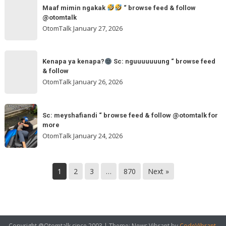
Maaf
browse
“
Maaf mimin ngakak
“ browse feed & follow
mimin
feed
@otomtalk
browse
ngakak
OtomTalk
January 27, 2026
feed
&
Kenapa
follow
“
Kenapa ya kenapa?
Sc: nguuuuuuung “ browse feed
ya
& follow
browse
kenapa?
OtomTalk
January 26, 2026
feed
&
Sc:
Sc:
follow
nguuuuuuung
Sc: meyshafiandi “ browse feed & follow @otomtalk for
meyshafiandi
@otomtalk
more
“
“
OtomTalk
January 24, 2026
browse
browse
feed
feed
&
&
1
2
3
…
870
Next »
follow
follow
@otomtalk
for
more
Copyright @Otomtalk since 2003
|
Theme: News Vibrant by
CodeVibrant
.