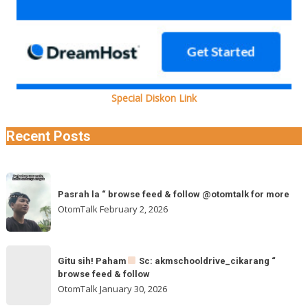
Special Diskon Link
Recent Posts
Pasrah
Pasrah la “ browse feed & follow @otomtalk for more
la
OtomTalk
February 2, 2026
“
browse
feed
Gitu
&
Gitu sih! Paham
Sc: akmschooldrive_cikarang “
sih!
browse feed & follow
follow
Paham
OtomTalk
January 30, 2026
@otomtalk