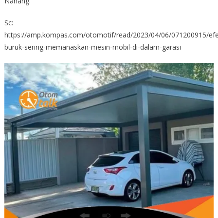
Nanang.
Sc:
https://amp.kompas.com/otomotif/read/2023/04/06/071200915/efe
buruk-sering-memanaskan-mesin-mobil-di-dalam-garasi