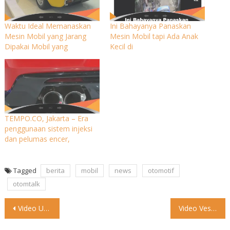
Waktu Ideal Memanaskan
Ini Bahayanya Panaskan
Mesin Mobil yang Jarang
Mesin Mobil tapi Ada Anak
Dipakai Mobil yang
Kecil di
TEMPO.CO, Jakarta – Era
penggunaan sistem injeksi
dan pelumas encer,
Tagged
berita
mobil
news
otomotif
otomtalk
Post
Video Usaha sampe bisa #otomtalk #lucu #sepedamotor
Video Vespa Primavera COLOR VIBE LIMITED EDITION Ready now @vesparkindo
navigation