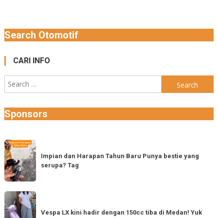
Search Otomotif
CARI INFO
Search
for:
Sponsors
Impian
dan
Impian dan Harapan Tahun Baru Punya bestie yang
serupa? Tag
Harapan
Tahun
Baru
Vespa
Punya
LX
Vespa LX kini hadir dengan 150cc tiba di Medan! Yuk
bestie