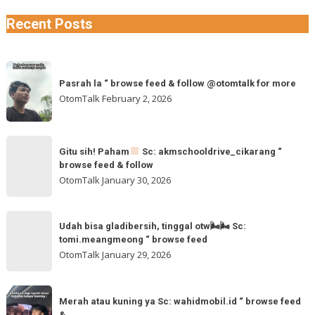
Recent Posts
Pasrah
Pasrah la “ browse feed & follow @otomtalk for more
la
OtomTalk
February 2, 2026
“
browse
feed
Gitu
&
Gitu sih! Paham
Sc: akmschooldrive_cikarang “
sih!
browse feed & follow
follow
Paham
OtomTalk
January 30, 2026
@otomtalk
for
Sc:
Udah
more
akmschooldrive_cikarang
Udah bisa gladibersih, tinggal otw🌬🌬 Sc:
bisa
tomi.meangmeong “ browse feed
“
gladibersih,
OtomTalk
January 29, 2026
browse
tinggal
feed
otw
Merah
&
🌬
Merah atau kuning ya Sc: wahidmobil.id “ browse feed
atau
follow
&