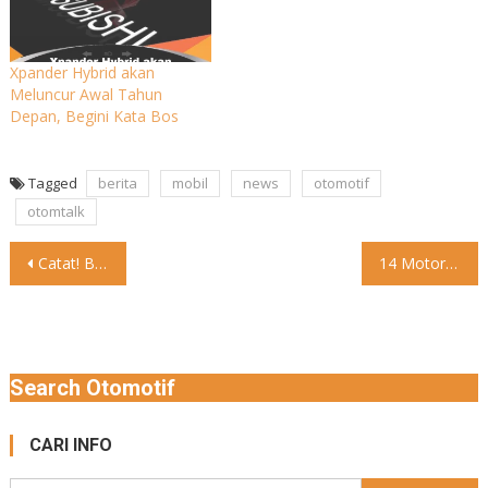
Xpander Hybrid akan
Meluncur Awal Tahun
Depan, Begini Kata Bos
Tagged
berita
mobil
news
otomotif
otomtalk
Post
Catat! Baru di Wilayah Ini Beli Pertalite Mulai Dibatasi 20
14 Motor Listrik yang Dapat Subsidi dari Pemerintah Pemerintah telah
navigation
Search Otomotif
CARI INFO