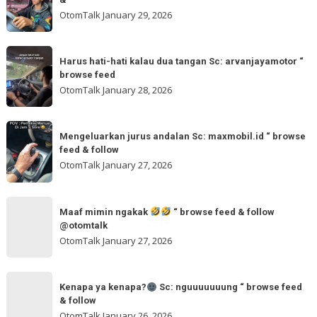
🌬
kuning
OtomTalk
January 29, 2026
Sc:
ya
tomi.meangmeong
Sc:
Harus
“
wahidmobil.id
Harus hati-hati kalau dua tangan Sc: arvanjayamotor “
hati-
browse
browse feed
“
hati
feed
OtomTalk
January 28, 2026
browse
kalau
feed
dua
Mengeluarkan
&
tangan
Mengeluarkan jurus andalan Sc: maxmobil.id “ browse
jurus
feed & follow
Sc:
andalan
OtomTalk
January 27, 2026
arvanjayamotor
Sc:
“
maxmobil.id
Maaf
browse
“
Maaf mimin ngakak
“ browse feed & follow
mimin
feed
@otomtalk
browse
ngakak
OtomTalk
January 27, 2026
feed
&
Kenapa
follow
“
Kenapa ya kenapa?
Sc: nguuuuuuung “ browse feed
ya
& follow
browse
kenapa?
OtomTalk
January 26, 2026