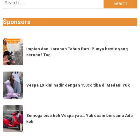
Search
for:
Sponsors
Impian
dan
Impian dan Harapan Tahun Baru Punya bestie yang
serupa? Tag
Harapan
Tahun
Baru
Vespa
Punya
LX
Vespa LX kini hadir dengan 150cc tiba di Medan! Yuk
bestie
kini
yang
hadir
serupa?
dengan
Semoga
Tag
150cc
bisa
Semoga bisa beli Vespa yaa… Yuk doain bersama Ada
tiba
kok
beli
di
Vespa
Medan!
yaa…