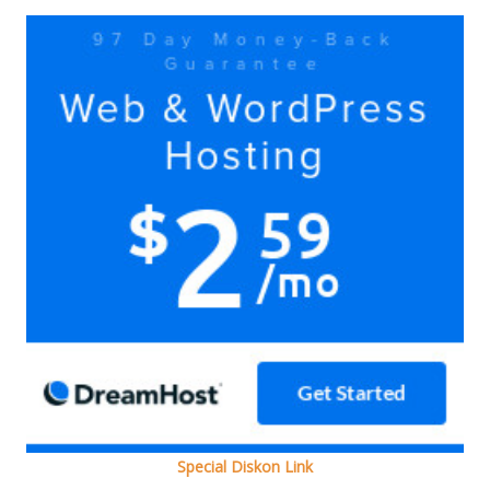
Yuk
Yuk
doain
bersama
Ada
kok
Special Diskon Link