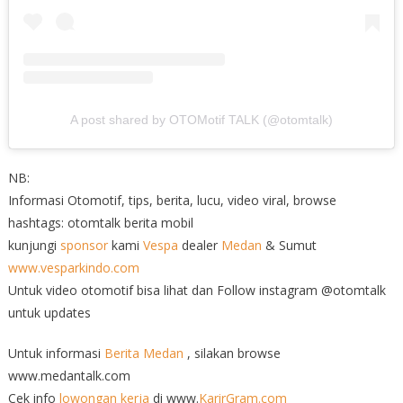
A post shared by OTOMotif TALK (@otomtalk)
NB:
Informasi Otomotif, tips, berita, lucu, video viral, browse
hashtags: otomtalk berita mobil
kunjungi
sponsor
kami
Vespa
dealer
Medan
& Sumut
www.vesparkindo.com
Untuk video otomotif bisa lihat dan Follow instagram @otomtalk
untuk updates
Untuk informasi
Berita Medan
, silakan browse
www.medantalk.com
Cek info
lowongan kerja
di www.
KarirGram.com