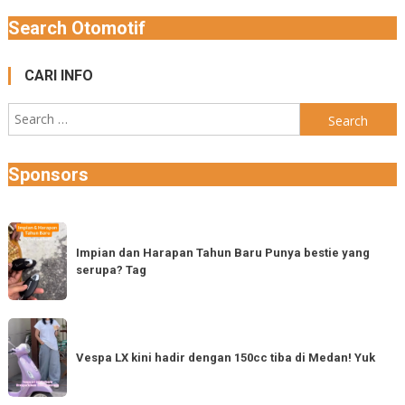
Search Otomotif
CARI INFO
Search
for:
Sponsors
Impian
dan
Impian dan Harapan Tahun Baru Punya bestie yang
serupa? Tag
Harapan
Tahun
Baru
Vespa
Punya
LX
Vespa LX kini hadir dengan 150cc tiba di Medan! Yuk
bestie
kini
yang
hadir