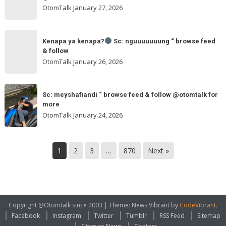
browse
ngakak
OtomTalk
January 27, 2026
feed
&
Kenapa
follow
“
Kenapa ya kenapa?
Sc: nguuuuuuung “ browse feed
ya
& follow
browse
kenapa?
OtomTalk
January 26, 2026
feed
&
Sc:
Sc:
follow
nguuuuuuung
Sc: meyshafiandi “ browse feed & follow @otomtalk for
meyshafiandi
@otomtalk
more
“
“
OtomTalk
January 24, 2026
browse
browse
feed
feed
&
&
1
2
3
…
870
Next »
follow
follow
@otomtalk
for
more
Copyright @Otomtalk since 2003
|
Theme: News Vibrant by
CodeVibrant
.
Facebook
Instagram
Twitter
Tumblr
RSS Feed
Sitemap