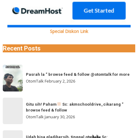
Special Diskon Link
Recent Posts
Pasrah
Pasrah la “ browse feed & follow @otomtalk for more
la
OtomTalk
February 2, 2026
“
browse
feed
Gitu
&
Gitu sih! Paham
Sc: akmschooldrive_cikarang “
sih!
browse feed & follow
follow
Paham
OtomTalk
January 30, 2026
@otomtalk
for
Sc:
Udah
more
akmschooldrive_cikarang
Udah bisa gladibersih, tinggal otw🌬🌬 Sc: