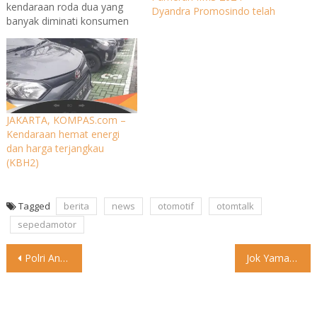
kendaraan roda dua yang
Dyandra Promosindo telah
banyak diminati konsumen
Tanah Air ialah motor trail.
Hal ini dibuktikan dengan
banyaknya Agen Pemegang
Merek (APM) yang
menghadirkan motor jenis
ini. Selain digunakan untuk
JAKARTA, KOMPAS.com –
berpetualang, motor trail
Kendaraan hemat energi
juga banyak digunakan
dan harga terjangkau
sebagai kendaraan sehari-
(KBH2)
hari. Dalam tulisan kali ini,…
Tagged
berita
news
otomotif
otomtalk
sepedamotor
Post
Polri Anggarkan Rp 19,8 M untuk Pengadaan Moge Tes SIM
Jok Yamaha MT-25 Terbakar, Inii Penyebabnya! Ramai di media sosial
navigation