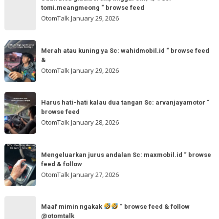
bisa
tomi.meangmeong “ browse feed
“
gladibersih,
OtomTalk
January 29, 2026
browse
tinggal
feed
otw
Merah
&
🌬
Merah atau kuning ya Sc: wahidmobil.id “ browse feed
atau
follow
&
🌬
kuning
OtomTalk
January 29, 2026
Sc:
ya
tomi.meangmeong
Sc:
Harus
“
wahidmobil.id
Harus hati-hati kalau dua tangan Sc: arvanjayamotor “
hati-
browse
browse feed
“
hati
feed
OtomTalk
January 28, 2026
browse
kalau
feed
dua
Mengeluarkan
&
tangan
Mengeluarkan jurus andalan Sc: maxmobil.id “ browse
jurus
feed & follow
Sc:
andalan
OtomTalk
January 27, 2026
arvanjayamotor
Sc:
“
maxmobil.id
Maaf
browse
“
Maaf mimin ngakak
“ browse feed & follow
mimin
feed
@otomtalk