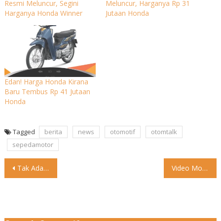
Resmi Meluncur, Segini
Meluncur, Harganya Rp 31
Harganya Honda Winner
Jutaan Honda
Edan! Harga Honda Kirana
Baru Tembus Rp 41 Jutaan
Honda
Tagged
berita
news
otomotif
otomtalk
sepedamotor
Post
Tak Ada Razia, Cuma Polisi yang Bersertifikasi Bisa Tilang Manual
Video Mobil beranak #otomtalk #lucu #mobil
navigation