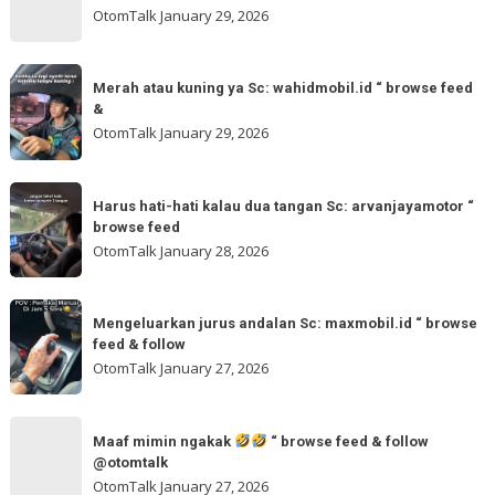
“
gladibersih,
OtomTalk
January 29, 2026
browse
tinggal
feed
otw
Merah
&
🌬
Merah atau kuning ya Sc: wahidmobil.id “ browse feed
atau
follow
&
🌬
kuning
OtomTalk
January 29, 2026
Sc:
ya
tomi.meangmeong
Sc:
Harus
“
wahidmobil.id
Harus hati-hati kalau dua tangan Sc: arvanjayamotor “
hati-
browse
browse feed
“
hati
feed
OtomTalk
January 28, 2026
browse
kalau
feed
dua
Mengeluarkan
&
tangan
Mengeluarkan jurus andalan Sc: maxmobil.id “ browse
jurus
feed & follow
Sc:
andalan
OtomTalk
January 27, 2026
arvanjayamotor
Sc:
“
maxmobil.id
Maaf
browse
“
Maaf mimin ngakak
“ browse feed & follow
mimin
feed
@otomtalk
browse
ngakak
OtomTalk
January 27, 2026