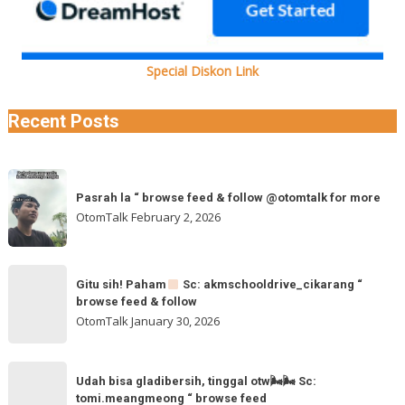
Special Diskon Link
Recent Posts
Pasrah
Pasrah la “ browse feed & follow @otomtalk for more
la
OtomTalk
February 2, 2026
“
browse
feed
Gitu
&
Gitu sih! Paham
Sc: akmschooldrive_cikarang “
sih!
browse feed & follow
follow
Paham
OtomTalk
January 30, 2026
@otomtalk
for
Sc:
Udah
more
akmschooldrive_cikarang
Udah bisa gladibersih, tinggal otw🌬🌬 Sc:
bisa
tomi.meangmeong “ browse feed