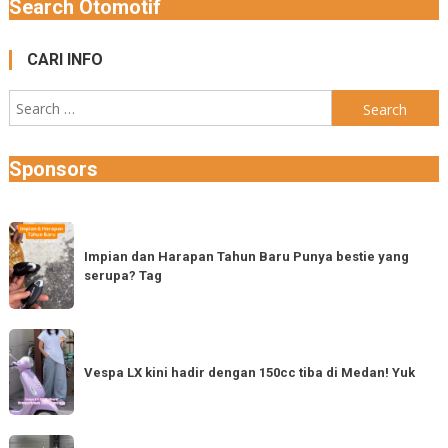
Search Otomotif
CARI INFO
Search
for:
Sponsors
Impian
dan
Impian dan Harapan Tahun Baru Punya bestie yang
serupa? Tag
Harapan
Tahun
Baru
Vespa
Punya
LX
Vespa LX kini hadir dengan 150cc tiba di Medan! Yuk
bestie
kini
yang
hadir
serupa?
dengan
Semoga