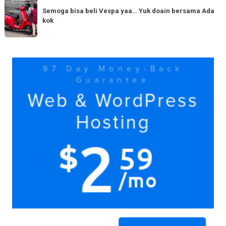
Tag
150cc
bisa
Semoga bisa beli Vespa yaa… Yuk doain bersama Ada
tiba
kok
beli
di
Vespa
Medan!
yaa…
Yuk
Yuk
doain
bersama
Ada
kok