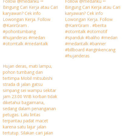
Follow @medanku ••
Follow @medanku ••
Bingung Cari Kerja atau Cari
Bingung Cari Kerja atau Cari
karyawan? Cek info
karyawan? Cek info
Lowongan Kerja. Follow
Lowongan Kerja. Follow
@KarirGram .
@KarirGram . #berita
#pohontumbang
#otomtalk #otomotif
#hujanderas #medan
#spanduk #baliho #medan
#otomtalk #medantalk
#medantalk #banner
#billboard #anginkencang
#hujanderas
Hujan deras, mati lampu,
pohon tumbang dan
tertimpa Mobil mitsubishi
strada di jalan gatsu
simpang sei wampu sekitar
jam 23.00 WIB korban tidak
diketahui bagaimana,
sedang dalam penanganan
petugas. Lalu lintas
terpantau padat macet
karena satu lajur jalan
tertutup. Silakan cari jalan