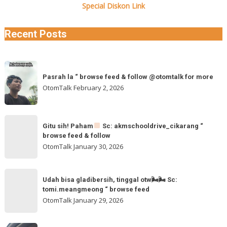
Special Diskon Link
Recent Posts
Pasrah
Pasrah la “ browse feed & follow @otomtalk for more
la
OtomTalk
February 2, 2026
“
browse
feed
Gitu
&
Gitu sih! Paham
Sc: akmschooldrive_cikarang “
sih!
browse feed & follow
follow
Paham
OtomTalk
January 30, 2026
@otomtalk
for
Sc:
Udah
more
akmschooldrive_cikarang
Udah bisa gladibersih, tinggal otw🌬🌬 Sc:
bisa
tomi.meangmeong “ browse feed
“
gladibersih,
OtomTalk
January 29, 2026
browse
tinggal
feed
otw