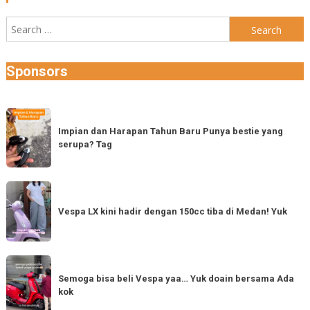
Search
for:
Sponsors
Impian
dan
Impian dan Harapan Tahun Baru Punya bestie yang
serupa? Tag
Harapan
Tahun
Baru
Vespa
Punya
LX
Vespa LX kini hadir dengan 150cc tiba di Medan! Yuk
bestie
kini
yang
hadir
serupa?
dengan
Semoga
Tag
150cc
bisa
Semoga bisa beli Vespa yaa… Yuk doain bersama Ada
tiba
kok
beli
di