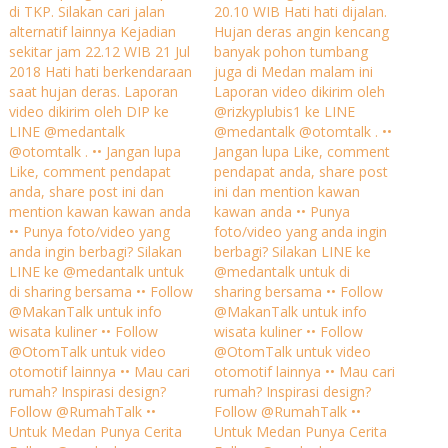
di TKP. Silakan cari jalan
20.10 WIB Hati hati dijalan.
alternatif lainnya Kejadian
Hujan deras angin kencang
sekitar jam 22.12 WIB 21 Jul
banyak pohon tumbang
2018 Hati hati berkendaraan
juga di Medan malam ini
saat hujan deras. Laporan
Laporan video dikirim oleh
video dikirim oleh DIP ke
@rizkyplubis1 ke LINE
LINE @medantalk
@medantalk @otomtalk . ••
@otomtalk . •• Jangan lupa
Jangan lupa Like, comment
Like, comment pendapat
pendapat anda, share post
anda, share post ini dan
ini dan mention kawan
mention kawan kawan anda
kawan anda •• Punya
•• Punya foto/video yang
foto/video yang anda ingin
anda ingin berbagi? Silakan
berbagi? Silakan LINE ke
LINE ke @medantalk untuk
@medantalk untuk di
di sharing bersama •• Follow
sharing bersama •• Follow
@MakanTalk untuk info
@MakanTalk untuk info
wisata kuliner •• Follow
wisata kuliner •• Follow
@OtomTalk untuk video
@OtomTalk untuk video
otomotif lainnya •• Mau cari
otomotif lainnya •• Mau cari
rumah? Inspirasi design?
rumah? Inspirasi design?
Follow @RumahTalk ••
Follow @RumahTalk ••
Untuk Medan Punya Cerita
Untuk Medan Punya Cerita