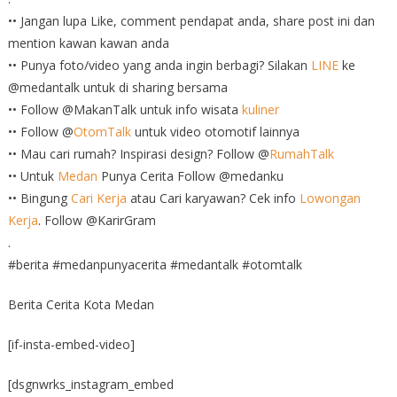
•• Jangan lupa Like, comment pendapat anda, share post ini dan
mention kawan kawan anda
•• Punya foto/video yang anda ingin berbagi? Silakan
LINE
ke
@medantalk untuk di sharing bersama
•• Follow @MakanTalk untuk info wisata
kuliner
•• Follow @
OtomTalk
untuk video otomotif lainnya
•• Mau cari rumah? Inspirasi design? Follow @
RumahTalk
•• Untuk
Medan
Punya Cerita Follow @medanku
•• Bingung
Cari Kerja
atau Cari karyawan? Cek info
Lowongan
Kerja
. Follow @KarirGram
.
#berita #medanpunyacerita #medantalk #otomtalk
Berita Cerita Kota Medan
[if-insta-embed-video]
[dsgnwrks_instagram_embed