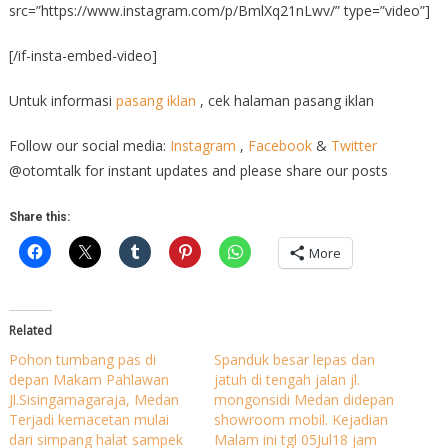
src=”https://www.instagram.com/p/BmlXq21nLwv/” type=”video”]
[/if-insta-embed-video]
Untuk informasi
pasang iklan
, cek halaman pasang iklan
Follow our social media:
Instagram
,
Facebook
&
Twitter
@otomtalk for instant updates and please share our posts
Share this:
More
Related
Pohon tumbang pas di
Spanduk besar lepas dan
depan Makam Pahlawan
jatuh di tengah jalan jl.
Jl.Sisingamagaraja, Medan
mongonsidi Medan didepan
Terjadi kemacetan mulai
showroom mobil. Kejadian
dari simpang halat sampek
Malam ini tgl 05Jul18 jam