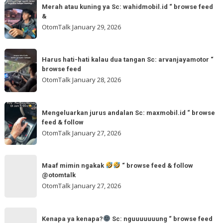
Merah
&
🌬
Merah atau kuning ya Sc: wahidmobil.id “ browse feed
atau
follow
&
🌬
kuning
OtomTalk
January 29, 2026
Sc:
ya
tomi.meangmeong
Sc:
Harus
“
wahidmobil.id
Harus hati-hati kalau dua tangan Sc: arvanjayamotor “
hati-
browse
browse feed
“
hati
feed
OtomTalk
January 28, 2026
browse
kalau
feed
dua
Mengeluarkan
&
tangan
Mengeluarkan jurus andalan Sc: maxmobil.id “ browse
jurus
feed & follow
Sc:
andalan
OtomTalk
January 27, 2026
arvanjayamotor
Sc:
“
maxmobil.id
Maaf
browse
“
Maaf mimin ngakak
“ browse feed & follow
mimin
feed
@otomtalk
browse
ngakak
OtomTalk
January 27, 2026
feed
&
Kenapa
follow
“
Kenapa ya kenapa?
Sc: nguuuuuuung “ browse feed