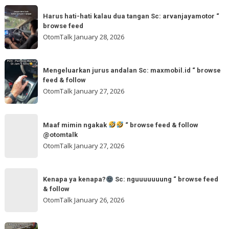
Sc:
Harus
“
wahidmobil.id
Harus hati-hati kalau dua tangan Sc: arvanjayamotor “
hati-
browse
browse feed
“
hati
feed
OtomTalk
January 28, 2026
browse
kalau
feed
dua
Mengeluarkan
&
tangan
Mengeluarkan jurus andalan Sc: maxmobil.id “ browse
jurus
feed & follow
Sc:
andalan
OtomTalk
January 27, 2026
arvanjayamotor
Sc:
“
maxmobil.id
Maaf
browse
“
Maaf mimin ngakak
“ browse feed & follow
mimin
feed
@otomtalk
browse
ngakak
OtomTalk
January 27, 2026
feed
&
Kenapa
follow
“
Kenapa ya kenapa?
Sc: nguuuuuuung “ browse feed
ya
& follow
browse
kenapa?
OtomTalk
January 26, 2026
feed
&
Sc:
Sc: