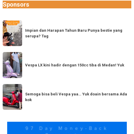
Sponsors
Impian
dan
Impian dan Harapan Tahun Baru Punya bestie yang
serupa? Tag
Harapan
Tahun
Baru
Vespa
Punya
LX
Vespa LX kini hadir dengan 150cc tiba di Medan! Yuk
bestie
kini
yang
hadir
serupa?
dengan
Semoga
Tag
150cc
bisa
Semoga bisa beli Vespa yaa… Yuk doain bersama Ada
tiba
kok
beli
di
Vespa
Medan!
yaa…
Yuk
Yuk
doain