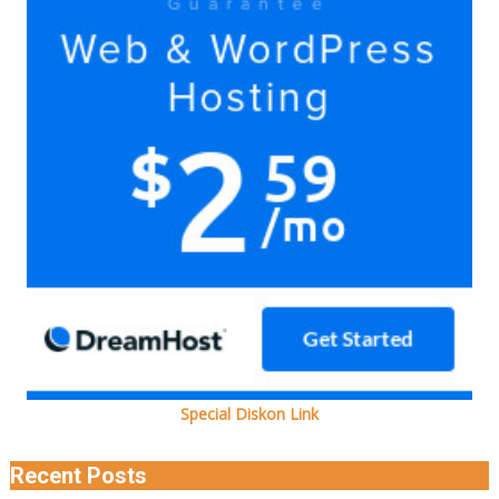
bersama
Ada
kok
Special Diskon Link
Recent Posts