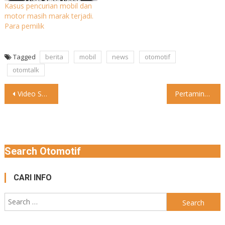
Kasus pencurian mobil dan
motor masih marak terjadi.
Para pemilik
Tagged
berita
mobil
news
otomotif
otomtalk
Post
Video Sakit nggak tuh? #otomtalk #lucu #sepedamotor
Pertamina Siap Bikin Baterai Kendaraan Listrik Tren penggunaan kendaraan listrik
navigation
Search Otomotif
CARI INFO
Search
for: