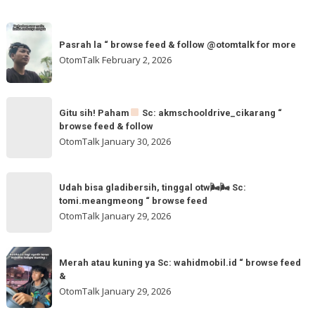
Pasrah
Pasrah la “ browse feed & follow @otomtalk for more
la
OtomTalk
February 2, 2026
“
browse
feed
Gitu
&
Gitu sih! Paham
Sc: akmschooldrive_cikarang “
sih!
browse feed & follow
follow
Paham
OtomTalk
January 30, 2026
@otomtalk
for
Sc:
Udah
more
akmschooldrive_cikarang
Udah bisa gladibersih, tinggal otw🌬🌬 Sc:
bisa
tomi.meangmeong “ browse feed
“
gladibersih,
OtomTalk
January 29, 2026
browse
tinggal
feed
otw
Merah
&
🌬
Merah atau kuning ya Sc: wahidmobil.id “ browse feed
atau
follow
&
🌬
kuning
OtomTalk
January 29, 2026
Sc:
ya
tomi.meangmeong