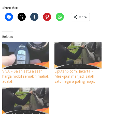
Share this:
More
Related
VIVA – Salah satu alasan
Liputan6.com, Jakarta –
harga mobil semakin mahal,
Meskipun menjadi salah
adalah
satu negara paling maju,