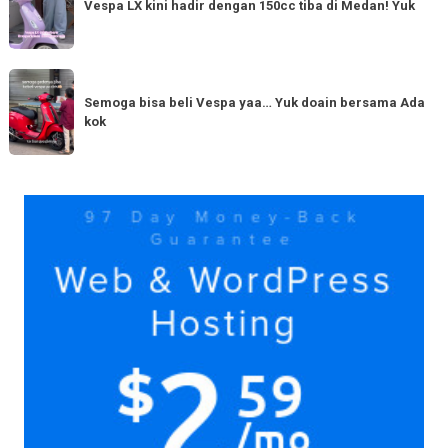
Vespa LX kini hadir dengan 150cc tiba di Medan! Yuk
bestie
kini
yang
hadir
serupa?
dengan
Semoga
Tag
150cc
bisa
Semoga bisa beli Vespa yaa… Yuk doain bersama Ada
tiba
kok
beli
di
Vespa
Medan!
yaa…
Yuk
Yuk
doain
bersama
Ada
kok