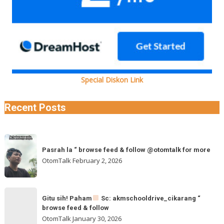
Special Diskon Link
Recent Posts
Pasrah
Pasrah la “ browse feed & follow @otomtalk for more
la
OtomTalk
February 2, 2026
“
browse
feed
Gitu
&
Gitu sih! Paham
Sc: akmschooldrive_cikarang “
sih!
browse feed & follow
follow
Paham
OtomTalk
January 30, 2026
@otomtalk