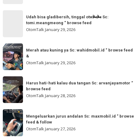
for
Sc:
Udah
more
akmschooldrive_cikarang
Udah bisa gladibersih, tinggal otw🌬🌬 Sc:
bisa
tomi.meangmeong “ browse feed
“
gladibersih,
OtomTalk
January 29, 2026
browse
tinggal
feed
otw
Merah
&
🌬
Merah atau kuning ya Sc: wahidmobil.id “ browse feed
atau
follow
&
🌬
kuning
OtomTalk
January 29, 2026
Sc:
ya
tomi.meangmeong
Sc:
Harus
“
wahidmobil.id
Harus hati-hati kalau dua tangan Sc: arvanjayamotor “
hati-
browse
browse feed
“
hati
feed
OtomTalk
January 28, 2026
browse
kalau
feed
dua
Mengeluarkan
&
tangan
Mengeluarkan jurus andalan Sc: maxmobil.id “ browse
jurus
feed & follow
Sc:
andalan
OtomTalk
January 27, 2026
arvanjayamotor
Sc: