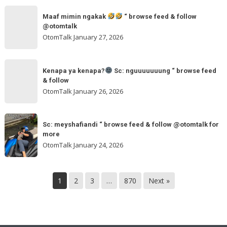
“
maxmobil.id
Maaf
browse
“
Maaf mimin ngakak
“ browse feed & follow
mimin
feed
@otomtalk
browse
ngakak
OtomTalk
January 27, 2026
feed
&
Kenapa
follow
“
Kenapa ya kenapa?
Sc: nguuuuuuung “ browse feed
ya
& follow
browse
kenapa?
OtomTalk
January 26, 2026
feed
&
Sc:
Sc:
follow
nguuuuuuung
Sc: meyshafiandi “ browse feed & follow @otomtalk for
meyshafiandi
@otomtalk
more
“
“
OtomTalk
January 24, 2026
browse
browse
feed
feed
&
&
1
2
3
…
870
Next »
follow
follow
@otomtalk
for