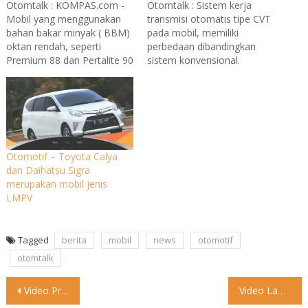
Otomtalk : KOMPAS.com -
Otomtalk : Sistem kerja
Mobil yang menggunakan
transmisi otomatis tipe CVT
bahan bakar minyak ( BBM)
pada mobil, memiliki
oktan rendah, seperti
perbedaan dibandingkan
Premium 88 dan Pertalite 90
sistem konvensional.
akan lebih boros, ketimbang
Singkatnya, perpindahan
oktan tinggi (minimal 92)
rasio gigi pada sistem ini
atau sekelas Pertamax.
berjalan kontinu sehingga
Kondisi ini berlaku pada
terasa halus saat mobil
mobil keluaran terbaru,
dikemudikan. Hasilnya
mengingat secara kompresi
terdapat sejumlah
Otomotif – Toyota Calya
sudah tinggi, yaitu minimal
keuntungan dan juga
dan Daihatsu Sigra
11:1 atau 12:1 sehingga
kelemahan yang dirangkum
merupakan mobil jenis
membutuhkan…
Okezone dari sejumlah
LMPV
sumber. Kelebihan 1.
Tarikan Mesin Lebih Lembut
Perpindahan…
Tagged
berita
mobil
news
otomotif
otomtalk
Post
Video Pro emang nggak ada imbang #otomtalk #lucu #sepedamotor
Video Lampu manual #otomtalk #lucu #sepedamotor