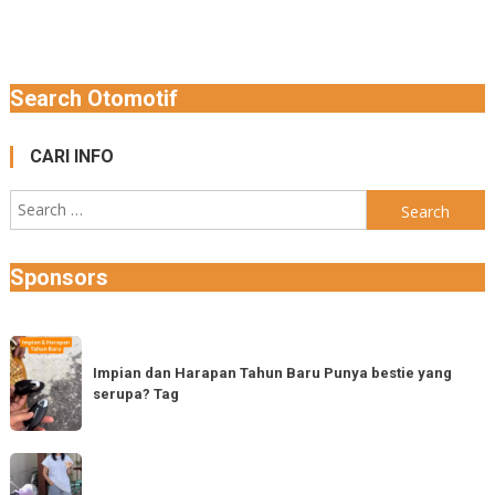
navigation
Search Otomotif
CARI INFO
Search
for:
Sponsors
Impian
dan
Impian dan Harapan Tahun Baru Punya bestie yang
serupa? Tag
Harapan
Tahun
Baru
Vespa
Punya
LX