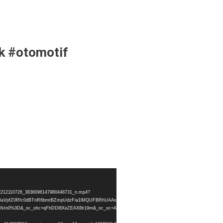
lk #otomotif
7302212110726_3836096147980448731_n.mp4?
2ZYQTZHaVpfZ0Rfc0dBTnR6bmtBZmpUdzFia1lMQUFBRhUAAsgBABUAGCRHSWVYV3c2c01mdHBMUDB
WVkIn0%3D&_nc_ohc=qFhDDl8XeZEAX8lr19m&_nc_oc=AQnFKLJdMGozNfsY4t16jAqnrGp8VezPPrWFKbtB