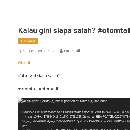
Kalau gini siapa salah? #otomta
Otomtalk
September 2, 2021
OtomTalk
Otomtalk
:
Kalau gini siapa salah?
#otomtalk #otomotif
Video
Media error: Format(s) not supported or source(s) not found
Player
Download File: https://video-ort2-1.cdninstagram.com/v/t50.2886-16/240918488_194
_nc_cat=106&vs=17882404184511759_2768103739&_nc_vs=HBksFQAYJEdOZ
5&_nc_sid=59939d&efg=eyJ2ZW5jb2RlX3RhZyI6InZ0c192b2RfdXJsZ2VuLjY0MC5mZ
ort2-