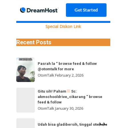
Special Diskon Link
Recent Posts
Pasrah
Pasrah la “ browse feed & follow
la
@otomtalk for more
“
OtomTalk
February 2, 2026
browse
feed
Gitu
Gitu sih! Paham
Sc:
&
akmschooldrive_cikarang “ browse
sih!
follow
feed & follow
Paham
@otomtalk
OtomTalk
January 30, 2026
for
Sc:
Udah
more
akmschooldrive_cikarang
Udah bisa gladibersih, tinggal otw🌬🌬