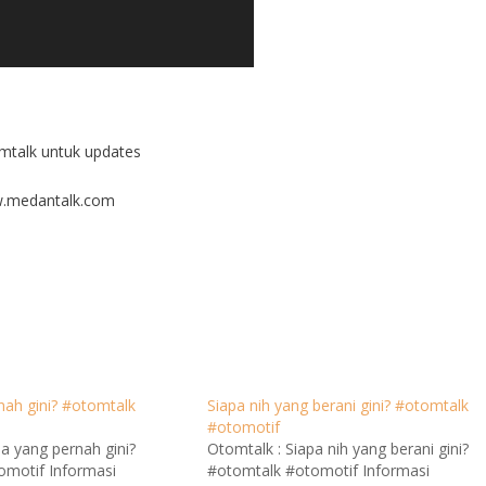
talk untuk updates
w.medantalk.com
nah gini? #otomtalk
Siapa nih yang berani gini? #otomtalk
#otomotif
pa yang pernah gini?
Otomtalk : Siapa nih yang berani gini?
omotif Informasi
#otomtalk #otomotif Informasi