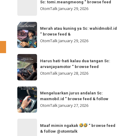
bisa
Sc: tomi.meangmeong “ browse feed
“
gladibersih,
OtomTalk
January 29, 2026
browse
tinggal
feed
an
otw
Merah
&
🌬
Merah atau kuning ya Sc: wahidmobil.id
atau
follow
“ browse feed &
🌬
kuning
OtomTalk
January 29, 2026
Sc:
ya
tomi.meangmeong
Sc:
Harus
“
wahidmobil.id
Harus hati-hati kalau dua tangan Sc:
hati-
browse
arvanjayamotor “ browse feed
“
hati
feed
OtomTalk
January 28, 2026
browse
kalau
feed
dua
Mengeluarkan
&
tangan
Mengeluarkan jurus andalan Sc:
jurus
maxmobil.id “ browse feed & follow
Sc:
andalan
OtomTalk
January 27, 2026
arvanjayamotor
Sc:
“
maxmobil.id
Maaf
browse
“
Maaf mimin ngakak
“ browse feed
mimin
feed
& follow @otomtalk
browse