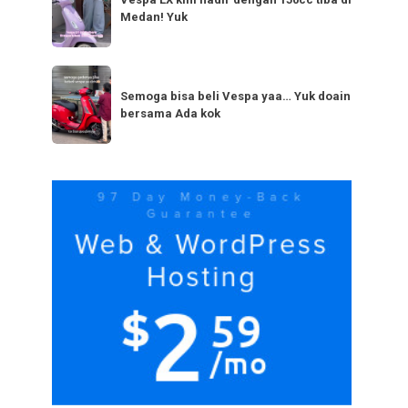
LX
bestie
Medan! Yuk
kini
yang
hadir
serupa?
dengan
Semoga
Tag
150cc
bisa
Semoga bisa beli Vespa yaa… Yuk doain
tiba
bersama Ada kok
beli
di
Vespa
Medan!
yaa…
Yuk
Yuk
doain
bersama
Ada
kok