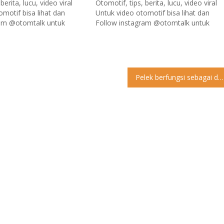
berita, lucu, video viral
Otomotif, tips, berita, lucu, video viral
omotif bisa lihat dan
Untuk video otomotif bisa lihat dan
ram @otomtalk untuk
Follow instagram @otomtalk untuk
informasi Medan , silakan
updates Untuk informasi Medan , silak
talk di
follow @medantalk di
k.com
www.medantalk.com
Pelek berfungsi sebagai dudukan ban pada kendaraan dan merupakan bagian