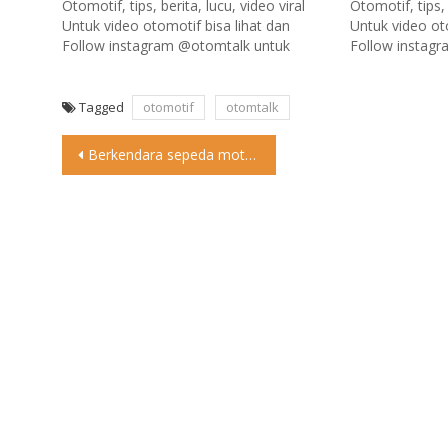
Otomotif, tips, berita, lucu, video viral
Otomotif, tips, 
Untuk video otomotif bisa lihat dan
Untuk video ot
Follow instagram @otomtalk untuk
Follow instag
updates Untuk informasi Medan , silakan
updates Untuk 
follow @medantalk di
follow @medan
www.medantalk.com
www.medantal
Tagged
otomotif
otomtalk
Post
Berkendara sepeda motor kini sudah menjadi bagian dari keseharian masyarakat
navigation