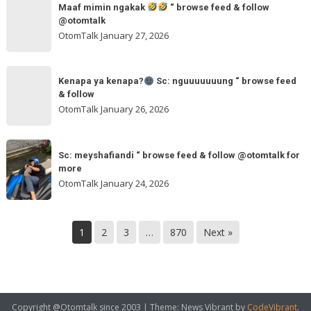
browse
“
Maaf mimin ngakak
“ browse feed & follow
mimin
feed
@otomtalk
browse
ngakak
OtomTalk
January 27, 2026
feed
&
Kenapa
follow
“
Kenapa ya kenapa?
Sc: nguuuuuuung “ browse feed
ya
& follow
browse
kenapa?
OtomTalk
January 26, 2026
feed
&
Sc:
Sc:
follow
nguuuuuuung
Sc: meyshafiandi “ browse feed & follow @otomtalk for
meyshafiandi
@otomtalk
more
“
“
OtomTalk
January 24, 2026
browse
browse
feed
feed
&
&
1
2
3
…
870
Next »
follow
follow
@otomtalk
for
more
Copyright @Otomtalk since 2003
|
Theme: News Vibrant by
CodeVibrant
.