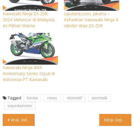
Kawasaki Ninja ZX-25R
Liputan6.com, Jakarta –
2024 Meluncur di Malaysia,
Kehadiran Kawasaki Ninja 4
Ini Pilihan Warna
silinder atau ZX-25R
Kawasaki Ninja 40th
Anniversary Series Dijual di
Indonesia PT Kawasaki
Tagged
berita
news
otomotif
otomtalk
sepedamotor
Post
Viral, Video Sopir Angkot Cekcok dengan Pengemudi Pajero Pelat RF
Mirip Sepeda Onthel, Mbah Uyut Harley-Davidson Ini Laku Rp 14M
navigation