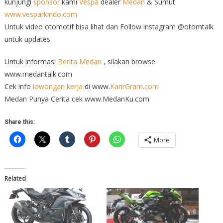
kunjungi
sponsor
kami
Vespa
dealer
Medan
& Sumut
www.vesparkindo.com
Untuk video otomotif bisa lihat dan Follow instagram @otomtalk
untuk updates
Untuk informasi
Berita Medan
, silakan browse
www.medantalk.com
Cek info
lowongan kerja
di www.
KarirGram.com
Medan Punya Cerita cek www.MedanKu.com
Share this:
More
Related