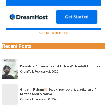
Special Diskon Link
Recent Posts
Pasrah
Pasrah la “ browse feed & follow @otomtalk for more
la
OtomTalk
February 2, 2026
“
browse
feed
Gitu
&
Gitu sih! Paham
Sc: akmschooldrive_cikarang “
sih!
browse feed & follow
follow
Paham
OtomTalk
January 30, 2026
@otomtalk