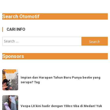
Search Otomotif
CARI INFO
Search
for:
Sponsors
Impian
dan
Impian dan Harapan Tahun Baru Punya bestie yang
serupa? Tag
Harapan
Tahun
Baru
Vespa
Punya
LX
Vespa LX kini hadir dengan 150cc tiba di Medan! Yuk
bestie
kini