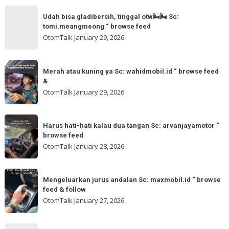
for
Sc:
Udah
more
akmschooldrive_cikarang
Udah bisa gladibersih, tinggal otw🌬🌬 Sc:
bisa
tomi.meangmeong “ browse feed
“
gladibersih,
OtomTalk
January 29, 2026
browse
tinggal
feed
otw
Merah
&
🌬
Merah atau kuning ya Sc: wahidmobil.id “ browse feed
atau
follow
&
🌬
kuning
OtomTalk
January 29, 2026
Sc:
ya
tomi.meangmeong
Sc:
Harus
“
wahidmobil.id
Harus hati-hati kalau dua tangan Sc: arvanjayamotor “
hati-
browse
browse feed
“
hati
feed
OtomTalk
January 28, 2026
browse
kalau
feed
dua
Mengeluarkan
&
tangan
Mengeluarkan jurus andalan Sc: maxmobil.id “ browse
jurus
feed & follow
Sc:
andalan
OtomTalk
January 27, 2026
arvanjayamotor
Sc:
“
maxmobil.id
Maaf