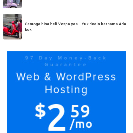
yang
hadir
serupa?
dengan
Semoga
Tag
150cc
bisa
Semoga bisa beli Vespa yaa… Yuk doain bersama Ada
tiba
kok
beli
di
Vespa
Medan!
yaa…
Yuk
Yuk
doain
bersama
Ada
kok