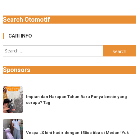
Search Otomotif
CARI INFO
Search
for:
Sponsors
Impian
dan
Impian dan Harapan Tahun Baru Punya bestie yang
serupa? Tag
Harapan
Tahun
Baru
Vespa
Punya
LX
Vespa LX kini hadir dengan 150cc tiba di Medan! Yuk
bestie
kini