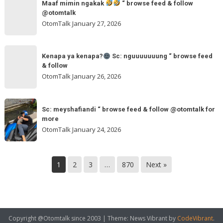
“
Maaf mimin ngakak
“ browse feed & follow
mimin
feed
@otomtalk
browse
ngakak
OtomTalk
January 27, 2026
feed
&
Kenapa
follow
“
Kenapa ya kenapa?
Sc: nguuuuuuung “ browse feed
ya
& follow
browse
kenapa?
OtomTalk
January 26, 2026
feed
&
Sc:
Sc:
follow
nguuuuuuung
Sc: meyshafiandi “ browse feed & follow @otomtalk for
meyshafiandi
@otomtalk
more
“
“
OtomTalk
January 24, 2026
browse
browse
feed
feed
&
&
1
2
3
…
870
Next »
follow
follow
@otomtalk
for
more
Copyright @Otomtalk since 2003
|
Theme: News Vibrant by
CodeVibrant
.