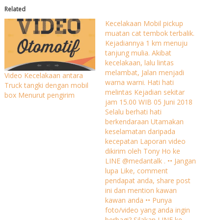
Related
Kecelakaan Mobil pickup
muatan cat tembok terbalik.
Kejadiannya 1 km menuju
tanjung mulia. Akibat
kecelakaan, lalu lintas
melambat, Jalan menjadi
Video Kecelakaan antara
warna warni. Hati hati
Truck tangki dengan mobil
melintas Kejadian sekitar
box Menurut pengirim
jam 15.00 WIB 05 Juni 2018
Selalu berhati hati
berkendaraan Utamakan
keselamatan daripada
kecepatan Laporan video
dikirim oleh Tony Ho ke
LINE @medantalk . •• Jangan
lupa Like, comment
pendapat anda, share post
ini dan mention kawan
kawan anda •• Punya
foto/video yang anda ingin
berbagi? Silakan LINE ke