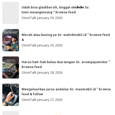
Sc:
Udah
more
akmschooldrive_cikarang
Udah bisa gladibersih, tinggal otw🌬🌬 Sc:
bisa
tomi.meangmeong “ browse feed
“
gladibersih,
OtomTalk
January 29, 2026
browse
tinggal
feed
otw
Merah
&
🌬
Merah atau kuning ya Sc: wahidmobil.id “ browse feed
atau
follow
&
🌬
kuning
OtomTalk
January 29, 2026
Sc:
ya
tomi.meangmeong
Sc:
Harus
“
wahidmobil.id
Harus hati-hati kalau dua tangan Sc: arvanjayamotor “
hati-
browse
browse feed
“
hati
feed
OtomTalk
January 28, 2026
browse
kalau
feed
dua
Mengeluarkan
&
tangan
Mengeluarkan jurus andalan Sc: maxmobil.id “ browse
jurus
feed & follow
Sc:
andalan
OtomTalk
January 27, 2026
arvanjayamotor
Sc:
“
maxmobil.id
Maaf
browse