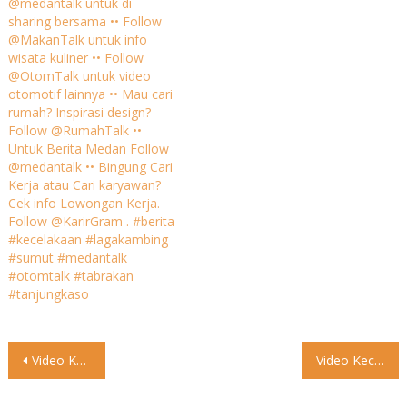
@medantalk untuk di
sharing bersama •• Follow
@MakanTalk untuk info
wisata kuliner •• Follow
@OtomTalk untuk video
otomotif lainnya •• Mau cari
rumah? Inspirasi design?
Follow @RumahTalk ••
Untuk Berita Medan Follow
@medantalk •• Bingung Cari
Kerja atau Cari karyawan?
Cek info Lowongan Kerja.
Follow @KarirGram . #berita
#kecelakaan #lagakambing
#sumut #medantalk
#otomtalk #tabrakan
#tanjungkaso
Post
Video Kalau punya mobil mewah begitu, tidak usah bayar parkir
Video Kecelakaan antara Truck tangki dengan mobil box Menurut pengirim
navigation