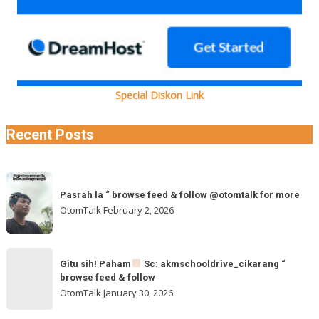
Special Diskon Link
Recent Posts
Pasrah
Pasrah la “ browse feed & follow @otomtalk for more
la
OtomTalk
February 2, 2026
“
browse
feed
Gitu
&
Gitu sih! Paham
Sc: akmschooldrive_cikarang “
sih!
browse feed & follow
follow
Paham
OtomTalk
January 30, 2026
@otomtalk
for