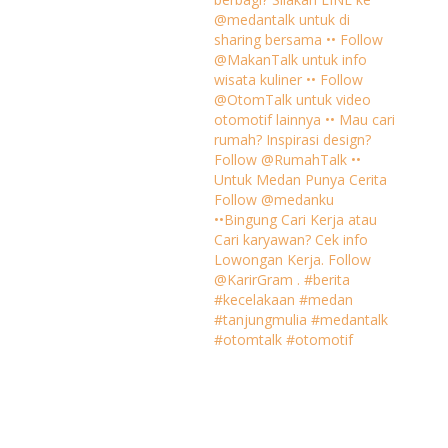
@medantalk untuk di
sharing bersama •• Follow
@MakanTalk untuk info
wisata kuliner •• Follow
@OtomTalk untuk video
otomotif lainnya •• Mau cari
rumah? Inspirasi design?
Follow @RumahTalk ••
Untuk Medan Punya Cerita
Follow @medanku
••Bingung Cari Kerja atau
Cari karyawan? Cek info
Lowongan Kerja. Follow
@KarirGram . #berita
#kecelakaan #medan
#tanjungmulia #medantalk
#otomtalk #otomotif