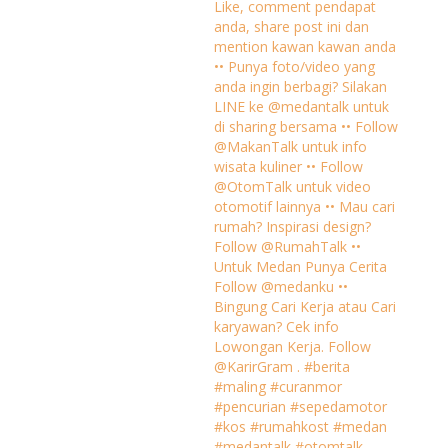
Like, comment pendapat
anda, share post ini dan
mention kawan kawan anda
•• Punya foto/video yang
anda ingin berbagi? Silakan
LINE ke @medantalk untuk
di sharing bersama •• Follow
@MakanTalk untuk info
wisata kuliner •• Follow
@OtomTalk untuk video
otomotif lainnya •• Mau cari
rumah? Inspirasi design?
Follow @RumahTalk ••
Untuk Medan Punya Cerita
Follow @medanku ••
Bingung Cari Kerja atau Cari
karyawan? Cek info
Lowongan Kerja. Follow
@KarirGram . #berita
#maling #curanmor
#pencurian #sepedamotor
#kos #rumahkost #medan
#medantalk #otomtalk