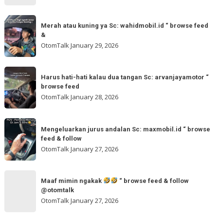
tinggal
feed
otw
Merah
&
🌬
Merah atau kuning ya Sc: wahidmobil.id “ browse feed
atau
follow
&
🌬
kuning
OtomTalk
January 29, 2026
Sc:
ya
tomi.meangmeong
Sc:
Harus
“
wahidmobil.id
Harus hati-hati kalau dua tangan Sc: arvanjayamotor “
hati-
browse
browse feed
“
hati
feed
OtomTalk
January 28, 2026
browse
kalau
feed
dua
Mengeluarkan
&
tangan
Mengeluarkan jurus andalan Sc: maxmobil.id “ browse
jurus
feed & follow
Sc:
andalan
OtomTalk
January 27, 2026
arvanjayamotor
Sc:
“
maxmobil.id
Maaf
browse
“
Maaf mimin ngakak
“ browse feed & follow
mimin
feed
@otomtalk
browse
ngakak
OtomTalk
January 27, 2026
feed
&