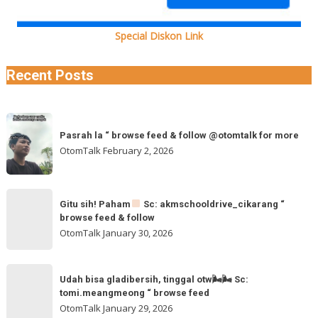
Special Diskon Link
Recent Posts
Pasrah
Pasrah la “ browse feed & follow @otomtalk for more
la
OtomTalk
February 2, 2026
“
browse
feed
Gitu
&
Gitu sih! Paham
Sc: akmschooldrive_cikarang “
sih!
browse feed & follow
follow
Paham
OtomTalk
January 30, 2026
@otomtalk
for
Sc:
Udah
more
akmschooldrive_cikarang
Udah bisa gladibersih, tinggal otw🌬🌬 Sc:
bisa
tomi.meangmeong “ browse feed
“
gladibersih,
OtomTalk
January 29, 2026
browse