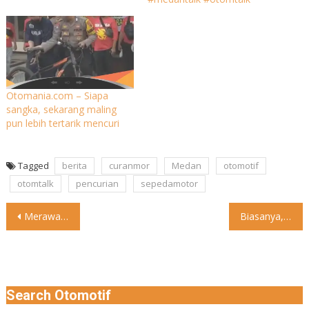
Otomania.com – Siapa
sangka, sekarang maling
pun lebih tertarik mencuri
Tagged
berita
curanmor
Medan
otomotif
otomtalk
pencurian
sepedamotor
Post
Merawat sepeda motor tidak hanya soal performa mesinnya saja, namun
Biasanya, pengendara motor lebih senang mengenakan sendal jepit saat menempuh
navigation
Search Otomotif