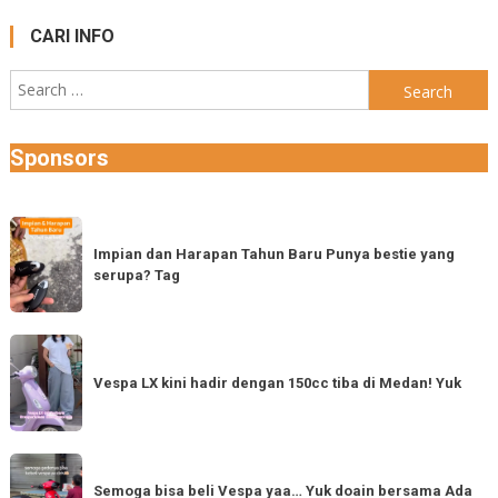
CARI INFO
Search
for:
Sponsors
Impian
dan
Impian dan Harapan Tahun Baru Punya bestie yang
serupa? Tag
Harapan
Tahun
Baru
Vespa
Punya
LX
Vespa LX kini hadir dengan 150cc tiba di Medan! Yuk
bestie
kini
yang
hadir
serupa?
dengan
Semoga
Tag
150cc
bisa
Semoga bisa beli Vespa yaa… Yuk doain bersama Ada