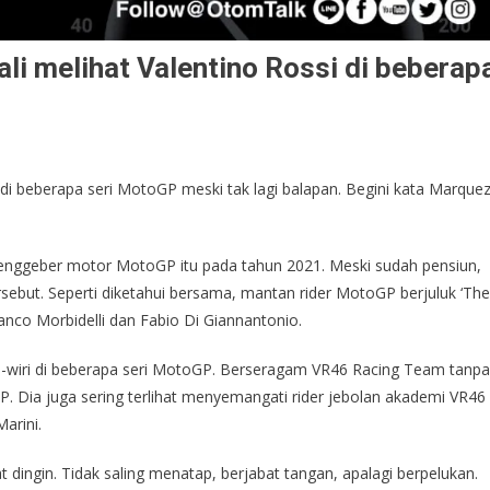
i melihat Valentino Rossi di beberap
di beberapa seri MotoGP meski tak lagi balapan. Begini kata Marque
menggeber motor MotoGP itu pada tahun 2021. Meski sudah pensiun,
ersebut. Seperti diketahui bersama, mantan rider MotoGP berjuluk ‘The
ranco Morbidelli dan Fabio Di Giannantonio.
a-wiri di beberapa seri MotoGP. Berseragam VR46 Racing Team tanpa
P. Dia juga sering terlihat menyemangati rider jebolan akademi VR46
arini.
dingin. Tidak saling menatap, berjabat tangan, apalagi berpelukan.