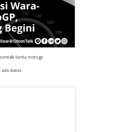
otomtalk berita motogp
k ada diatas