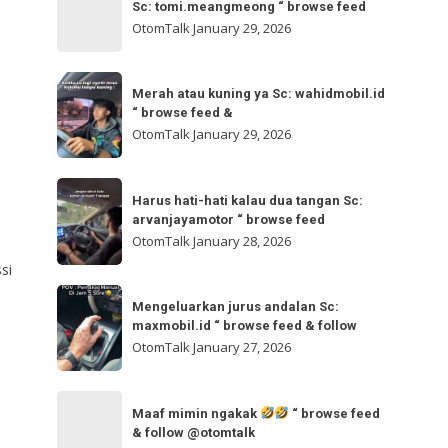
bisa
Sc: tomi.meangmeong “ browse feed
“
gladibersih,
OtomTalk
January 29, 2026
browse
tinggal
feed
otw
Merah
&
🌬
Merah atau kuning ya Sc: wahidmobil.id
atau
follow
“ browse feed &
🌬
kuning
OtomTalk
January 29, 2026
Sc:
ya
tomi.meangmeong
Sc:
Harus
“
wahidmobil.id
Harus hati-hati kalau dua tangan Sc:
hati-
browse
arvanjayamotor “ browse feed
“
hati
feed
OtomTalk
January 28, 2026
browse
kalau
si
feed
dua
Mengeluarkan
&
tangan
Mengeluarkan jurus andalan Sc:
jurus
maxmobil.id “ browse feed & follow
Sc:
andalan
OtomTalk
January 27, 2026
arvanjayamotor
Sc:
“
maxmobil.id
Maaf
browse
“
Maaf mimin ngakak
“ browse feed
mimin
feed
& follow @otomtalk
browse