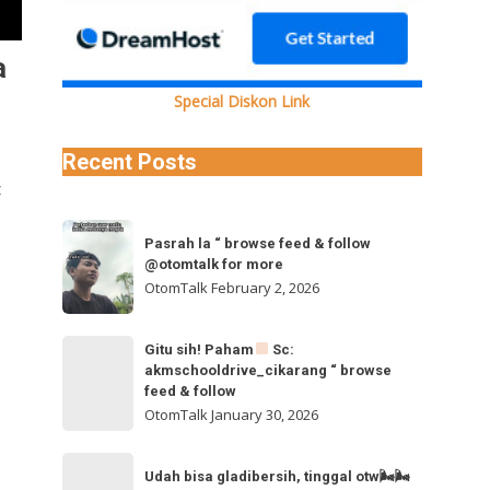
a
Special Diskon Link
Recent Posts
z
Pasrah
Pasrah la “ browse feed & follow
la
@otomtalk for more
“
OtomTalk
February 2, 2026
browse
feed
Gitu
Gitu sih! Paham
Sc:
&
akmschooldrive_cikarang “ browse
sih!
follow
feed & follow
Paham
@otomtalk
OtomTalk
January 30, 2026
for
Sc:
Udah
more
akmschooldrive_cikarang
Udah bisa gladibersih, tinggal otw🌬🌬