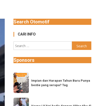
Search Otomotif
CARI INFO
Search
for:
Sponsors
Impian
dan
Impian dan Harapan Tahun Baru Punya
bestie yang serupa? Tag
Harapan
Tahun
Baru
Vespa
Punya
Vespa LX kini hadir dengan 150cc tiba di