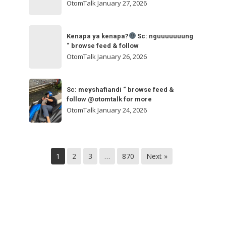
ngakak
OtomTalk
January 27, 2026
feed
&
Kenapa
follow
“
Kenapa ya kenapa?
Sc: nguuuuuuung
ya
“ browse feed & follow
browse
kenapa?
OtomTalk
January 26, 2026
feed
&
Sc:
Sc:
follow
nguuuuuuung
Sc: meyshafiandi “ browse feed &
meyshafiandi
@otomtalk
follow @otomtalk for more
“
“
OtomTalk
January 24, 2026
browse
browse
feed
feed
&
&
follow
1
2
3
…
870
Next »
follow
@otomtalk
for
more