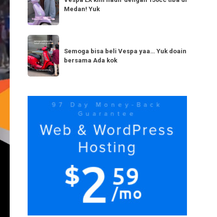
LX
bestie
Medan! Yuk
kini
yang
hadir
serupa?
dengan
Semoga
Tag
150cc
bisa
Semoga bisa beli Vespa yaa… Yuk doain
tiba
bersama Ada kok
beli
di
Vespa
Medan!
yaa…
Yuk
Yuk
doain
bersama
Ada
kok