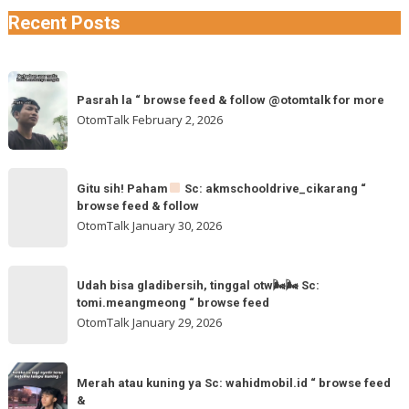
Recent Posts
Pasrah
Pasrah la “ browse feed & follow @otomtalk for more
la
OtomTalk
February 2, 2026
“
browse
feed
Gitu
&
Gitu sih! Paham
Sc: akmschooldrive_cikarang “
sih!
browse feed & follow
follow
Paham
OtomTalk
January 30, 2026
@otomtalk
for
Sc:
Udah
more
akmschooldrive_cikarang
Udah bisa gladibersih, tinggal otw🌬🌬 Sc:
bisa
tomi.meangmeong “ browse feed
“
gladibersih,
OtomTalk
January 29, 2026
browse
tinggal
feed
otw
Merah
&
🌬
Merah atau kuning ya Sc: wahidmobil.id “ browse feed
atau
follow
&
🌬