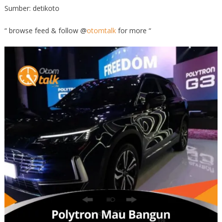
Sumber: detikoto
“ browse feed & follow @
otomtalk
for more “