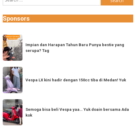
for:
Sponsors
Impian
dan
Impian dan Harapan Tahun Baru Punya bestie yang
serupa? Tag
Harapan
Tahun
Baru
Vespa
Punya
LX
Vespa LX kini hadir dengan 150cc tiba di Medan! Yuk
bestie
kini
yang
hadir
serupa?
dengan
Semoga
Tag
150cc
bisa
Semoga bisa beli Vespa yaa… Yuk doain bersama Ada
tiba
kok
beli
di
Vespa
Medan!
yaa…
Yuk