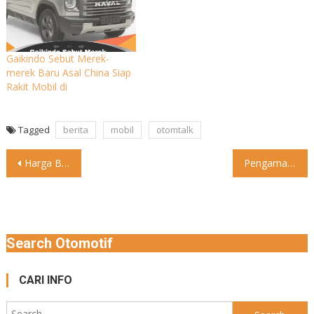
Gaikindo Sebut Merek-
merek Baru Asal China Siap
Rakit Mobil di
Tagged
berita
mobil
otomtalk
Post
Harga BYD Atto 1 naik tiga bulan setelah diluncurkan. PT
Pengamat MotoGP, Carlo Pernat beberkan sebuah teori soal Honda yang
navigation
Search Otomotif
CARI INFO
Search