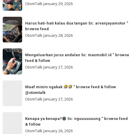
kuning
OtomTalk
January 29, 2026
Sc:
ya
tomi.meangmeong
Sc:
Harus
“
wahidmobil.id
Harus hati-hati kalau dua tangan Sc: arvanjayamotor “
hati-
browse
browse feed
“
hati
feed
OtomTalk
January 28, 2026
browse
kalau
feed
dua
Mengeluarkan
&
tangan
Mengeluarkan jurus andalan Sc: maxmobil.id “ browse
jurus
feed & follow
Sc:
andalan
OtomTalk
January 27, 2026
arvanjayamotor
Sc:
“
maxmobil.id
Maaf
browse
“
Maaf mimin ngakak
“ browse feed & follow
mimin
feed
@otomtalk
browse
ngakak
OtomTalk
January 27, 2026
feed
&
Kenapa
follow
“
Kenapa ya kenapa?
Sc: nguuuuuuung “ browse feed
ya
& follow
browse
kenapa?
OtomTalk
January 26, 2026
feed