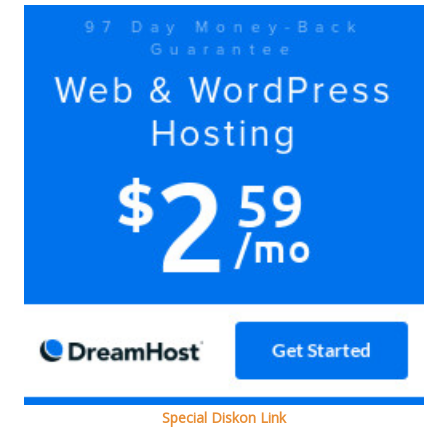
Yuk
doain
bersama
Ada
kok
Special Diskon Link