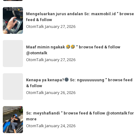
feed
dua
Mengeluarkan
&
tangan
Mengeluarkan jurus andalan Sc: maxmobil.id “ browse
jurus
feed & follow
Sc:
andalan
OtomTalk
January 27, 2026
arvanjayamotor
Sc:
“
maxmobil.id
Maaf
browse
“
Maaf mimin ngakak
“ browse feed & follow
mimin
feed
@otomtalk
browse
ngakak
OtomTalk
January 27, 2026
feed
&
Kenapa
follow
“
Kenapa ya kenapa?
Sc: nguuuuuuung “ browse feed
ya
& follow
browse
kenapa?
OtomTalk
January 26, 2026
feed
&
Sc:
Sc:
follow
nguuuuuuung
Sc: meyshafiandi “ browse feed & follow @otomtalk for
meyshafiandi
@otomtalk
more
“
“
OtomTalk
January 24, 2026
browse
browse
feed