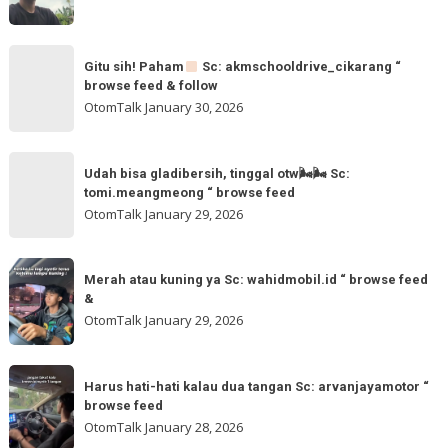
browse
feed
Gitu
&
Gitu sih! Paham
Sc: akmschooldrive_cikarang “
sih!
browse feed & follow
follow
Paham
OtomTalk
January 30, 2026
@otomtalk
for
Sc:
Udah
more
akmschooldrive_cikarang
Udah bisa gladibersih, tinggal otw🌬🌬 Sc:
bisa
tomi.meangmeong “ browse feed
“
gladibersih,
OtomTalk
January 29, 2026
browse
tinggal
feed
otw
Merah
&
🌬
Merah atau kuning ya Sc: wahidmobil.id “ browse feed
atau
follow
&
🌬
kuning
OtomTalk
January 29, 2026
Sc:
ya
tomi.meangmeong
Sc:
Harus
“
wahidmobil.id
Harus hati-hati kalau dua tangan Sc: arvanjayamotor “
hati-
browse
browse feed
“
hati
feed
OtomTalk
January 28, 2026
browse
kalau