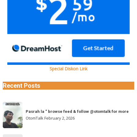
Special Diskon Link
Recent Posts
Pasrah
Pasrah la “ browse feed & follow @otomtalk for more
la
OtomTalk
February 2, 2026
“
browse
feed