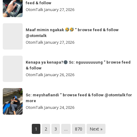
jurus
feed & follow
Sc:
andalan
OtomTalk
January 27, 2026
arvanjayamotor
Sc:
“
maxmobil.id
Maaf
browse
“
Maaf mimin ngakak
“ browse feed & follow
mimin
feed
@otomtalk
browse
ngakak
OtomTalk
January 27, 2026
feed
&
Kenapa
follow
“
Kenapa ya kenapa?
Sc: nguuuuuuung “ browse feed
ya
& follow
browse
kenapa?
OtomTalk
January 26, 2026
feed
&
Sc:
Sc:
follow
nguuuuuuung
Sc: meyshafiandi “ browse feed & follow @otomtalk for
meyshafiandi
@otomtalk
more
“
“
OtomTalk
January 24, 2026
browse
browse
feed
feed
&
&
1
2
3
…
870
Next »
follow
follow