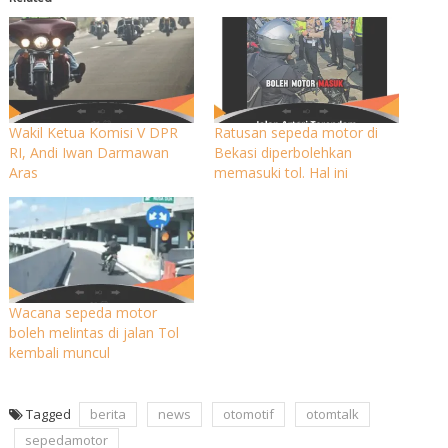
Wakil Ketua Komisi V DPR
Ratusan sepeda motor di
RI, Andi Iwan Darmawan
Bekasi diperbolehkan
Aras
memasuki tol. Hal ini
Wacana sepeda motor
boleh melintas di jalan Tol
kembali muncul
Tagged
berita
news
otomotif
otomtalk
sepedamotor