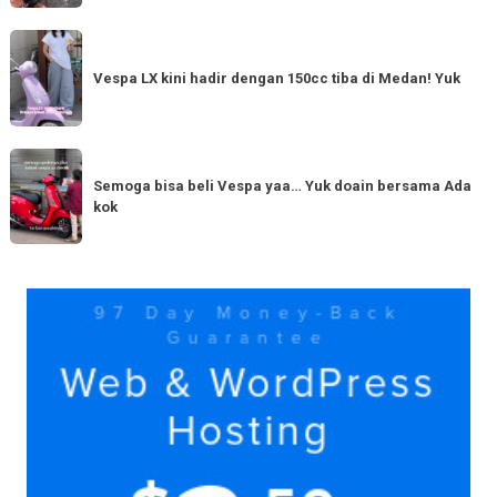
Tahun
Baru
Vespa
Punya
LX
Vespa LX kini hadir dengan 150cc tiba di Medan! Yuk
bestie
kini
yang
hadir
serupa?
dengan
Semoga
Tag
150cc
bisa
Semoga bisa beli Vespa yaa… Yuk doain bersama Ada
tiba
kok
beli
di
Vespa
Medan!
yaa…
Yuk
Yuk
doain
bersama
Ada
kok