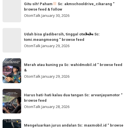
Gitu
&
Gitu sih! Paham
Sc: akmschooldrive_cikarang “
sih!
browse feed & follow
follow
Paham
OtomTalk
January 30, 2026
@otomtalk
for
Sc:
Udah
more
akmschooldrive_cikarang
Udah bisa gladibersih, tinggal otw🌬🌬 Sc:
bisa
tomi.meangmeong “ browse feed
“
gladibersih,
OtomTalk
January 29, 2026
browse
tinggal
feed
otw
Merah
&
🌬
Merah atau kuning ya Sc: wahidmobil.id “ browse feed
atau
follow
&
🌬
kuning
OtomTalk
January 29, 2026
Sc:
ya
tomi.meangmeong
Sc:
Harus
“
wahidmobil.id
Harus hati-hati kalau dua tangan Sc: arvanjayamotor “
hati-
browse
browse feed
“
hati
feed
OtomTalk
January 28, 2026
browse
kalau
feed
dua
Mengeluarkan
&
tangan
Mengeluarkan jurus andalan Sc: maxmobil.id “ browse