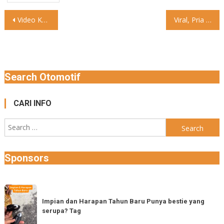
Post
Video Ketawanya candu #otomtalk #lucu #sepedamotor
Viral, Pria Bercelana Loreng Tendang Pemotor gegara Tabrakan di Sudirman
navigation
Search Otomotif
CARI INFO
Search
for:
Sponsors
Impian
dan
Impian dan Harapan Tahun Baru Punya bestie yang
serupa? Tag
Harapan