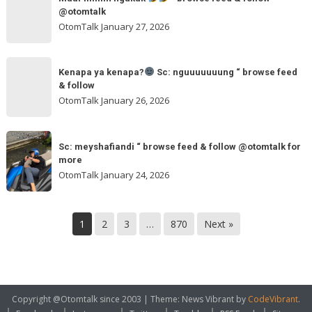
mimin
feed
@otomtalk
browse
ngakak
OtomTalk
January 27, 2026
feed
&
Kenapa
follow
“
Kenapa ya kenapa?
Sc: nguuuuuuung “ browse feed
ya
& follow
browse
kenapa?
OtomTalk
January 26, 2026
feed
&
Sc:
Sc:
follow
nguuuuuuung
Sc: meyshafiandi “ browse feed & follow @otomtalk for
meyshafiandi
@otomtalk
more
“
“
OtomTalk
January 24, 2026
browse
browse
feed
feed
&
&
1
2
3
…
870
Next »
follow
follow
@otomtalk
for
more
Copyright @Otomtalk since 2003
|
Theme: News Vibrant by
CodeVibrant
.