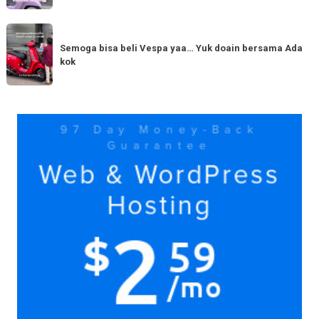
hadir
serupa?
dengan
Semoga
Tag
150cc
bisa
Semoga bisa beli Vespa yaa… Yuk doain bersama Ada
tiba
kok
beli
di
Vespa
Medan!
yaa…
Yuk
Yuk
doain
bersama
Ada
kok