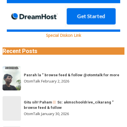
Special Diskon Link
Recent Posts
Pasrah
Pasrah la “ browse feed & follow @otomtalk for more
la
OtomTalk
February 2, 2026
“
browse
feed
Gitu
&
Gitu sih! Paham
Sc: akmschooldrive_cikarang “
sih!
browse feed & follow
follow
Paham
OtomTalk
January 30, 2026
@otomtalk
for
Sc: