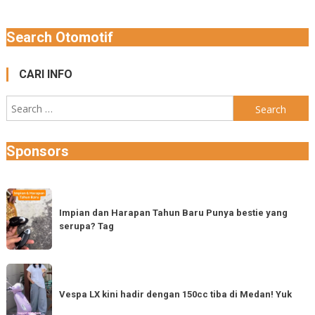
Search Otomotif
CARI INFO
Search
for:
Sponsors
Impian
dan
Impian dan Harapan Tahun Baru Punya bestie yang
serupa? Tag
Harapan
Tahun
Baru
Vespa
Punya
LX
Vespa LX kini hadir dengan 150cc tiba di Medan! Yuk
bestie
kini
yang