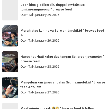
Udah
more
akmschooldrive_cikarang
Udah bisa gladibersih, tinggal otw🌬🌬 Sc:
bisa
tomi.meangmeong “ browse feed
“
gladibersih,
OtomTalk
January 29, 2026
browse
tinggal
feed
otw
Merah
&
🌬
Merah atau kuning ya Sc: wahidmobil.id “ browse feed
atau
follow
&
🌬
kuning
OtomTalk
January 29, 2026
Sc:
ya
tomi.meangmeong
Sc:
Harus
“
wahidmobil.id
Harus hati-hati kalau dua tangan Sc: arvanjayamotor “
hati-
browse
browse feed
“
hati
feed
OtomTalk
January 28, 2026
browse
kalau
feed
dua
Mengeluarkan
&
tangan
Mengeluarkan jurus andalan Sc: maxmobil.id “ browse
jurus
feed & follow
Sc:
andalan
OtomTalk
January 27, 2026
arvanjayamotor
Sc:
“
maxmobil.id
Maaf
browse
“
Maaf mimin ngakak
“ browse feed & follow