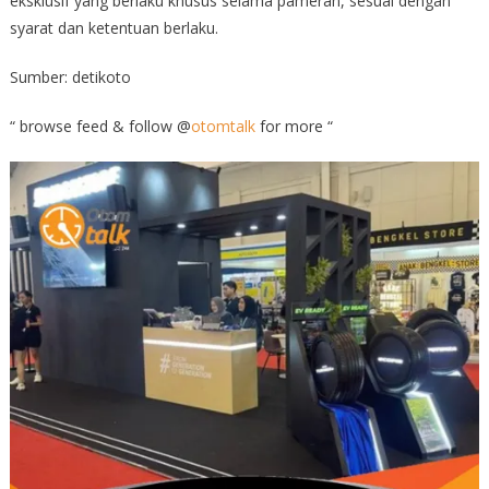
eksklusif yang berlaku khusus selama pameran, sesuai dengan
syarat dan ketentuan berlaku.
Sumber: detikoto
“ browse feed & follow @
otomtalk
for more “