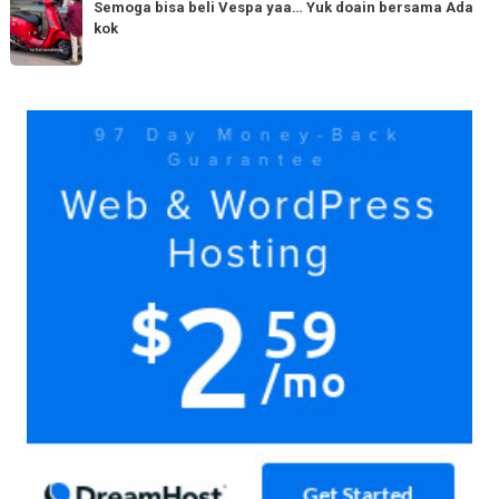
bisa
Semoga bisa beli Vespa yaa… Yuk doain bersama Ada
tiba
kok
beli
di
Vespa
Medan!
yaa…
Yuk
Yuk
doain
bersama
Ada
kok