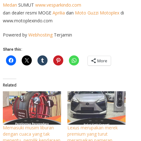
Medan
SUMUT
www.vesparkindo.com
dan dealer resmi MOGE
Aprilia
dan
Moto Guzzi
Motoplex
di
www.motoplexindo.com
Powered by
Webhosting
Terjamin
Share this:
More
Related
Memasuki musim liburan
Lexus merupakan merek
dengan cuaca yang tak
premium yang turut
menentu, pemilik kendaraan
meramaikan pameran