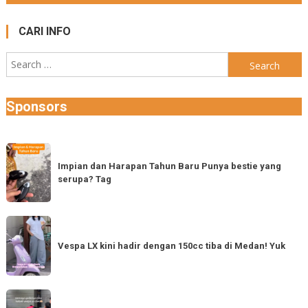
CARI INFO
Search
for:
Sponsors
Impian
dan
Impian dan Harapan Tahun Baru Punya bestie yang
serupa? Tag
Harapan
Tahun
Baru
Vespa
Punya
LX
Vespa LX kini hadir dengan 150cc tiba di Medan! Yuk
bestie
kini
yang
hadir
serupa?
dengan
Semoga
Tag
150cc