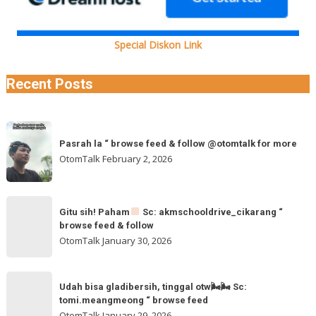
Special Diskon Link
Recent Posts
Pasrah
Pasrah la “ browse feed & follow @otomtalk for more
la
OtomTalk
February 2, 2026
“
browse
feed
Gitu
&
Gitu sih! Paham
Sc: akmschooldrive_cikarang “
sih!
browse feed & follow
follow
Paham
OtomTalk
January 30, 2026
@otomtalk
for
Sc:
Udah
more
akmschooldrive_cikarang
Udah bisa gladibersih, tinggal otw🌬🌬 Sc:
bisa
tomi.meangmeong “ browse feed
“
gladibersih,
OtomTalk
January 29, 2026