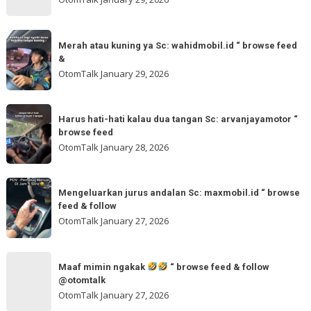
browse
tinggal
feed
otw
Merah
&
🌬
Merah atau kuning ya Sc: wahidmobil.id “ browse feed
atau
follow
&
🌬
kuning
OtomTalk
January 29, 2026
Sc:
ya
tomi.meangmeong
Sc:
Harus
“
wahidmobil.id
Harus hati-hati kalau dua tangan Sc: arvanjayamotor “
hati-
browse
browse feed
“
hati
feed
OtomTalk
January 28, 2026
browse
kalau
feed
dua
Mengeluarkan
&
tangan
Mengeluarkan jurus andalan Sc: maxmobil.id “ browse
jurus
feed & follow
Sc:
andalan
OtomTalk
January 27, 2026
arvanjayamotor
Sc:
“
maxmobil.id
Maaf
browse
“
Maaf mimin ngakak
“ browse feed & follow
mimin
feed
@otomtalk
browse
ngakak
OtomTalk
January 27, 2026
feed