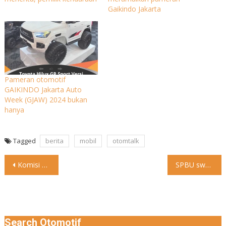
Gaikindo Jakarta
Pameran otomotif
GAIKINDO Jakarta Auto
Week (GJAW) 2024 bukan
hanya
Tagged
berita
mobil
otomtalk
Post
Komisi XII DPR memastikan ketersediaan bahan bakar minyak (BBM) nasional
SPBU swasta seperti BP, Vivo dan Shell jualan bensin lagi.
navigation
Search Otomotif