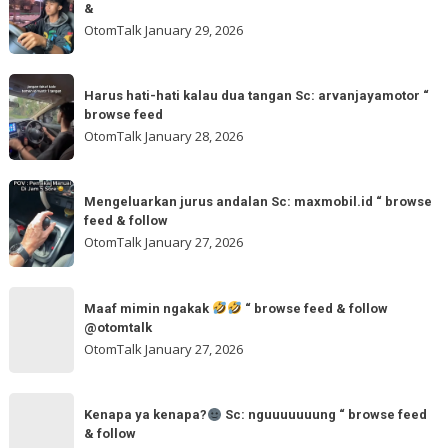
atau
follow
&
🌬
kuning
OtomTalk
January 29, 2026
Sc:
ya
tomi.meangmeong
Sc:
Harus
“
wahidmobil.id
Harus hati-hati kalau dua tangan Sc: arvanjayamotor “
hati-
browse
browse feed
“
hati
feed
OtomTalk
January 28, 2026
browse
kalau
feed
dua
Mengeluarkan
&
tangan
Mengeluarkan jurus andalan Sc: maxmobil.id “ browse
jurus
feed & follow
Sc:
andalan
OtomTalk
January 27, 2026
arvanjayamotor
Sc:
“
maxmobil.id
Maaf
browse
“
Maaf mimin ngakak
“ browse feed & follow
mimin
feed
@otomtalk
browse
ngakak
OtomTalk
January 27, 2026
feed
&
Kenapa
follow
“
Kenapa ya kenapa?
Sc: nguuuuuuung “ browse feed
ya
& follow
browse