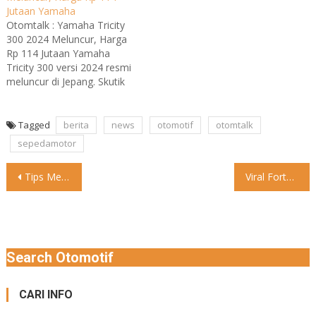
Jutaan Yamaha
Otomtalk : Yamaha Tricity
300 2024 Meluncur, Harga
Rp 114 Jutaan Yamaha
Tricity 300 versi 2024 resmi
meluncur di Jepang. Skutik
gambot dengan roda tiga ini
diperkenalkan pada Jumat
(15/12/2023) dengan
Tagged
berita
news
otomotif
otomtalk
banderol 1.450.000 yen,
sepedamotor
setara Rp 114 juta. Yamaha
Tricity 300 mulai dijual di
Post
Tips Merawat Sarung Tangan Sepeda Motor Kesayangan Selain jaket dan
Viral Fortuner Pelat Hitam Berstrobo Halangi Jalan Lawan Arah Media
Jepang pertama kali pada
September 2020.…
navigation
Search Otomotif
CARI INFO