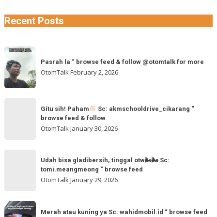
Recent Posts
Pasrah
Pasrah la “ browse feed & follow @otomtalk for more
la
OtomTalk
February 2, 2026
“
browse
feed
Gitu
&
Gitu sih! Paham
Sc: akmschooldrive_cikarang “
sih!
browse feed & follow
follow
Paham
OtomTalk
January 30, 2026
@otomtalk
for
Sc:
Udah
more
akmschooldrive_cikarang
Udah bisa gladibersih, tinggal otw🌬🌬 Sc:
bisa
tomi.meangmeong “ browse feed
“
gladibersih,
OtomTalk
January 29, 2026
browse
tinggal
feed
otw
Merah
&
🌬
Merah atau kuning ya Sc: wahidmobil.id “ browse feed