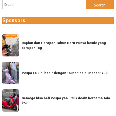
Search
for:
Sponsors
Impian
dan
Impian dan Harapan Tahun Baru Punya bestie yang
serupa? Tag
Harapan
Tahun
Baru
Vespa
Punya
LX
Vespa LX kini hadir dengan 150cc tiba di Medan! Yuk
bestie
kini
yang
hadir
serupa?
dengan
Semoga
Tag
150cc
bisa
Semoga bisa beli Vespa yaa… Yuk doain bersama Ada
tiba
kok
beli
di
Vespa
Medan!