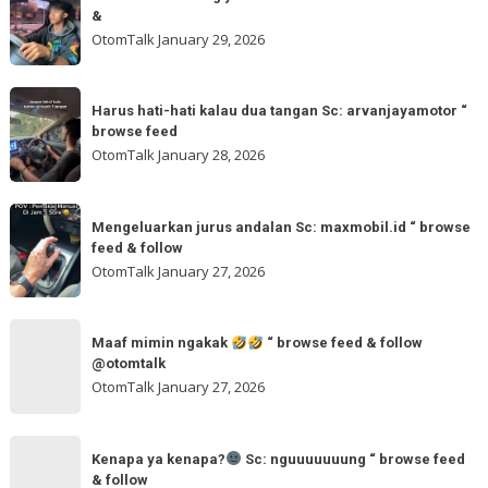
atau
follow
&
🌬
kuning
OtomTalk
January 29, 2026
Sc:
ya
tomi.meangmeong
Sc:
Harus
“
wahidmobil.id
Harus hati-hati kalau dua tangan Sc: arvanjayamotor “
hati-
browse
browse feed
“
hati
feed
OtomTalk
January 28, 2026
browse
kalau
feed
dua
Mengeluarkan
&
tangan
Mengeluarkan jurus andalan Sc: maxmobil.id “ browse
jurus
feed & follow
Sc:
andalan
OtomTalk
January 27, 2026
arvanjayamotor
Sc:
“
maxmobil.id
Maaf
browse
“
Maaf mimin ngakak
“ browse feed & follow
mimin
feed
@otomtalk
browse
ngakak
OtomTalk
January 27, 2026
feed
&
Kenapa
follow
“
Kenapa ya kenapa?
Sc: nguuuuuuung “ browse feed
ya
& follow