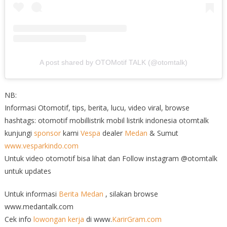
A post shared by OTOMotif TALK (@otomtalk)
NB:
Informasi Otomotif, tips, berita, lucu, video viral, browse
hashtags: otomotif mobillistrik mobil listrik indonesia otomtalk
kunjungi
sponsor
kami
Vespa
dealer
Medan
& Sumut
www.vesparkindo.com
Untuk video otomotif bisa lihat dan Follow instagram @otomtalk
untuk updates
Untuk informasi
Berita Medan
, silakan browse
www.medantalk.com
Cek info
lowongan kerja
di www.
KarirGram.com