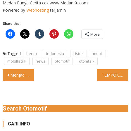
Medan Punya Cerita cek www.MedanKu.com
Powered by
Webhosting
terjamin
Share this:
More
Tagged
berita
indonesia
Listrik
mobil
mobillistrik
news
otomotif
otomtalk
Post
Menjadi salah satu artis terkenal di Tanah Air, wajar bila
TEMPO.CO, Jakarta – Mercedes-Benz sedang menyiapkan sebuah mobil konsep yang
navigation
Search Otomotif
CARI INFO