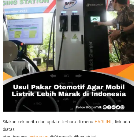
Silakan cek berita dan update terbaru di menu
HARI INI
, link ada
diatas
atau browse
instagram
@Otomtalk dibawah ini: