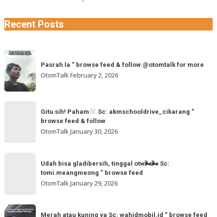
Recent Posts
Pasrah
Pasrah la “ browse feed & follow @otomtalk for more
la
OtomTalk
February 2, 2026
“
browse
feed
Gitu
&
Gitu sih! Paham
Sc: akmschooldrive_cikarang “
sih!
browse feed & follow
follow
Paham
OtomTalk
January 30, 2026
@otomtalk
for
Sc:
Udah
more
akmschooldrive_cikarang
Udah bisa gladibersih, tinggal otw🌬🌬 Sc:
bisa
tomi.meangmeong “ browse feed
“
gladibersih,
OtomTalk
January 29, 2026
browse
tinggal
feed
otw
Merah
&
🌬
Merah atau kuning ya Sc: wahidmobil.id “ browse feed