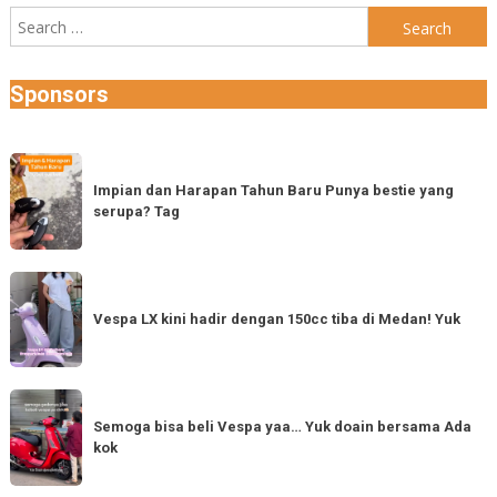
Search
for:
Sponsors
Impian
dan
Impian dan Harapan Tahun Baru Punya bestie yang
serupa? Tag
Harapan
Tahun
Baru
Vespa
Punya
LX
Vespa LX kini hadir dengan 150cc tiba di Medan! Yuk
bestie
kini
yang
hadir
serupa?
dengan
Semoga
Tag
150cc
bisa
Semoga bisa beli Vespa yaa… Yuk doain bersama Ada
tiba
kok
beli
di
Vespa
Medan!