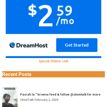
Special Diskon Link
Recent Posts
Pasrah
Pasrah la “ browse feed & follow @otomtalk for more
la
OtomTalk
February 2, 2026
“
browse