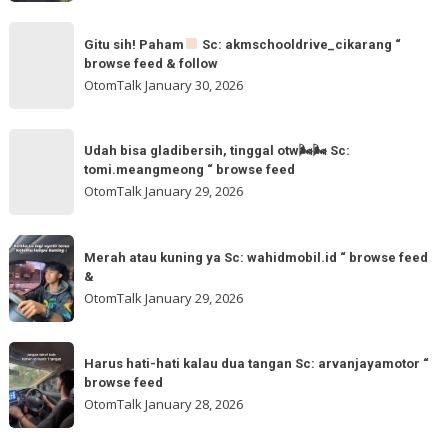
feed
Gitu
&
Gitu sih! Paham
Sc: akmschooldrive_cikarang “
sih!
browse feed & follow
follow
Paham
OtomTalk
January 30, 2026
@otomtalk
for
Sc:
Udah
more
akmschooldrive_cikarang
Udah bisa gladibersih, tinggal otw🌬🌬 Sc:
bisa
tomi.meangmeong “ browse feed
“
gladibersih,
OtomTalk
January 29, 2026
browse
tinggal
feed
otw
Merah
&
🌬
Merah atau kuning ya Sc: wahidmobil.id “ browse feed
atau
follow
&
🌬
kuning
OtomTalk
January 29, 2026
Sc:
ya
tomi.meangmeong
Sc:
Harus
“
wahidmobil.id
Harus hati-hati kalau dua tangan Sc: arvanjayamotor “
hati-
browse
browse feed
“
hati
feed
OtomTalk
January 28, 2026
browse
kalau
feed