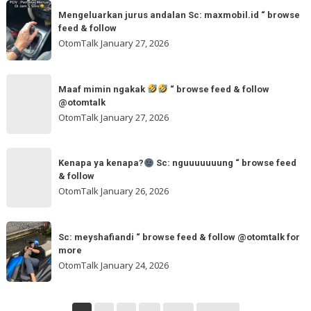
dua
Mengeluarkan
&
tangan
Mengeluarkan jurus andalan Sc: maxmobil.id “ browse
jurus
feed & follow
Sc:
andalan
OtomTalk
January 27, 2026
arvanjayamotor
Sc:
“
maxmobil.id
Maaf
browse
“
Maaf mimin ngakak
“ browse feed & follow
mimin
feed
@otomtalk
browse
ngakak
OtomTalk
January 27, 2026
feed
&
Kenapa
follow
“
Kenapa ya kenapa?
Sc: nguuuuuuung “ browse feed
ya
& follow
browse
kenapa?
OtomTalk
January 26, 2026
feed
&
Sc:
Sc:
follow
nguuuuuuung
Sc: meyshafiandi “ browse feed & follow @otomtalk for
meyshafiandi
@otomtalk
more
“
“
OtomTalk
January 24, 2026
browse
browse
feed
feed
&