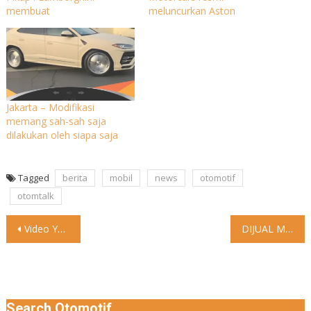
membuat
meluncurkan Aston
Jakarta – Modifikasi
memang sah-sah saja
dilakukan oleh siapa saja
Tagged
berita
mobil
news
otomotif
otomtalk
Post
Video Yok bisa yok bisa #otomtalk #lucu #sepedamotor
DIJUAL MAZDA CX-5 Type Elite Tahun 2018 KM 62rb an
navigation
Search Otomotif