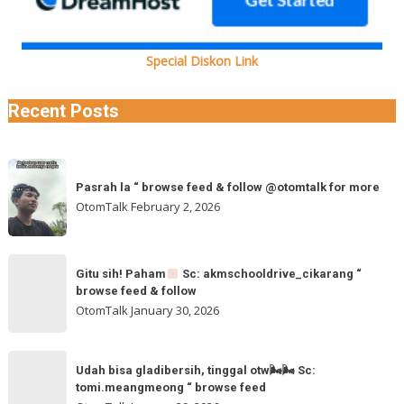
Special Diskon Link
Recent Posts
Pasrah
Pasrah la “ browse feed & follow @otomtalk for more
la
OtomTalk
February 2, 2026
“
browse
feed
Gitu
&
Gitu sih! Paham
Sc: akmschooldrive_cikarang “
sih!
browse feed & follow
follow
Paham
OtomTalk
January 30, 2026
@otomtalk
for
Sc:
Udah
more
akmschooldrive_cikarang
Udah bisa gladibersih, tinggal otw🌬🌬 Sc:
bisa
tomi.meangmeong “ browse feed
“
gladibersih,