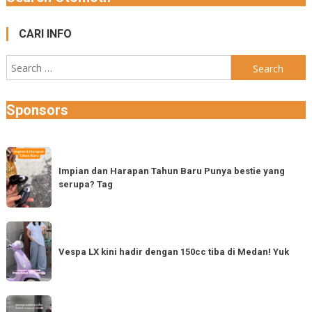
CARI INFO
Search
for:
Sponsors
Impian
dan
Impian dan Harapan Tahun Baru Punya bestie yang
serupa? Tag
Harapan
Tahun
Baru
Vespa
Punya
LX
Vespa LX kini hadir dengan 150cc tiba di Medan! Yuk
bestie
kini
yang
hadir
serupa?
dengan
Semoga
Tag