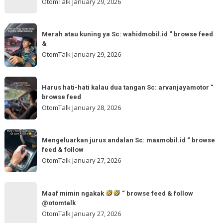
OtomTalk
January 29, 2026
browse
tinggal
feed
otw
Merah
&
🌬
Merah atau kuning ya Sc: wahidmobil.id “ browse feed
atau
follow
&
🌬
kuning
OtomTalk
January 29, 2026
Sc:
ya
tomi.meangmeong
Sc:
Harus
“
wahidmobil.id
Harus hati-hati kalau dua tangan Sc: arvanjayamotor “
hati-
browse
browse feed
“
hati
feed
OtomTalk
January 28, 2026
browse
kalau
feed
dua
Mengeluarkan
&
tangan
Mengeluarkan jurus andalan Sc: maxmobil.id “ browse
jurus
feed & follow
Sc:
andalan
OtomTalk
January 27, 2026
arvanjayamotor
Sc:
“
maxmobil.id
Maaf
browse
“
Maaf mimin ngakak
“ browse feed & follow
mimin
feed
@otomtalk
browse
ngakak
OtomTalk
January 27, 2026
feed