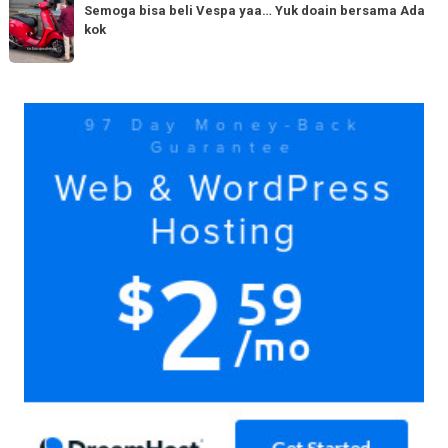
150cc
bisa
Semoga bisa beli Vespa yaa… Yuk doain bersama Ada
tiba
kok
beli
di
Vespa
Medan!
yaa…
Yuk
Yuk
doain
bersama
Ada
kok