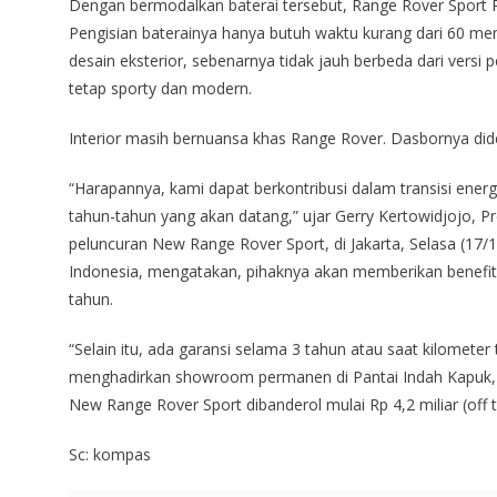
Dengan bermodalkan baterai tersebut, Range Rover Sport P
Pengisian baterainya hanya butuh waktu kurang dari 60 meni
desain eksterior, sebenarnya tidak jauh berbeda dari versi p
tetap sporty dan modern.
Interior masih bernuansa khas Range Rover. Dasbornya dides
“Harapannya, kami dapat berkontribusi dalam transisi ener
tahun-tahun yang akan datang,” ujar Gerry Kertowidjojo, 
peluncuran New Range Rover Sport, di Jakarta, Selasa (17/
Indonesia, mengatakan, pihaknya akan memberikan benefit
tahun.
“Selain itu, ada garansi selama 3 tahun atau saat kilomet
menghadirkan showroom permanen di Pantai Indah Kapuk, yan
New Range Rover Sport dibanderol mulai Rp 4,2 miliar (off th
Sc: kompas