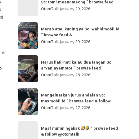
bisa
k.
Sc: tomi.meangmeong “ browse feed
“
gladibersih,
OtomTalk
January 29, 2026
u
browse
tinggal
pi
feed
otw
Merah
&
🌬
Merah atau kuning ya Sc: wahidmobil.id
atau
follow
“ browse feed &
🌬
kuning
OtomTalk
January 29, 2026
Sc:
ya
tomi.meangmeong
 di
Sc:
Harus
“
wahidmobil.id
Harus hati-hati kalau dua tangan Sc:
hati-
browse
o
arvanjayamotor “ browse feed
“
hati
feed
OtomTalk
January 28, 2026
browse
kalau
feed
dua
Mengeluarkan
&
tangan
Mengeluarkan jurus andalan Sc:
jurus
maxmobil.id “ browse feed & follow
Sc:
.
andalan
OtomTalk
January 27, 2026
arvanjayamotor
Sc:
“
maxmobil.id
Maaf
browse
“
Maaf mimin ngakak
“ browse feed
mimin
feed
& follow @otomtalk
browse