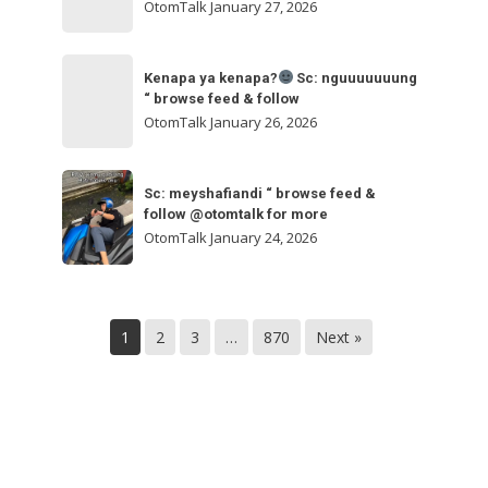
ngakak
OtomTalk
January 27, 2026
feed
&
Kenapa
follow
“
Kenapa ya kenapa?
Sc: nguuuuuuung
ya
“ browse feed & follow
browse
kenapa?
OtomTalk
January 26, 2026
feed
&
Sc:
Sc:
follow
nguuuuuuung
Sc: meyshafiandi “ browse feed &
meyshafiandi
@otomtalk
follow @otomtalk for more
“
“
OtomTalk
January 24, 2026
browse
browse
feed
feed
&
&
follow
1
2
3
…
870
Next »
follow
@otomtalk
for
more