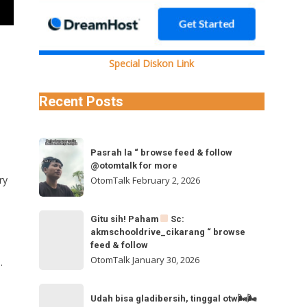
Special Diskon Link
Recent Posts
Pasrah
Pasrah la “ browse feed & follow
la
@otomtalk for more
“
ry
OtomTalk
February 2, 2026
browse
feed
Gitu
Gitu sih! Paham
Sc:
&
akmschooldrive_cikarang “ browse
sih!
follow
feed & follow
Paham
@otomtalk
OtomTalk
January 30, 2026
.
for
Sc:
Udah
more
akmschooldrive_cikarang
Udah bisa gladibersih, tinggal otw🌬🌬