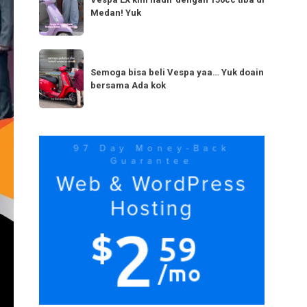
LX
bestie
Medan! Yuk
kini
yang
hadir
serupa?
dengan
Semoga
Tag
150cc
bisa
Semoga bisa beli Vespa yaa… Yuk doain
tiba
bersama Ada kok
beli
di
Vespa
Medan!
yaa…
Yuk
Yuk
doain
bersama
Ada
kok