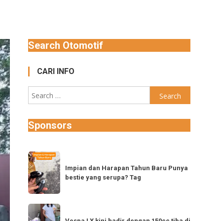
Search Otomotif
CARI INFO
Search
for:
Sponsors
Impian
dan
Impian dan Harapan Tahun Baru Punya
bestie yang serupa? Tag
Harapan
Tahun
Baru
Vespa
Punya
Vespa LX kini hadir dengan 150cc tiba di