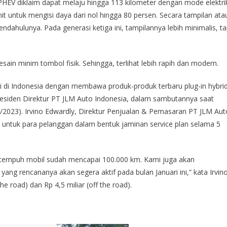
HEV diklaim dapat melaju hingga 113 kilometer dengan mode elektri
t untuk mengisi daya dari nol hingga 80 persen. Secara tampilan ata
endahulunya. Pada generasi ketiga ini, tampilannya lebih minimalis, ta
ain minim tombol fisik. Sehingga, terlihat lebih rapih dan modern.
gi di Indonesia dengan membawa produk-produk terbaru plug-in hybrid
Presiden Direktur PT JLM Auto Indonesia, dalam sambutannya saat
1/2023). Irvino Edwardly, Direktur Penjualan & Pemasaran PT JLM Aut
 untuk para pelanggan dalam bentuk jaminan service plan selama 5
er tempuh mobil sudah mencapai 100.000 km. Kami juga akan
g rencananya akan segera aktif pada bulan Januari ini,” kata Irvino
e road) dan Rp 4,5 miliar (off the road).