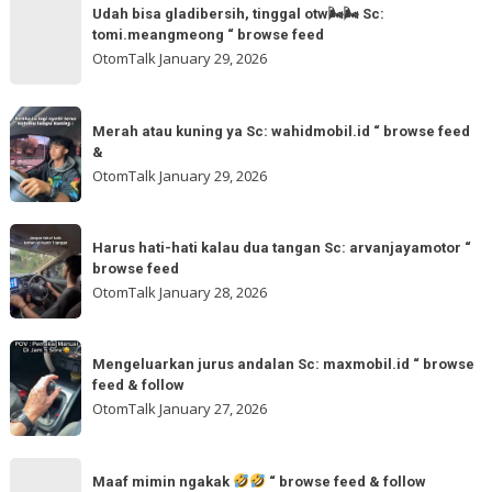
Udah
more
akmschooldrive_cikarang
Udah bisa gladibersih, tinggal otw🌬🌬 Sc:
bisa
tomi.meangmeong “ browse feed
“
gladibersih,
OtomTalk
January 29, 2026
browse
tinggal
feed
otw
Merah
&
🌬
Merah atau kuning ya Sc: wahidmobil.id “ browse feed
atau
follow
&
🌬
kuning
OtomTalk
January 29, 2026
Sc:
ya
tomi.meangmeong
Sc:
Harus
“
wahidmobil.id
Harus hati-hati kalau dua tangan Sc: arvanjayamotor “
hati-
browse
browse feed
“
hati
feed
OtomTalk
January 28, 2026
browse
kalau
feed
dua
Mengeluarkan
&
tangan
Mengeluarkan jurus andalan Sc: maxmobil.id “ browse
jurus
feed & follow
Sc:
andalan
OtomTalk
January 27, 2026
arvanjayamotor
Sc:
“
maxmobil.id
Maaf
browse
“
Maaf mimin ngakak
“ browse feed & follow