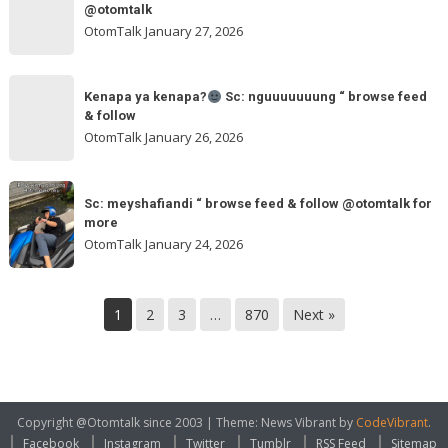
mimin
feed
@otomtalk
browse
ngakak
OtomTalk
January 27, 2026
feed
&
Kenapa
follow
“
Kenapa ya kenapa?
Sc: nguuuuuuung “ browse feed
ya
& follow
browse
kenapa?
OtomTalk
January 26, 2026
feed
&
Sc:
Sc:
follow
nguuuuuuung
Sc: meyshafiandi “ browse feed & follow @otomtalk for
meyshafiandi
@otomtalk
more
“
“
OtomTalk
January 24, 2026
browse
browse
feed
feed
&
&
1
2
3
…
870
Next »
follow
follow
@otomtalk
for
more
Copyright @Otomtalk since 2003
|
Theme: News Vibrant by
CodeVibrant
.
Facebook
Instagram
Twitter
Tumblr
RSS Feed
Sitemap