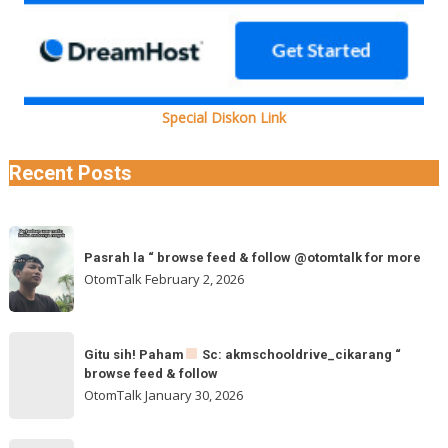
Special Diskon Link
Recent Posts
Pasrah
Pasrah la “ browse feed & follow @otomtalk for more
la
OtomTalk
February 2, 2026
“
browse
feed
Gitu
&
Gitu sih! Paham
Sc: akmschooldrive_cikarang “
sih!
browse feed & follow
follow
Paham
OtomTalk
January 30, 2026
@otomtalk
for
Sc: