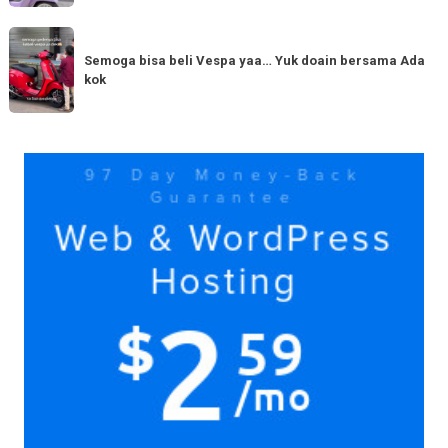
hadir
serupa?
dengan
Semoga
Tag
150cc
bisa
Semoga bisa beli Vespa yaa… Yuk doain bersama Ada
tiba
kok
beli
di
Vespa
Medan!
yaa…
Yuk
Yuk
doain
bersama
Ada
kok