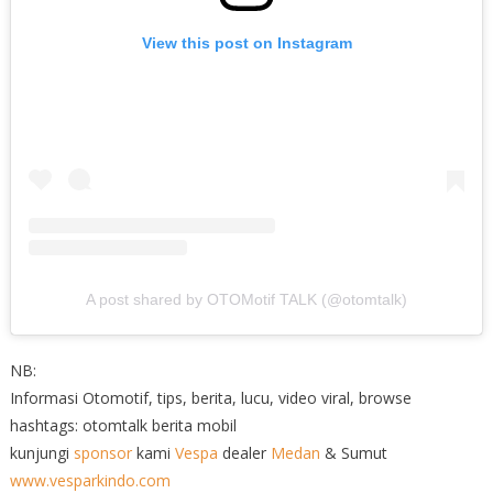
View this post on Instagram
A post shared by OTOMotif TALK (@otomtalk)
NB:
Informasi Otomotif, tips, berita, lucu, video viral, browse
hashtags: otomtalk berita mobil
kunjungi
sponsor
kami
Vespa
dealer
Medan
& Sumut
www.vesparkindo.com