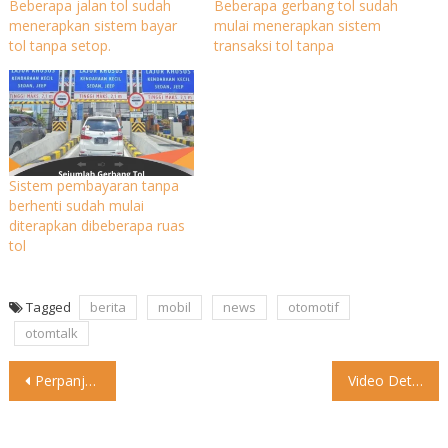
Beberapa jalan tol sudah
Beberapa gerbang tol sudah
menerapkan sistem bayar
mulai menerapkan sistem
tol tanpa setop.
transaksi tol tanpa
Sistem pembayaran tanpa
berhenti sudah mulai
diterapkan dibeberapa ruas
tol
Tagged
berita
mobil
news
otomotif
otomtalk
Post
Perpanjang SIM Mati Berlaku Lagi Surat Izin Mengemudi (SIM) yang
Video Detik detik mobil nyemplung ke sungai, diduga supir lupa
navigation