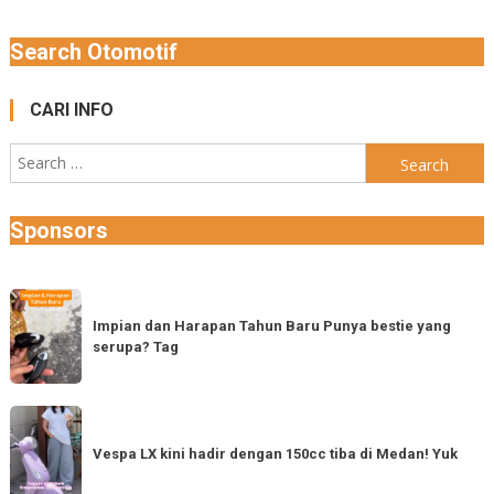
Search Otomotif
CARI INFO
Search
for:
Sponsors
Impian
dan
Impian dan Harapan Tahun Baru Punya bestie yang
serupa? Tag
Harapan
Tahun
Baru
Vespa
Punya
LX
Vespa LX kini hadir dengan 150cc tiba di Medan! Yuk
bestie
kini
yang