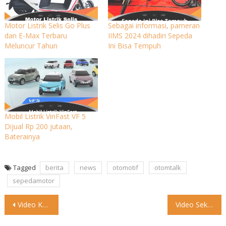
Motor Listrik Selis Go Plus
Sebagai informasi, pameran
dan E-Max Terbaru
IIMS 2024 dihadiri Sepeda
Meluncur Tahun
Ini Bisa Tempuh
Mobil Listrik VinFast VF 5
Dijual Rp 200 jutaan,
Baterainya
Tagged
berita
news
otomotif
otomtalk
sepedamotor
Post
Video Kelen waktu SMP bawa apa? #otomtalk #lucu #mobil
Video Sekalian cuci kereta #otomtalk #lucu #sepedamotor
navigation