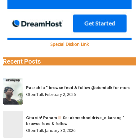
Special Diskon Link
Recent Posts
Pasrah
Pasrah la “ browse feed & follow @otomtalk for more
la
OtomTalk
February 2, 2026
“
browse
feed
Gitu
&
Gitu sih! Paham
Sc: akmschooldrive_cikarang “
sih!
browse feed & follow
follow
Paham
OtomTalk
January 30, 2026
@otomtalk