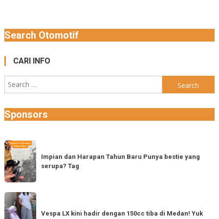
Search Otomotif
CARI INFO
Search
for:
Sponsors
Impian
dan
Impian dan Harapan Tahun Baru Punya bestie yang
serupa? Tag
Harapan
Tahun
Baru
Vespa
Punya
LX
Vespa LX kini hadir dengan 150cc tiba di Medan! Yuk
bestie