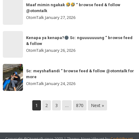
Maaf
browse
“
Maaf mimin ngakak
“ browse feed & follow
mimin
feed
@otomtalk
browse
ngakak
OtomTalk
January 27, 2026
feed
&
Kenapa
follow
“
Kenapa ya kenapa?
Sc: nguuuuuuung “ browse feed
ya
& follow
browse
kenapa?
OtomTalk
January 26, 2026
feed
&
Sc:
Sc:
follow
nguuuuuuung
Sc: meyshafiandi “ browse feed & follow @otomtalk for
meyshafiandi
@otomtalk
more
“
“
OtomTalk
January 24, 2026
browse
browse
feed
feed
&
&
1
2
3
…
870
Next »
follow
follow
@otomtalk
for
more
Copyright @Otomtalk since 2003
|
Theme: News Vibrant by
CodeVibrant
.