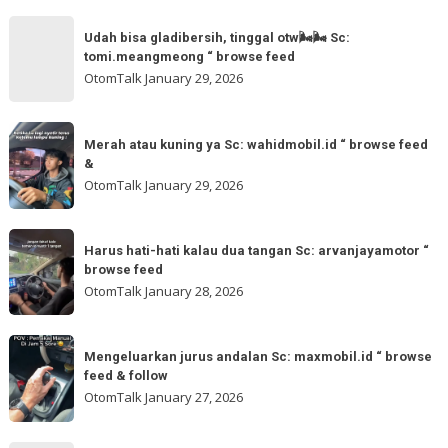
for
Sc:
Udah
more
akmschooldrive_cikarang
Udah bisa gladibersih, tinggal otw🌬🌬 Sc:
bisa
tomi.meangmeong “ browse feed
“
gladibersih,
OtomTalk
January 29, 2026
browse
tinggal
feed
otw
Merah
&
🌬
Merah atau kuning ya Sc: wahidmobil.id “ browse feed
atau
follow
&
🌬
kuning
OtomTalk
January 29, 2026
Sc:
ya
tomi.meangmeong
Sc:
Harus
“
wahidmobil.id
Harus hati-hati kalau dua tangan Sc: arvanjayamotor “
hati-
browse
browse feed
“
hati
feed
OtomTalk
January 28, 2026
browse
kalau
feed
dua
Mengeluarkan
&
tangan
Mengeluarkan jurus andalan Sc: maxmobil.id “ browse
jurus
feed & follow
Sc:
andalan
OtomTalk
January 27, 2026
arvanjayamotor
Sc:
“
maxmobil.id