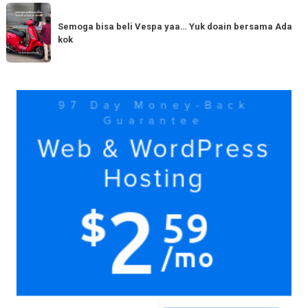
dengan
Semoga
Tag
150cc
bisa
Semoga bisa beli Vespa yaa… Yuk doain bersama Ada
tiba
kok
beli
di
Vespa
Medan!
yaa…
Yuk
Yuk
doain
bersama
Ada
kok