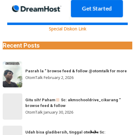
Special Diskon Link
Recent Posts
Pasrah
Pasrah la “ browse feed & follow @otomtalk for more
la
OtomTalk
February 2, 2026
“
browse
feed
Gitu
&
Gitu sih! Paham
Sc: akmschooldrive_cikarang “
sih!
browse feed & follow
follow
Paham
OtomTalk
January 30, 2026
@otomtalk
for
Sc:
Udah
more
akmschooldrive_cikarang
Udah bisa gladibersih, tinggal otw🌬🌬 Sc: