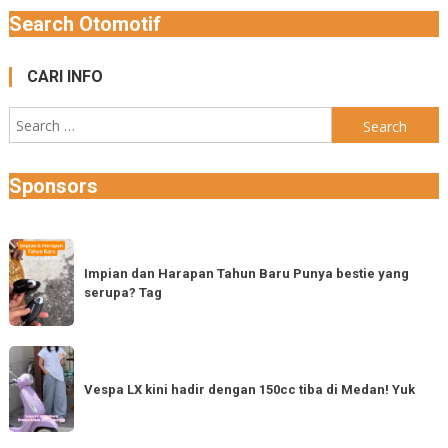
Search Otomotif
CARI INFO
Search
for:
Sponsors
Impian
dan
Impian dan Harapan Tahun Baru Punya bestie yang
serupa? Tag
Harapan
Tahun
Baru
Vespa
Punya
LX
Vespa LX kini hadir dengan 150cc tiba di Medan! Yuk
bestie
kini
yang
hadir
serupa?