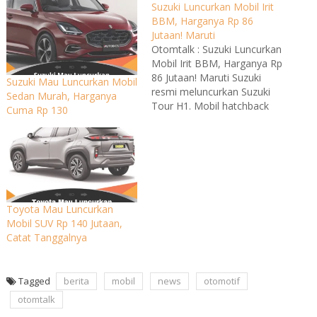
Suzuki Luncurkan Mobil Irit
BBM, Harganya Rp 86
Jutaan! Maruti
Otomtalk : Suzuki Luncurkan
Mobil Irit BBM, Harganya Rp
86 Jutaan! Maruti Suzuki
Suzuki Mau Luncurkan Mobil
resmi meluncurkan Suzuki
Sedan Murah, Harganya
Tour H1. Mobil hatchback
Cuma Rp 130
commercial berdimensi
mungil tersebut dihadirkan
untuk konsumen pemula
atau entry level. Lantas, apa
saja keunggulan yang
ditawarkan? Disitat dari
Gaadiwaadi, Suzuki Tour H1
Toyota Mau Luncurkan
baru mulai dijual di India.
Mobil SUV Rp 140 Jutaan,
Kendaraan tersebut…
Catat Tanggalnya
Tagged
berita
mobil
news
otomotif
otomtalk