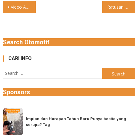
Post
Video Asek bener modifnya #otomtalk #lucu #sepedamotor
Ratusan Bikers Adu Keterampilan Kendarai Moge di Halaman Gedung DPR-MPR
navigation
Search Otomotif
CARI INFO
Search
for:
Sponsors
Impian
dan
Impian dan Harapan Tahun Baru Punya bestie yang
serupa? Tag
Harapan
Tahun