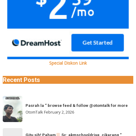
Special Diskon Link
Recent Posts
Pasrah
Pasrah la “ browse feed & follow @otomtalk for more
la
OtomTalk
February 2, 2026
“
browse
feed
Gitu
&
Gitu sih! Paham
Sc: akmschooldrive_cikarang “