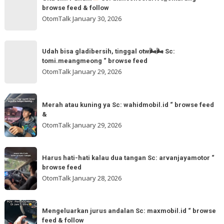
sih!
browse feed & follow
follow
Paham
OtomTalk
January 30, 2026
@otomtalk
for
Sc:
Udah
more
akmschooldrive_cikarang
Udah bisa gladibersih, tinggal otw🌬🌬 Sc:
bisa
tomi.meangmeong “ browse feed
“
gladibersih,
OtomTalk
January 29, 2026
browse
tinggal
feed
otw
Merah
&
🌬
Merah atau kuning ya Sc: wahidmobil.id “ browse feed
atau
follow
&
🌬
kuning
OtomTalk
January 29, 2026
Sc:
ya
tomi.meangmeong
Sc:
Harus
“
wahidmobil.id
Harus hati-hati kalau dua tangan Sc: arvanjayamotor “
hati-
browse
browse feed
“
hati
feed
OtomTalk
January 28, 2026
browse
kalau
feed
dua
Mengeluarkan
&
tangan
Mengeluarkan jurus andalan Sc: maxmobil.id “ browse
jurus
feed & follow