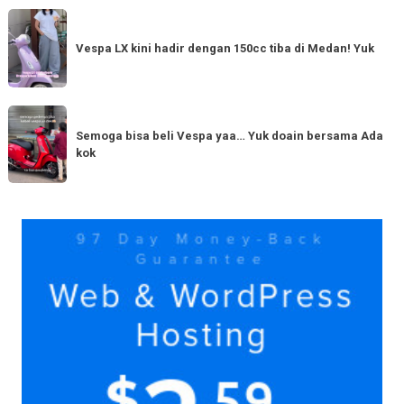
Baru
Vespa
Punya
LX
Vespa LX kini hadir dengan 150cc tiba di Medan! Yuk
bestie
kini
yang
hadir
serupa?
dengan
Semoga
Tag
150cc
bisa
Semoga bisa beli Vespa yaa… Yuk doain bersama Ada
tiba
kok
beli
di
Vespa
Medan!
yaa…
Yuk
Yuk
doain
bersama
Ada
kok