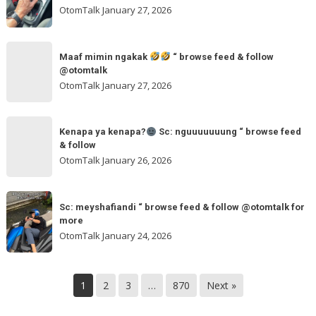
Sc:
andalan
OtomTalk
January 27, 2026
arvanjayamotor
Sc:
“
maxmobil.id
Maaf
browse
“
Maaf mimin ngakak
“ browse feed & follow
mimin
feed
@otomtalk
browse
ngakak
OtomTalk
January 27, 2026
feed
&
Kenapa
follow
“
Kenapa ya kenapa?
Sc: nguuuuuuung “ browse feed
ya
& follow
browse
kenapa?
OtomTalk
January 26, 2026
feed
&
Sc:
Sc:
follow
nguuuuuuung
Sc: meyshafiandi “ browse feed & follow @otomtalk for
meyshafiandi
@otomtalk
more
“
“
OtomTalk
January 24, 2026
browse
browse
feed
feed
&
&
1
2
3
…
870
Next »
follow
follow