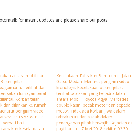
tomtalk for instant updates and please share our posts
rakan antara mobil dan
Kecelakaan Tabrakan Beruntun di Jalan
 Belum jelas
Gatsu Medan. Menurut pengirim video
bagaimana. Terlihat dari
kronologis kecelakaan belum jelas,
 kerusakan lumayan parah
terlihat tabrakan yang terjadi adalah
ilantai. Korban telah
antara Mobil, Toyota Agya, Mercedez,
ak dan dilarikan ke rumah
double kabin, becak motor dan sepeda
 Menurut pengirim video,
motor. Tidak ada korban jiwa dalam
jai sekitar 15.55 WIB 18
tabrakan ini dan sudah dalam
 berhati hati
penanganan pihak berwajib. Kejadian di
Utamakan keselamatan
pagi hari ini 17 Mei 2018 sekitar 02.30