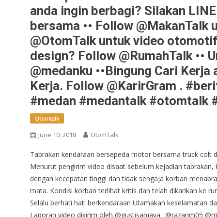
anda ingin berbagi? Silakan LIN
bersama •• Follow @MakanTalk unt
@OtomTalk untuk video otomotif 
design? Follow @RumahTalk •• U
@medanku ••Bingung Cari Kerja 
Kerja. Follow @KarirGram . #beri
#medan #medantalk #otomtalk 
Otomtalk
June 10, 2018
OtomTalk
Tabrakan kendaraan bersepeda motor bersama truck colt di
Menurut pengirim video disaat sebelum kejadian tabrakan,
dengan kecepatan tinggi dan tidak sengaja korban menabrak
mata. Kondisi korban terlihat kritis dan telah dikarikan ke 
Selalu berhati hati berkendaraan Utamakan keselamatan d
Laporan video dikirim oleh @gustisanjaya_ @razanm05 @