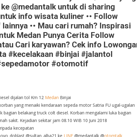
E ke @medantalk untuk di sharing
uk info wisata kuliner •• Follow
lainnya •• Mau cari rumah? Inspirasi
ntuk Medan Punya Cerita Follow
atau Cari karyawan? Cek info Lowonga
ta #kecelakaan #binjai #jalantol
#sepedamotor #otomotif
esel dijalan tol Km 12
Medan
Binjai
 korban yang menaiki kendaraan sepeda motor Satria FU ugal-ugalan
 bagian belakang truck colt diesel. Korban mengalami luka bagian
rumah sakit. Kejadian sekitar jam 08.10 WIB 10 Juni 2018
aripada kecepatan
moyo_doblast @sultan_alba21 ke
LINE
@medantalk @
otomtalk