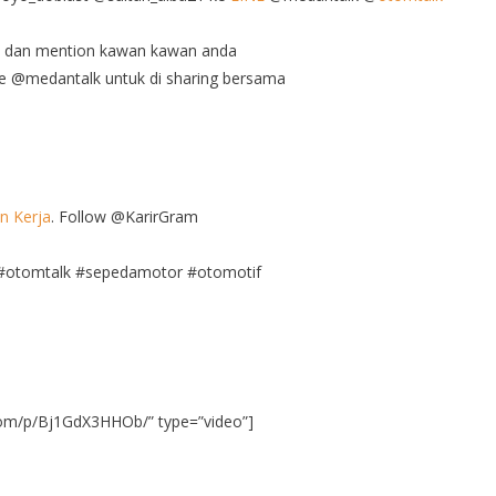
ini dan mention kawan kawan anda
 ke @medantalk untuk di sharing bersama
n Kerja
. Follow @KarirGram
k #otomtalk #sepedamotor #otomotif
com/p/Bj1GdX3HHOb/” type=”video”]