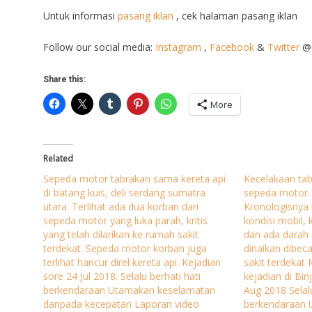
Untuk informasi
pasang iklan
, cek halaman pasang iklan
Follow our social media:
Instagram
,
Facebook
&
Twitter
@o
Share this:
More
Related
Sepeda motor tabrakan sama kereta api
Kecelakaan tab
di batang kuis, deli serdang sumatra
sepeda motor.
utara. Terlihat ada dua korban dari
Kronologisnya 
sepeda motor yang luka parah, kritis
kondisi mobil,
yang telah dilarikan ke rumah sakit
dan ada darah d
terdekat. Sepeda motor korban juga
dinaikan dibec
terlihat hancur direl kereta api. Kejadian
sakit terdekat
sore 24 Jul 2018. Selalu berhati hati
kejadian di Bin
berkendaraan Utamakan keselamatan
Aug 2018 Selalu
daripada kecepatan Laporan video
berkendaraan 