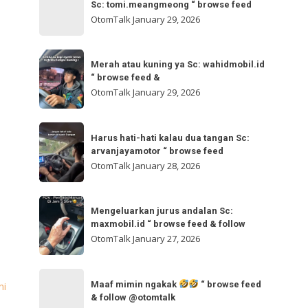
bisa
Sc: tomi.meangmeong “ browse feed
“
gladibersih,
OtomTalk
January 29, 2026
browse
tinggal
feed
otw
Merah
&
🌬
Merah atau kuning ya Sc: wahidmobil.id
atau
follow
“ browse feed &
🌬
kuning
OtomTalk
January 29, 2026
Sc:
ya
tomi.meangmeong
Sc:
Harus
“
wahidmobil.id
Harus hati-hati kalau dua tangan Sc:
hati-
browse
arvanjayamotor “ browse feed
“
hati
feed
OtomTalk
January 28, 2026
browse
kalau
feed
dua
Mengeluarkan
&
tangan
Mengeluarkan jurus andalan Sc:
jurus
maxmobil.id “ browse feed & follow
Sc:
andalan
OtomTalk
January 27, 2026
arvanjayamotor
Sc:
“
maxmobil.id
Maaf
browse
“
Maaf mimin ngakak
“ browse feed
ni
mimin
feed
& follow @otomtalk
browse