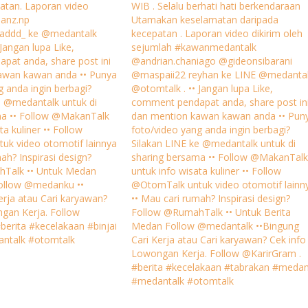
atan. Laporan video
WIB . Selalu berhati hati berkendaraan
nanz.np
Utamakan keselamatan daripada
ddd_ ke @medantalk
kecepatan . Laporan video dikirim oleh
Jangan lupa Like,
sejumlah #kawanmedantalk
pat anda, share post ini
@andrian.chaniago @gideonsibarani
awan kawan anda •• Punya
@maspaii22 reyhan ke LINE @medanta
g anda ingin berbagi?
@otomtalk . •• Jangan lupa Like,
e @medantalk untuk di
comment pendapat anda, share post in
ma •• Follow @MakanTalk
dan mention kawan kawan anda •• Pun
ta kuliner •• Follow
foto/video yang anda ingin berbagi?
uk video otomotif lainnya
Silakan LINE ke @medantalk untuk di
ah? Inspirasi design?
sharing bersama •• Follow @MakanTalk
Talk •• Untuk Medan
untuk info wisata kuliner •• Follow
Follow @medanku ••
@OtomTalk untuk video otomotif lainn
erja atau Cari karyawan?
•• Mau cari rumah? Inspirasi design?
gan Kerja. Follow
Follow @RumahTalk •• Untuk Berita
berita #kecelakaan #binjai
Medan Follow @medantalk ••Bingung
ntalk #otomtalk
Cari Kerja atau Cari karyawan? Cek info
Lowongan Kerja. Follow @KarirGram .
#berita #kecelakaan #tabrakan #meda
#medantalk #otomtalk