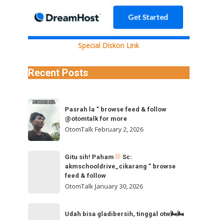
Special Diskon Link
Recent Posts
Pasrah
Pasrah la “ browse feed & follow
la
@otomtalk for more
“
OtomTalk
February 2, 2026
browse
feed
Gitu
Gitu sih! Paham
Sc:
&
akmschooldrive_cikarang “ browse
sih!
follow
feed & follow
Paham
@otomtalk
OtomTalk
January 30, 2026
for
Sc:
Udah
more
akmschooldrive_cikarang
Udah bisa gladibersih, tinggal otw🌬🌬