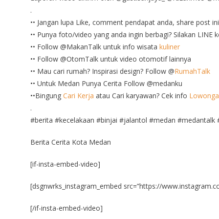
.
•• Jangan lupa Like, comment pendapat anda, share post 
•• Punya foto/video yang anda ingin berbagi? Silakan LINE
•• Follow @MakanTalk untuk info wisata
kuliner
•• Follow @OtomTalk untuk video otomotif lainnya
•• Mau cari rumah? Inspirasi design? Follow @
RumahTalk
•• Untuk Medan Punya Cerita Follow @medanku
••Bingung
Cari Kerja
atau Cari karyawan? Cek info
Lowonga
.
#berita #kecelakaan #binjai #jalantol #medan #medantal
Berita Cerita Kota Medan
[if-insta-embed-video]
[dsgnwrks_instagram_embed src=”https://www.instagram.
[/if-insta-embed-video]