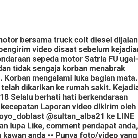
tor bersama truck colt diesel dijalan
pengirim video disaat sebelum kejadia
endaraan sepeda motor Satria FU ugal
dan tidak sengaja korban menabrak
l. Korban mengalami luka bagian mata.
n telah dikarikan ke rumah sakit. Kejadi
18 Selalu berhati hati berkendaraan
kecepatan Laporan video dikirim oleh
yo_doblast @sultan_alba21 ke LINE
an lupa Like, comment pendapat anda,
n kawan anda •• Punya foto/video yang