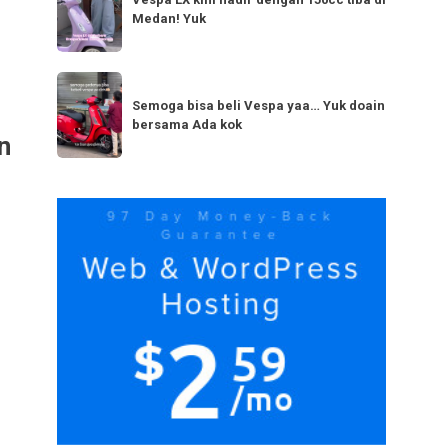
LX
bestie
Medan! Yuk
kini
yang
hadir
serupa?
dengan
Semoga
Tag
150cc
bisa
Semoga bisa beli Vespa yaa… Yuk doain
tiba
bersama Ada kok
beli
n
di
Vespa
Medan!
yaa…
Yuk
Yuk
doain
bersama
Ada
kok