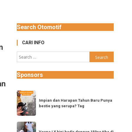
Search Otomotif
CARI INFO
n
-
Search
for:
Sponsors
an
Impian
dan
Impian dan Harapan Tahun Baru Punya
bestie yang serupa? Tag
Harapan
Tahun
Baru
Vespa
Punya
Vespa LX kini hadir dengan 150cc tiba di