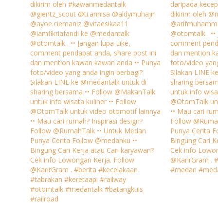
dikirim oleh #kawanmedantalk
daripada kecep
@gientz_scout @ti.annisa @aldymuhajir
dikirim oleh @
@ayoe.ciemaniz @vitaesikaa11
@arifmuhamma
@iamfikriafandi ke @medantalk
@otomtalk . •• 
@otomtalk . •• Jangan lupa Like,
comment penda
comment pendapat anda, share post ini
dan mention k
dan mention kawan kawan anda •• Punya
foto/video yan
foto/video yang anda ingin berbagi?
Silakan LINE k
Silakan LINE ke @medantalk untuk di
sharing bersa
sharing bersama •• Follow @MakanTalk
untuk info wisa
untuk info wisata kuliner •• Follow
@OtomTalk unt
@OtomTalk untuk video otomotif lainnya
•• Mau cari rum
•• Mau cari rumah? Inspirasi design?
Follow @Rumah
Follow @RumahTalk •• Untuk Medan
Punya Cerita 
Punya Cerita Follow @medanku ••
Bingung Cari K
Bingung Cari Kerja atau Cari karyawan?
Cek info Lowon
Cek info Lowongan Kerja. Follow
@KarirGram . #
@KarirGram . #berita #kecelakaan
#medan #meda
#tabrakan #keretaapi #railway
#otomtalk #medantalk #batangkuis
#railroad