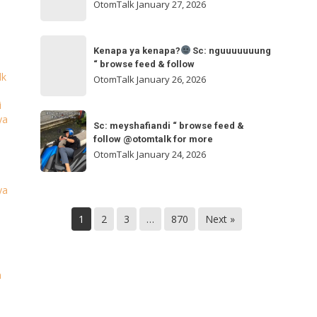
ngakak
OtomTalk
January 27, 2026
feed
&
Kenapa
follow
“
Kenapa ya kenapa?
Sc: nguuuuuuung
ya
“ browse feed & follow
browse
kenapa?
lk
OtomTalk
January 26, 2026
feed
&
i
Sc:
Sc:
ya
follow
nguuuuuuung
Sc: meyshafiandi “ browse feed &
meyshafiandi
@otomtalk
follow @otomtalk for more
“
“
OtomTalk
January 24, 2026
browse
browse
feed
feed
ya
&
&
follow
1
2
3
…
870
Next »
follow
@otomtalk
for
more
n