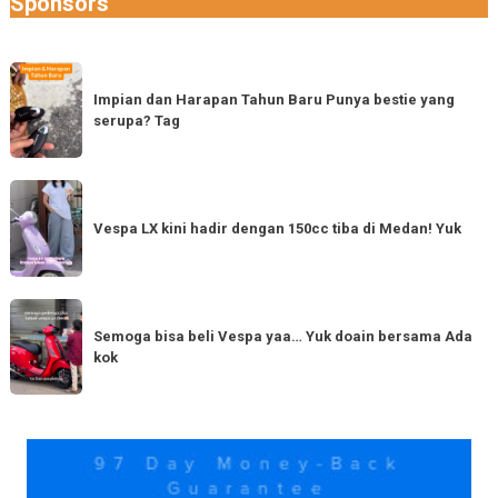
Sponsors
Impian
dan
Impian dan Harapan Tahun Baru Punya bestie yang
serupa? Tag
Harapan
Tahun
Baru
Vespa
Punya
LX
Vespa LX kini hadir dengan 150cc tiba di Medan! Yuk
bestie
kini
yang
hadir
serupa?
dengan
Semoga
Tag
150cc
bisa
Semoga bisa beli Vespa yaa… Yuk doain bersama Ada
tiba
kok
beli
di
Vespa
Medan!
yaa…
Yuk
Yuk
doain
bersama