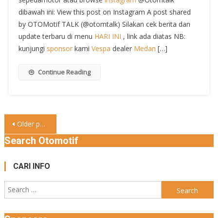
dibawah ini: View this post on Instagram A post shared
by OTOMotif TALK (@otomtalk) Silakan cek berita dan
update terbaru di menu
HARI INI
, link ada diatas NB:
kunjungi
sponsor
kami
Vespa
dealer
Medan
[…]
Continue Reading
Posts
Older posts
navigation
Search Otomotif
CARI INFO
Search
for: