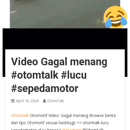
Video Gagal menang
#otomtalk #lucu
#sepedamotor
April 16, 2024
OtomTalk
Otomtalk
Otomotif Video: Gagal menang Browse berita
dan tips Otomotif sesuai hashtags >> otomtalk lucu
sepedamotor atau browse
instagram
@Otomtalk