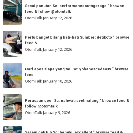
SesuI
&
brozacky88
SesuI panutan Sc: performanceautogarage “ browse
panutan
feed & follow @otomtalk
“
Sc:
OtomTalk
January 12, 2026
browse
performanceautogarage
feed
“
Perlu
&
browse
Perlu banget bilang hati-hati Sumber: detikoto “ browse
banget
follow
feed &
feed
bilang
OtomTalk
January 12, 2026
&
hati-
follow
hati
Hari
@otomtalk
Sumber:
Hari apes siapa yang tau Sc: yohanesdede439 “ browse
apes
feed
detikoto
siapa
OtomTalk
January 10, 2026
“
yang
browse
tau
Perasaan
feed
Sc:
Perasaan deer Sc: nahwatravelmalang “ browse feed &
deer
&
follow @otomtalk
yohanesdede439
Sc:
OtomTalk
January 9, 2026
“
nahwatravelmalang
browse
“
Serem
feed
Serem gak tuh Sc: hengki_excellent “ browse feed &