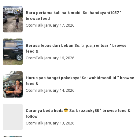
Baru
Baru pertama kali naik mobil Sc: handayani1057 “
pertama
browse feed
kali
OtomTalk
January 17, 2026
naik
mobil
Berasa
Sc:
Berasa lepas dari beban Sc: trip.a_rentcar “ browse
lepas
feed &
handayani1057
dari
OtomTalk
January 16, 2026
“
beban
browse
Sc:
Harus
feed
trip.a_rentcar
Harus pas banget pokoknya! Sc: wahidmobil.id “ browse
pas
feed &
“
banget
OtomTalk
January 14, 2026
browse
pokoknya!
feed
Sc:
Caranya
&
wahidmobil.id
Caranya beda beda
Sc: brozacky88 “ browse feed &
beda
follow
“
beda
OtomTalk
January 13, 2026
browse
feed
Sc: