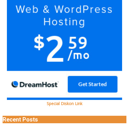
Ada
kok
Special Diskon Link
Recent Posts