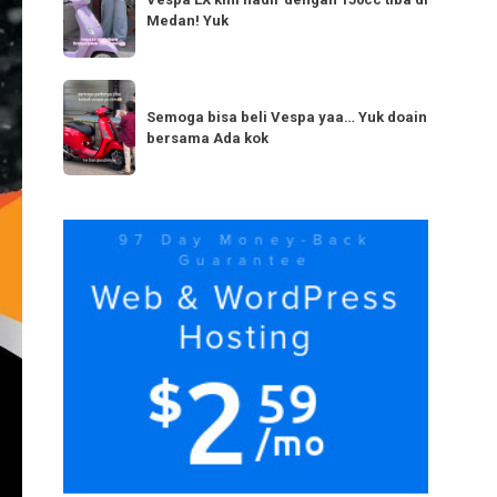
LX
bestie
Medan! Yuk
kini
yang
hadir
serupa?
dengan
Semoga
Tag
150cc
bisa
Semoga bisa beli Vespa yaa… Yuk doain
tiba
bersama Ada kok
beli
di
Vespa
Medan!
yaa…
Yuk
Yuk
doain
bersama
Ada
kok