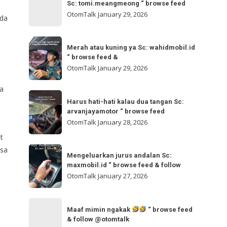
bisa
Sc: tomi.meangmeong “ browse feed
“
gladibersih,
OtomTalk
January 29, 2026
oda
browse
tinggal
feed
otw
Merah
&
🌬
Merah atau kuning ya Sc: wahidmobil.id
atau
follow
“ browse feed &
🌬
kuning
OtomTalk
January 29, 2026
Sc:
ya
tomi.meangmeong
a
Sc:
Harus
“
wahidmobil.id
Harus hati-hati kalau dua tangan Sc:
hati-
browse
arvanjayamotor “ browse feed
“
hati
feed
OtomTalk
January 28, 2026
browse
kalau
t
feed
dua
Mengeluarkan
gsa
&
tangan
Mengeluarkan jurus andalan Sc:
jurus
maxmobil.id “ browse feed & follow
Sc:
andalan
OtomTalk
January 27, 2026
arvanjayamotor
Sc:
“
maxmobil.id
Maaf
browse
“
Maaf mimin ngakak
“ browse feed
mimin
feed
& follow @otomtalk
browse