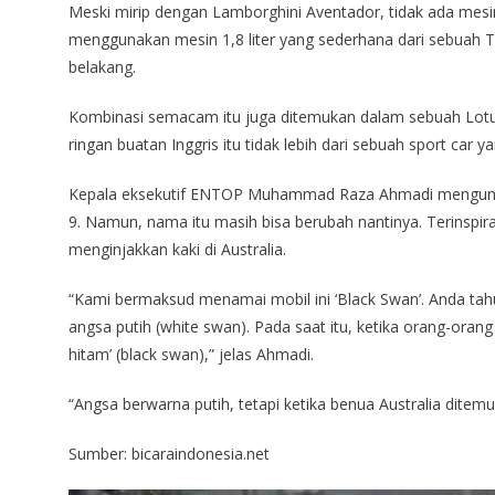
Meski mirip dengan Lamborghini Aventador, tidak ada mesin
menggunakan mesin 1,8 liter yang sederhana dari sebuah 
belakang.
Kombinasi semacam itu juga ditemukan dalam sebuah Lotu
ringan buatan Inggris itu tidak lebih dari sebuah sport car yan
Kepala eksekutif ENTOP Muhammad Raza Ahmadi mengungka
9. Namun, nama itu masih bisa berubah nantinya. Terinspira
menginjakkan kaki di Australia.
“Kami bermaksud menamai mobil ini ‘Black Swan’. Anda tah
angsa putih (white swan). Pada saat itu, ketika orang-or
hitam’ (black swan),” jelas Ahmadi.
“Angsa berwarna putih, tetapi ketika benua Australia dite
Sumber: bicaraindonesia.net