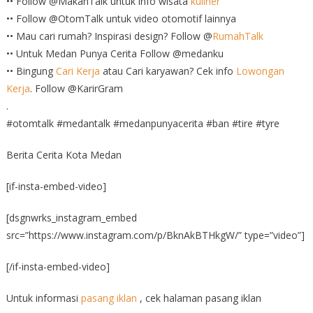
•• Follow @MakanTalk untuk info wisata
kuliner
•• Follow @OtomTalk untuk video otomotif lainnya
•• Mau cari rumah? Inspirasi design? Follow @
RumahTalk
•• Untuk Medan Punya Cerita Follow @medanku
•• Bingung
Cari Kerja
atau Cari karyawan? Cek info
Lowongan
Kerja
. Follow @KarirGram
.
#otomtalk #medantalk #medanpunyacerita #ban #tire #tyre
Berita Cerita Kota Medan
[if-insta-embed-video]
[dsgnwrks_instagram_embed
src=”https://www.instagram.com/p/BknAkBTHkgW/” type=”video”]
[/if-insta-embed-video]
Untuk informasi
pasang iklan
, cek halaman pasang iklan