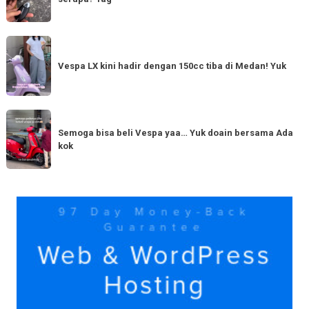
Harapan
Tahun
Baru
Vespa
Punya
LX
Vespa LX kini hadir dengan 150cc tiba di Medan! Yuk
bestie
kini
yang
hadir
serupa?
dengan
Semoga
Tag
150cc
bisa
Semoga bisa beli Vespa yaa… Yuk doain bersama Ada
tiba
kok
beli
di
Vespa
Medan!
yaa…
Yuk
Yuk
doain
bersama
Ada
kok