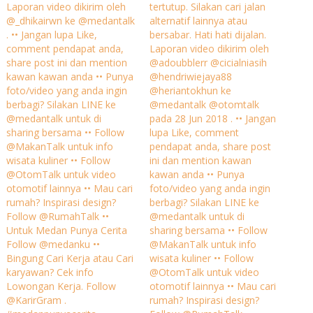
Laporan video dikirim oleh
tertutup. Silakan cari jalan
@_dhikairwn ke @medantalk
alternatif lainnya atau
. •• Jangan lupa Like,
bersabar. Hati hati dijalan.
comment pendapat anda,
Laporan video dikirim oleh
share post ini dan mention
@adoubblerr @cicialniasih
kawan kawan anda •• Punya
@hendriwiejaya88
foto/video yang anda ingin
@heriantokhun ke
berbagi? Silakan LINE ke
@medantalk @otomtalk
@medantalk untuk di
pada 28 Jun 2018 . •• Jangan
sharing bersama •• Follow
lupa Like, comment
@MakanTalk untuk info
pendapat anda, share post
wisata kuliner •• Follow
ini dan mention kawan
@OtomTalk untuk video
kawan anda •• Punya
otomotif lainnya •• Mau cari
foto/video yang anda ingin
rumah? Inspirasi design?
berbagi? Silakan LINE ke
Follow @RumahTalk ••
@medantalk untuk di
Untuk Medan Punya Cerita
sharing bersama •• Follow
Follow @medanku ••
@MakanTalk untuk info
Bingung Cari Kerja atau Cari
wisata kuliner •• Follow
karyawan? Cek info
@OtomTalk untuk video
Lowongan Kerja. Follow
otomotif lainnya •• Mau cari
@KarirGram .
rumah? Inspirasi design?