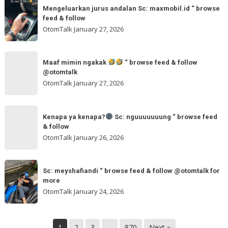
Mengeluarkan
&
tangan
Mengeluarkan jurus andalan Sc: maxmobil.id “ browse
jurus
feed & follow
Sc:
andalan
OtomTalk
January 27, 2026
arvanjayamotor
Sc:
“
maxmobil.id
Maaf
browse
“
Maaf mimin ngakak
“ browse feed & follow
mimin
feed
@otomtalk
browse
ngakak
OtomTalk
January 27, 2026
feed
&
Kenapa
follow
“
Kenapa ya kenapa?
Sc: nguuuuuuung “ browse feed
ya
& follow
browse
kenapa?
OtomTalk
January 26, 2026
feed
&
Sc:
Sc:
follow
nguuuuuuung
Sc: meyshafiandi “ browse feed & follow @otomtalk for
meyshafiandi
@otomtalk
more
“
“
OtomTalk
January 24, 2026
browse
browse
feed
feed
&
&
1
2
3
…
870
Next »