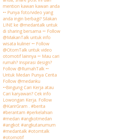
mention kawan kawan anda
•• Punya foto/video yang
anda ingin berbagi? Silakan
LINE ke @medantalk untuk
di sharing bersama •• Follow
@MakanTalk untuk info
wisata kuliner •• Follow
@OtomTalk untuk video
otomotif lainnya •• Mau cari
rumah? Inspirasi design?
Follow @RumahTalk ••
Untuk Medan Punya Cerita
Follow @medanku
••Bingung Cari Kerja atau
Cari karyawan? Cek info
Lowongan Kerja. Follow
@KarirGram . #berita
#berantam #perkelahian
#medan #angkotmedan
#angkot #angkutanumum
#medantalk #otomtalk
#otomotif