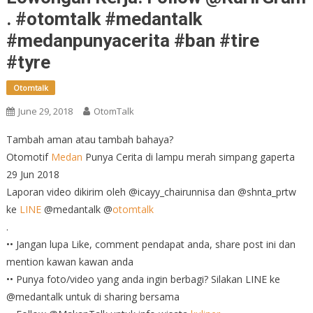
. #otomtalk #medantalk
#medanpunyacerita #ban #tire
#tyre
Otomtalk
June 29, 2018
OtomTalk
Tambah aman atau tambah bahaya?
Otomotif
Medan
Punya Cerita di lampu merah simpang gaperta
29 Jun 2018
Laporan video dikirim oleh @icayy_chairunnisa dan @shnta_prtw
ke
LINE
@medantalk @
otomtalk
.
•• Jangan lupa Like, comment pendapat anda, share post ini dan
mention kawan kawan anda
•• Punya foto/video yang anda ingin berbagi? Silakan LINE ke
@medantalk untuk di sharing bersama