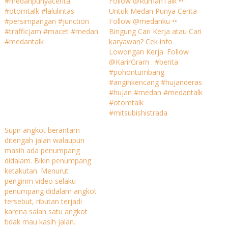
#medanpunyacerita
Follow @RumahTalk ••
#otomtalk #lalulintas
Untuk Medan Punya Cerita
#persimpangan #junction
Follow @medanku ••
#trafficjam #macet #medan
Bingung Cari Kerja atau Cari
#medantalk
karyawan? Cek info
Lowongan Kerja. Follow
@KarirGram . #berita
#pohontumbang
#anginkencang #hujanderas
#hujan #medan #medantalk
#otomtalk
#mitsubishistrada
Supir angkot berantam
ditengah jalan walaupun
masih ada penumpang
didalam. Bikin penumpang
ketakutan. Menurut
pengirim video selaku
penumpang didalam angkot
tersebut, ributan terjadi
karena salah satu angkot
tidak mau kasih jalan.