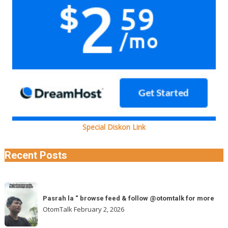
Special Diskon Link
Recent Posts
Pasrah
Pasrah la “ browse feed & follow @otomtalk for more
la
OtomTalk
February 2, 2026
“
browse