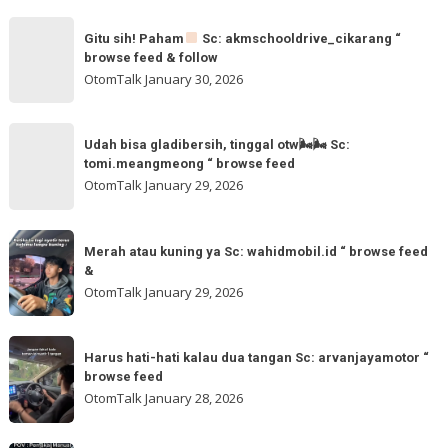
feed
Gitu
&
Gitu sih! Paham
Sc: akmschooldrive_cikarang “
sih!
browse feed & follow
follow
Paham
OtomTalk
January 30, 2026
@otomtalk
for
Sc:
Udah
more
akmschooldrive_cikarang
Udah bisa gladibersih, tinggal otw🌬🌬 Sc:
bisa
tomi.meangmeong “ browse feed
“
gladibersih,
OtomTalk
January 29, 2026
browse
tinggal
feed
otw
Merah
&
🌬
Merah atau kuning ya Sc: wahidmobil.id “ browse feed
atau
follow
&
🌬
kuning
OtomTalk
January 29, 2026
Sc:
ya
tomi.meangmeong
Sc:
Harus
“
wahidmobil.id
Harus hati-hati kalau dua tangan Sc: arvanjayamotor “
hati-
browse
browse feed
“
hati
feed
OtomTalk
January 28, 2026
browse
kalau
feed
dua