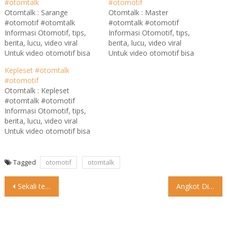
#otomtalk
#otomotif
Otomtalk : Sarange
Otomtalk : Master
#otomotif #otomtalk
#otomtalk #otomotif
Informasi Otomotif, tips,
Informasi Otomotif, tips,
berita, lucu, video viral
berita, lucu, video viral
Untuk video otomotif bisa
Untuk video otomotif bisa
lihat dan Follow instagram
lihat dan Follow instagram
Kepleset #otomtalk
@otomtalk untuk updates
@otomtalk untuk updates
#otomotif
Untuk informasi Medan ,
Untuk informasi Medan ,
Otomtalk : Kepleset
silakan follow @medantalk
silakan follow @medantalk
#otomtalk #otomotif
di www.medantalk.com
di www.medantalk.com
Informasi Otomotif, tips,
berita, lucu, video viral
Untuk video otomotif bisa
lihat dan Follow instagram
@otomtalk untuk updates
Untuk informasi Medan ,
Tagged
otomotif
otomtalk
silakan follow @medantalk
Post
di www.medantalk.com
Sekali telat kek gini, gimana kalau dua tiga empat kali
Angkot Ditarik Sepeda Motor? Apakah bisa? Siapa pernah coba? “Lokasi
navigation