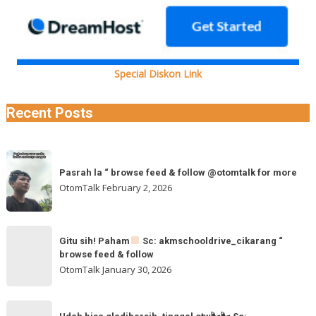
Special Diskon Link
Recent Posts
Pasrah
Pasrah la “ browse feed & follow @otomtalk for more
la
OtomTalk
February 2, 2026
“
browse
feed
Gitu
&
Gitu sih! Paham
Sc: akmschooldrive_cikarang “
sih!
browse feed & follow
follow
Paham
OtomTalk
January 30, 2026
@otomtalk
for
Sc:
Udah
more