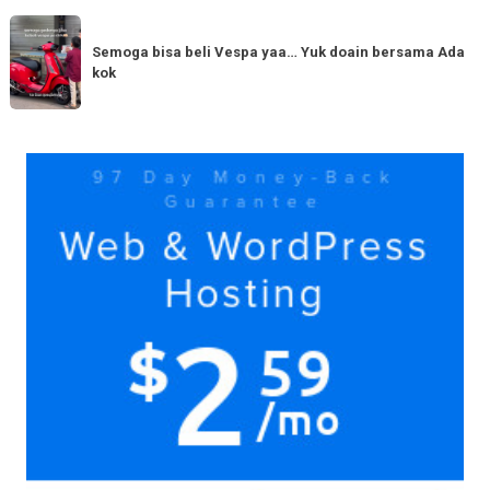
serupa?
dengan
Semoga
Tag
150cc
bisa
Semoga bisa beli Vespa yaa… Yuk doain bersama Ada
tiba
kok
beli
di
Vespa
Medan!
yaa…
Yuk
Yuk
doain
bersama
Ada
kok