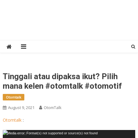
Tinggali atau dipaksa ikut? Pilih
mana kelen #otomtalk #otomotif
Otomtalk
August 9, 2021
OtomTalk
Otomtalk
:
Video
Media error: Format(s) not supported or source(s) not found