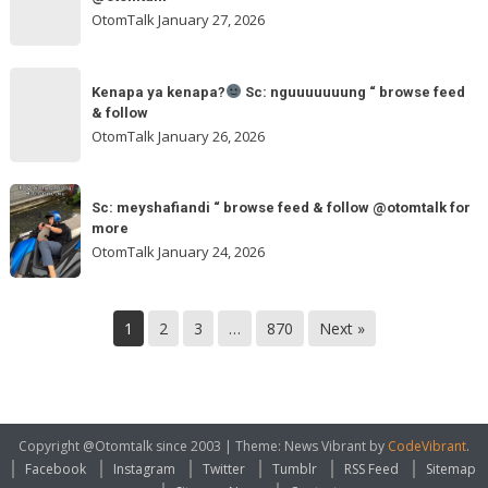
browse
ngakak
OtomTalk
January 27, 2026
feed
&
Kenapa
follow
“
Kenapa ya kenapa?
Sc: nguuuuuuung “ browse feed
ya
& follow
browse
kenapa?
OtomTalk
January 26, 2026
feed
&
Sc:
Sc:
follow
nguuuuuuung
Sc: meyshafiandi “ browse feed & follow @otomtalk for
meyshafiandi
@otomtalk
more
“
“
OtomTalk
January 24, 2026
browse
browse
feed
feed
&
&
1
2
3
…
870
Next »
follow
follow
@otomtalk
for
more
Copyright @Otomtalk since 2003
|
Theme: News Vibrant by
CodeVibrant
.
Facebook
Instagram
Twitter
Tumblr
RSS Feed
Sitemap