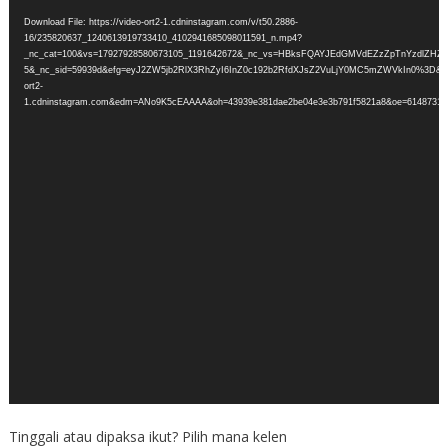
Player
Download File: https://video-ort2-1.cdninstagram.com/v/t50.2886-
16/235820637_1240613919733410_4102941685098011591_n.mp4?
_nc_cat=100&vs=17927928580673105_1191642672&_nc_vs=HBksFQAYJEdGMVdEZzZpTnY
5&_nc_sid=59939d&efg=eyJ2ZW5jb2RlX3RhZyI6InZ0c192b2RfdXJsZ2VuLjY0MC5mZWVkIn0%3D&_
ort2-
1.cdninstagram.com&edm=ANo9K5cEAAAA&oh=43939e381dae2be04e3e3b791f5821a8&oe=6148731A&
Tinggali atau dipaksa ikut? Pilih mana kelen