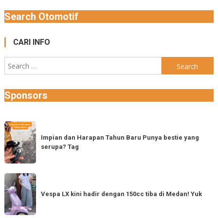
Search Otomotif
CARI INFO
Search
for:
Sponsors
Impian
dan
Impian dan Harapan Tahun Baru Punya bestie yang
serupa? Tag
Harapan
Tahun
Baru
Vespa
Punya
LX
Vespa LX kini hadir dengan 150cc tiba di Medan! Yuk
bestie
kini
yang
hadir