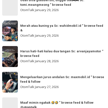
akmschooldrive_cikarang
Udah bisa gladibersih, tinggal otw🌬🌬 Sc:
bisa
tomi.meangmeong “ browse feed
“
gladibersih,
OtomTalk
January 29, 2026
browse
tinggal
feed
otw
Merah
&
🌬
Merah atau kuning ya Sc: wahidmobil.id “ browse feed
atau
follow
&
🌬
kuning
OtomTalk
January 29, 2026
Sc:
ya
tomi.meangmeong
Sc:
Harus
“
wahidmobil.id
Harus hati-hati kalau dua tangan Sc: arvanjayamotor “
hati-
browse
browse feed
“
hati
feed
OtomTalk
January 28, 2026
browse
kalau
feed
dua
Mengeluarkan
&
tangan
Mengeluarkan jurus andalan Sc: maxmobil.id “ browse
jurus
feed & follow
Sc:
andalan
OtomTalk
January 27, 2026
arvanjayamotor
Sc:
“
maxmobil.id
Maaf
browse
“
Maaf mimin ngakak
“ browse feed & follow
mimin
feed
@otomtalk