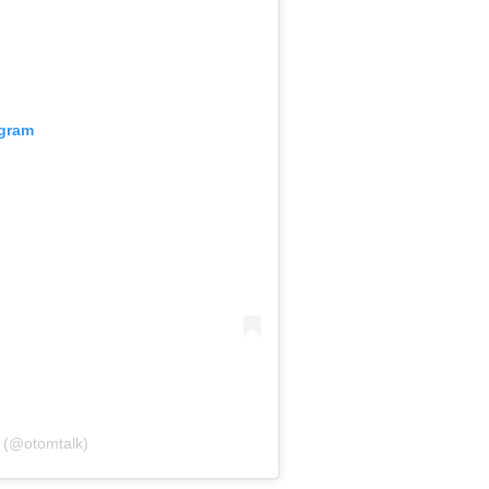
agram
 (@otomtalk)