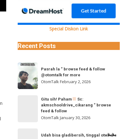
Special Diskon Link
Recent Posts
Pasrah
Pasrah la “ browse feed & follow
la
@otomtalk for more
“
OtomTalk
February 2, 2026
browse
feed
Gitu
Gitu sih! Paham
Sc:
&
in
akmschooldrive_cikarang “ browse
sih!
follow
feed & follow
Paham
@otomtalk
OtomTalk
January 30, 2026
l
for
Sc:
Udah
more
akmschooldrive_cikarang
Udah bisa gladibersih, tinggal otw🌬🌬