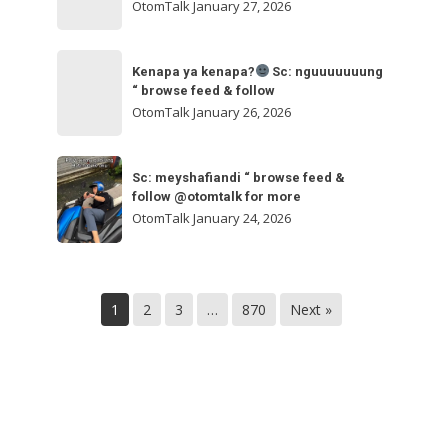
ngakak
OtomTalk
January 27, 2026
feed
&
Kenapa
follow
“
Kenapa ya kenapa?
Sc: nguuuuuuung
ya
“ browse feed & follow
browse
kenapa?
OtomTalk
January 26, 2026
feed
&
Sc:
Sc:
follow
nguuuuuuung
Sc: meyshafiandi “ browse feed &
meyshafiandi
@otomtalk
follow @otomtalk for more
“
“
OtomTalk
January 24, 2026
browse
browse
feed
feed
&
&
follow
1
2
3
…
870
Next »
follow
@otomtalk
for
more