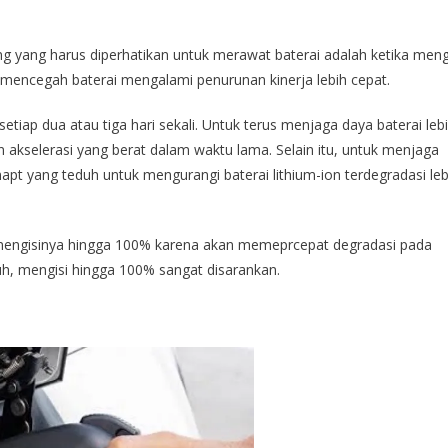
ng yang harus diperhatikan untuk merawat baterai adalah ketika meng
uk mencegah baterai mengalami penurunan kinerja lebih cepat.
etiap dua atau tiga hari sekali. Untuk terus menjaga daya baterai leb
n akselerasi yang berat dalam waktu lama. Selain itu, untuk menjaga
apt yang teduh untuk mengurangi baterai lithium-ion terdegradasi leb
dak mengisinya hingga 100% karena akan memeprcepat degradasi pada
h, mengisi hingga 100% sangat disarankan.