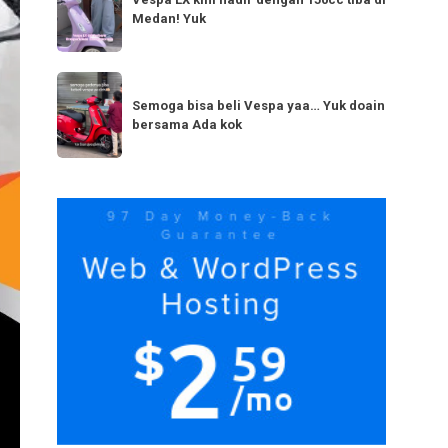
LX
bestie
Medan! Yuk
kini
yang
hadir
serupa?
dengan
Semoga
Tag
150cc
bisa
Semoga bisa beli Vespa yaa… Yuk doain
tiba
bersama Ada kok
beli
di
Vespa
Medan!
yaa…
Yuk
Yuk
doain
bersama
Ada
kok