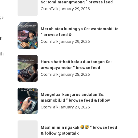
bisa
Sc: tomi.meangmeong “ browse feed
“
gladibersih,
OtomTalk
January 29, 2026
browse
tinggal
isi
feed
otw
Merah
&
🌬
Merah atau kuning ya Sc: wahidmobil.id
atau
follow
“ browse feed &
🌬
ih
kuning
OtomTalk
January 29, 2026
Sc:
ya
tomi.meangmeong
ih
Sc:
Harus
“
wahidmobil.id
Harus hati-hati kalau dua tangan Sc:
hati-
browse
arvanjayamotor “ browse feed
“
hati
feed
OtomTalk
January 28, 2026
browse
kalau
feed
dua
Mengeluarkan
&
tangan
Mengeluarkan jurus andalan Sc:
jurus
maxmobil.id “ browse feed & follow
Sc:
andalan
OtomTalk
January 27, 2026
arvanjayamotor
Sc:
“
maxmobil.id
Maaf
browse
“
Maaf mimin ngakak
“ browse feed
mimin
feed
& follow @otomtalk
browse