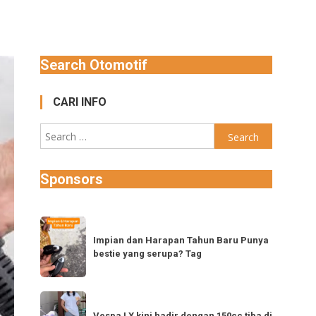
Search Otomotif
CARI INFO
Search
for:
Sponsors
Impian
dan
Impian dan Harapan Tahun Baru Punya
bestie yang serupa? Tag
Harapan
Tahun
Baru
Vespa
Punya
Vespa LX kini hadir dengan 150cc tiba di