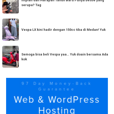
dan
Impian dan Harapan Tahun Baru Punya bestie yang
serupa? Tag
Harapan
Tahun
Baru
Vespa
Punya
LX
Vespa LX kini hadir dengan 150cc tiba di Medan! Yuk
bestie
kini
yang
hadir
serupa?
dengan
Semoga
Tag
150cc
bisa
Semoga bisa beli Vespa yaa… Yuk doain bersama Ada
tiba
kok
beli
di
Vespa
Medan!
yaa…
Yuk
Yuk
doain
bersama
Ada
kok