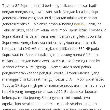
Toyota GR Supra generasi berikutnya dikabarkan akan hadir
dengan mengusung powertrain listrik. Dengan kata lain, Supra
generasi kelima yang saat ini dipasarkan tidak akan menjadi
generasi terakhir. Melansir laman Autoblog
hari ini
, Senin, 27
Februari 2023, sebelum keluar versi mobil sport listrik, Toyota GR
Supra akan dirilis dalam versi mesin bensin yang lebih powerful.
Supra versi kinerja hard core ini kemungkinan akan memiliki
tenaga mesin 542 HP, meningkat signifikan dari 382 HP pada
Supra saat ini. Bahkan tidak lagi mengusung nama GR Supra,
melainkan dengan nama awal GRMN (Gazoo Racing tuned by
Meister of the Nurburgring). Nama GRMN merupakan
penghormatan kepada penguji Toyota, Hiromu Naruse, yang
meninggal di sirkuit saat menguji Lexus LFA. Mobil sport listrik
Toyota GR Supra high performance tersebut akan menjadi model
terakhir yang menggunakan sasis A90. Berdasarkan laporan
beberapa media Jepang, Supra generasi ini produksinya
dijadwalkan berakhir pada 2025. Barulah setelah itu Supra
generasi keenam adalah mobil listrik. Versi listrik Supra ini akan