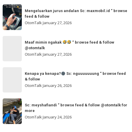
feed
dua
Mengeluarkan
&
tangan
Mengeluarkan jurus andalan Sc: maxmobil.id “ browse
jurus
feed & follow
Sc:
andalan
OtomTalk
January 27, 2026
arvanjayamotor
Sc:
“
maxmobil.id
Maaf
browse
“
Maaf mimin ngakak
“ browse feed & follow
mimin
feed
@otomtalk
browse
ngakak
OtomTalk
January 27, 2026
feed
&
Kenapa
follow
“
Kenapa ya kenapa?
Sc: nguuuuuuung “ browse feed
ya
& follow
browse
kenapa?
OtomTalk
January 26, 2026
feed
&
Sc:
Sc:
follow
nguuuuuuung
Sc: meyshafiandi “ browse feed & follow @otomtalk for
meyshafiandi
@otomtalk
more
“
“
OtomTalk
January 24, 2026
browse
browse
feed
feed