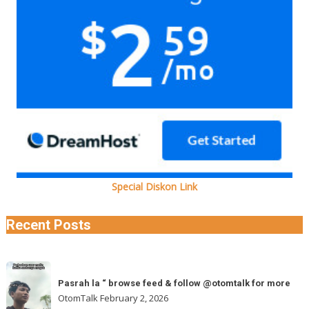
Special Diskon Link
Recent Posts
Pasrah
Pasrah la “ browse feed & follow @otomtalk for more
la
OtomTalk
February 2, 2026
“