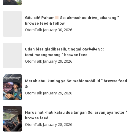
browse
feed
Gitu
&
Gitu sih! Paham
Sc: akmschooldrive_cikarang “
sih!
browse feed & follow
follow
Paham
OtomTalk
January 30, 2026
@otomtalk
for
Sc:
Udah
more
akmschooldrive_cikarang
Udah bisa gladibersih, tinggal otw🌬🌬 Sc:
bisa
tomi.meangmeong “ browse feed
“
gladibersih,
OtomTalk
January 29, 2026
browse
tinggal
feed
otw
Merah
&
🌬
Merah atau kuning ya Sc: wahidmobil.id “ browse feed
atau
follow
&
🌬
kuning
OtomTalk
January 29, 2026
Sc:
ya
tomi.meangmeong
Sc:
Harus
“
wahidmobil.id
Harus hati-hati kalau dua tangan Sc: arvanjayamotor “
hati-
browse
browse feed
“
hati
feed
OtomTalk
January 28, 2026
browse
kalau