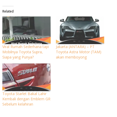
Related
Viral Rumah Sederhana tapi
Jakarta (ANTARA) – PT
Mobilnya Toyota Supra,
Toyota Astra Motor (TAM)
Siapa yang Punya?
akan memboyong
Toyota Starlet Bakal Lahir
Kembali dengan Emblem GR
Sebelum kelahiran