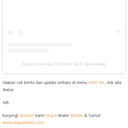
A post shared by OTOMotif TALK (@otomtalk)
Silakan cek berita dan update terbaru di menu
HARI INI
, link ada
diatas
NB:
kunjungi
sponsor
kami
Vespa
dealer
Medan
& Sumut
www.vesparkindo.com