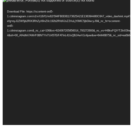
Video
Media error: Format(s) not supported or source(s) not found
Player
Download File: https://scontent-ord5-
1.cdninstagram.com/o1/v/t16/f1/m82/594FB0DB1173625A21E13639A480C8A7_video_dashinit.mp4?
efg=eyJ2ZW5jb2RlX3RhZyI6InZ0c192b2RfdXJsZ2VuLjY0MC5jbGlwcyJ9&_nc_ht=scontent-
ord5-
1.cdninstagram.com&_nc_cat=106&vs=624067205856014_793272693&_nc_vs=HBksFQIYT2
4&oh=00_AfAdhh7AWrF0BNTYnTU457EiFATlnL41IsQBJAwVJz4juw&oe=64446B75&_nc_sid=ea0b6e&_