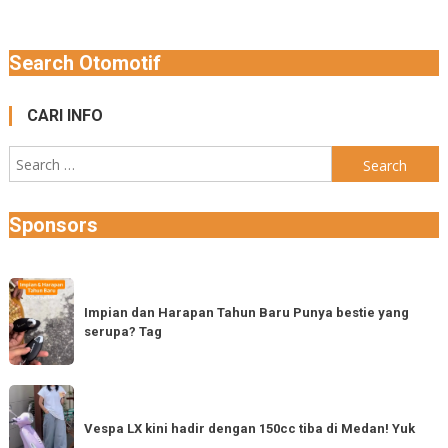
Search Otomotif
CARI INFO
Search
for:
Sponsors
Impian
dan
Impian dan Harapan Tahun Baru Punya bestie yang
serupa? Tag
Harapan
Tahun
Baru
Vespa
Punya
LX
Vespa LX kini hadir dengan 150cc tiba di Medan! Yuk
bestie
kini