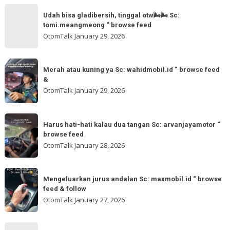
Sc:
Udah
more
akmschooldrive_cikarang
Udah bisa gladibersih, tinggal otw🌬🌬 Sc:
bisa
tomi.meangmeong “ browse feed
“
gladibersih,
OtomTalk
January 29, 2026
browse
tinggal
feed
otw
Merah
&
🌬
Merah atau kuning ya Sc: wahidmobil.id “ browse feed
atau
follow
&
🌬
kuning
OtomTalk
January 29, 2026
Sc:
ya
tomi.meangmeong
Sc:
Harus
“
wahidmobil.id
Harus hati-hati kalau dua tangan Sc: arvanjayamotor “
hati-
browse
browse feed
“
hati
feed
OtomTalk
January 28, 2026
browse
kalau
feed
dua
Mengeluarkan
&
tangan
Mengeluarkan jurus andalan Sc: maxmobil.id “ browse
jurus
feed & follow
Sc:
andalan
OtomTalk
January 27, 2026
arvanjayamotor
Sc:
“
maxmobil.id
Maaf
browse