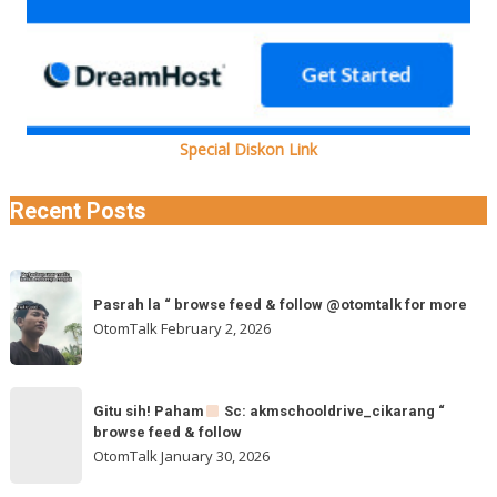
Special Diskon Link
Recent Posts
Pasrah
Pasrah la “ browse feed & follow @otomtalk for more
la
OtomTalk
February 2, 2026
“
browse
feed
Gitu
&
Gitu sih! Paham
Sc: akmschooldrive_cikarang “
sih!
browse feed & follow
follow
Paham
OtomTalk
January 30, 2026
@otomtalk
for