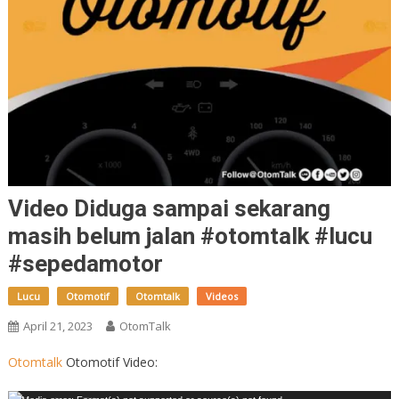
Video Diduga sampai sekarang
masih belum jalan #otomtalk #lucu
#sepedamotor
Lucu
Otomotif
Otomtalk
Videos
April 21, 2023
OtomTalk
Otomtalk
Otomotif Video: