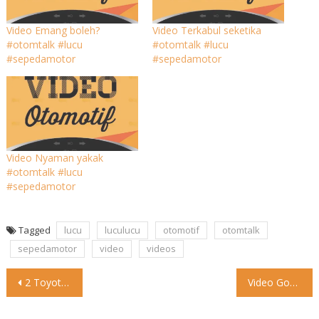
Video Emang boleh?
Video Terkabul seketika
#otomtalk #lucu
#otomtalk #lucu
#sepedamotor
#sepedamotor
Video Nyaman yakak
#otomtalk #lucu
#sepedamotor
Tagged
lucu
luculucu
otomotif
otomtalk
sepedamotor
video
videos
Post
2 Toyota Rush Senggolan di Tol sampai Terbalik, Pelaku Langsung
Video Goyang semua #otomtalk #lucu #mobil #kereta
navigation