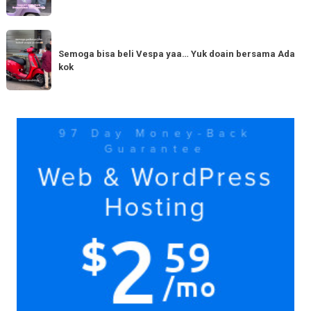
yang
hadir
serupa?
dengan
Semoga
Tag
150cc
bisa
Semoga bisa beli Vespa yaa… Yuk doain bersama Ada
tiba
kok
beli
di
Vespa
Medan!
yaa…
Yuk
Yuk
doain
bersama
Ada
kok