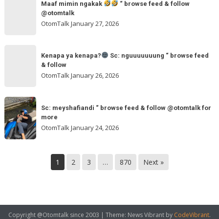
“
Maaf mimin ngakak
“ browse feed & follow
mimin
feed
@otomtalk
browse
ngakak
OtomTalk
January 27, 2026
feed
&
Kenapa
follow
“
Kenapa ya kenapa?
Sc: nguuuuuuung “ browse feed
ya
& follow
browse
kenapa?
OtomTalk
January 26, 2026
feed
&
Sc:
Sc:
follow
nguuuuuuung
Sc: meyshafiandi “ browse feed & follow @otomtalk for
meyshafiandi
@otomtalk
more
“
“
OtomTalk
January 24, 2026
browse
browse
feed
feed
&
&
1
2
3
…
870
Next »
follow
follow
@otomtalk
for
more
Copyright @Otomtalk since 2003
|
Theme: News Vibrant by
CodeVibrant
.