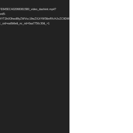
08FE645ECA020683615B0_video_dashinit.mp4?
rd5-
=HBksFQIYT2lnX3hwdl9yZWVsc19wZXJtYW5lbnRfcHJvZC9DMDQzOTIzQ0Y5MDA4RkU2NDVFQ0EwMjA2
sid=ea0b6e&_nc_rid=0aa7750c30&_=1