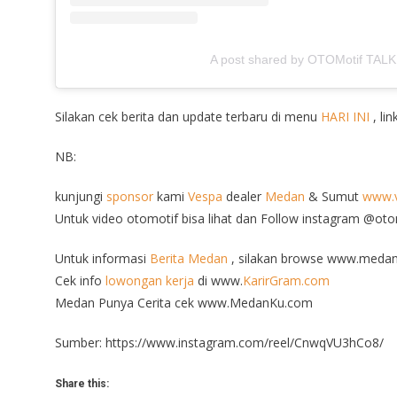
A post shared by OTOMotif TALK
Silakan cek berita dan update terbaru di menu
HARI INI
, lin
NB:
kunjungi
sponsor
kami
Vespa
dealer
Medan
& Sumut
www.v
Untuk video otomotif bisa lihat dan Follow instagram @ot
Untuk informasi
Berita Medan
, silakan browse www.medan
Cek info
lowongan kerja
di www.
KarirGram.com
Medan Punya Cerita cek www.MedanKu.com
Sumber: https://www.instagram.com/reel/CnwqVU3hCo8/
Share this: