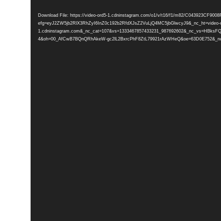
Player
Download File: https://video-ord5-1.cdninstagram.com/o1/v/t16/f1/m82/C043923CF90
efg=eyJ2ZW5jb2RlX3RhZyI6InZ0c192b2RfdXJsZ2VuLjQ4MC5jbGlwcyJ9&_nc_ht=video-o
1.cdninstagram.com&_nc_cat=107&vs=1333467857433231_987692602&_nc_vs
4&oh=00_AfCwB7BQnQRhAkeW-gc2lL2BxrcPhF8ZtL79921rAzWHeQ&oe=63D0E752&_nc_