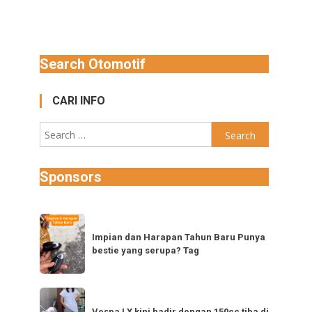
Search Otomotif
CARI INFO
Search
for:
Sponsors
Impian
dan
Impian dan Harapan Tahun Baru Punya
bestie yang serupa? Tag
Harapan
Tahun
Baru
Vespa
Punya
Vespa LX kini hadir dengan 150cc tiba di