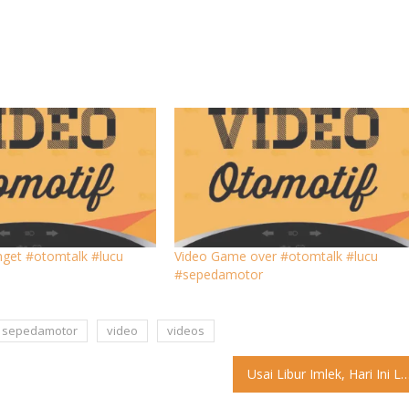
nget #otomtalk #lucu
Video Game over #otomtalk #lucu
#sepedamotor
sepedamotor
video
videos
Usai Libur Imlek, Hari Ini Layanan SIM Kembali Dib