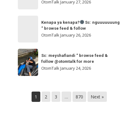
ngakak
OtomTalk
January 27, 2026
feed
&
Kenapa
follow
“
Kenapa ya kenapa?
Sc: nguuuuuuung
ya
“ browse feed & follow
browse
kenapa?
OtomTalk
January 26, 2026
feed
&
Sc:
Sc:
follow
nguuuuuuung
Sc: meyshafiandi “ browse feed &
meyshafiandi
@otomtalk
follow @otomtalk for more
“
“
OtomTalk
January 24, 2026
browse
browse
feed
feed
&
&
follow
1
2
3
…
870
Next »
follow
@otomtalk
for
more