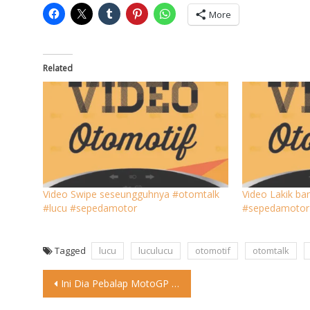
More
Related
Video Swipe seseungguhnya #otomtalk
Video Lakik ba
#lucu #sepedamotor
#sepedamotor
Tagged
lucu
luculucu
otomotif
otomtalk
Post
Ini Dia Pebalap MotoGP dengan Gaji Terbesar Marc Marquez memang
navigation