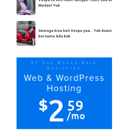
LX
bestie
Medan! Yuk
kini
yang
hadir
serupa?
dengan
Semoga
Tag
150cc
bisa
Semoga bisa beli Vespa yaa… Yuk doain
tiba
bersama Ada kok
beli
di
Vespa
Medan!
yaa…
Yuk
Yuk
doain
bersama
Ada
kok