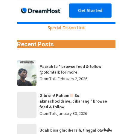
ODM2MTVCMF92aWRlb19kYXNoaW5pdC5tcDQVAALIAQAVABgkR0p2R2dCTnpmRzZKZTNJRUFFdlkwUURTe
Special Diskon Link
Recent Posts
Pasrah
Pasrah la “ browse feed & follow
la
@otomtalk for more
“
OtomTalk
February 2, 2026
browse
feed
Gitu
Gitu sih! Paham
Sc:
&
akmschooldrive_cikarang “ browse
sih!
follow
feed & follow
Paham
@otomtalk
OtomTalk
January 30, 2026
for
Sc:
Udah
more
akmschooldrive_cikarang
Udah bisa gladibersih, tinggal otw🌬🌬