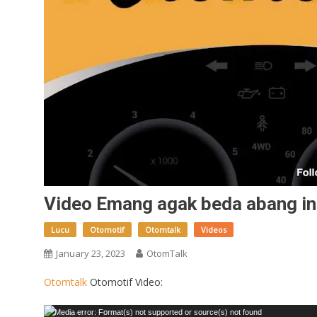
Video Emang agak beda abang in
Lucu
Otomotif
Otomtalk
Videos
January 23, 2023
OtomTalk
Otomtalk
Otomotif Video:
Video
Media error: Format(s) not supported or source(s) not found