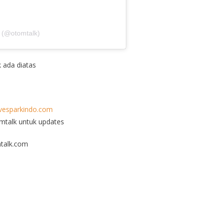
 (@otomtalk)
k ada diatas
esparkindo.com
omtalk untuk updates
talk.com