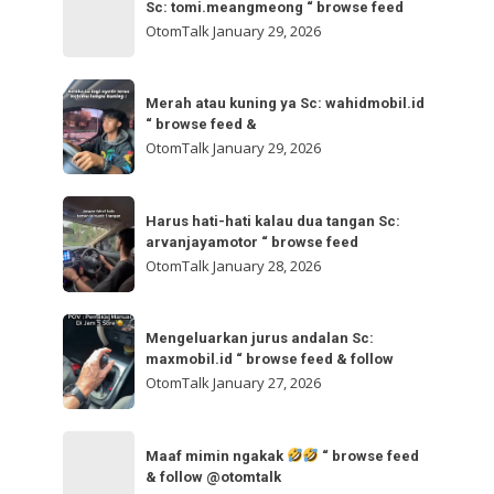
bisa
Sc: tomi.meangmeong “ browse feed
“
gladibersih,
OtomTalk
January 29, 2026
browse
tinggal
feed
otw
Merah
&
🌬
Merah atau kuning ya Sc: wahidmobil.id
atau
follow
“ browse feed &
🌬
kuning
OtomTalk
January 29, 2026
Sc:
ya
tomi.meangmeong
Sc:
Harus
“
wahidmobil.id
Harus hati-hati kalau dua tangan Sc:
hati-
browse
arvanjayamotor “ browse feed
“
hati
feed
OtomTalk
January 28, 2026
browse
kalau
feed
dua
Mengeluarkan
&
tangan
Mengeluarkan jurus andalan Sc:
jurus
maxmobil.id “ browse feed & follow
Sc:
andalan
OtomTalk
January 27, 2026
arvanjayamotor
Sc:
“
maxmobil.id
Maaf
browse
“
Maaf mimin ngakak
“ browse feed
mimin
feed
& follow @otomtalk
browse